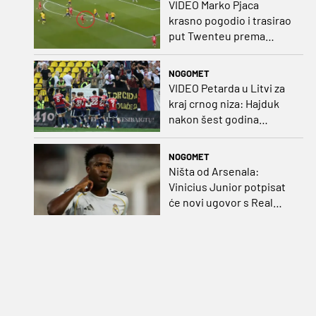
VIDEO Marko Pjaca
krasno pogodio i trasirao
put Twenteu prema
važnoj pobjedi
NOGOMET
VIDEO Petarda u Litvi za
kraj crnog niza: Hajduk
nakon šest godina
pobijedio na europskom
gostovanju
NOGOMET
Ništa od Arsenala:
Vinicius Junior potpisat
će novi ugovor s Real
Madridom