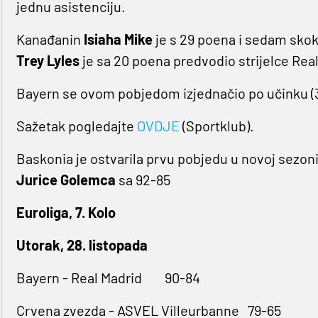
jednu asistenciju.
Kanađanin
Isiaha Mike
je s 29 poena i sedam skok
Trey Lyles
je sa 20 poena predvodio strijelce Rea
Bayern se ovom pobjedom izjednačio po učinku 
Sažetak pogledajte
OVDJE
(Sportklub).
Baskonia je ostvarila prvu pobjedu u novoj sezon
Jurice Golemca
sa 92-85
Euroliga, 7. Kolo
Utorak, 28. listopada
Bayern - Real Madrid 90-84
Crvena zvezda - ASVEL Villeurbanne 79-65