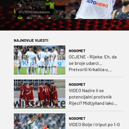
REUTERS/Ints Kalnins
NAJNOVIJE VIJESTI
NOGOMET
OCJENE - Rijeka: Eh, da
se broje udarci...
Pretvorili Krkalića u
junaka, a izlet na uzvrat u
ozbiljan posao!
NOGOMET
VIDEO Nazire li se
potencijalni protivnik
Rijeci? Midtjylland lako
protiv Iraca za slavlje u
prvoj utakmici
NOGOMET
VIDEO Bolje i triput po 1-0