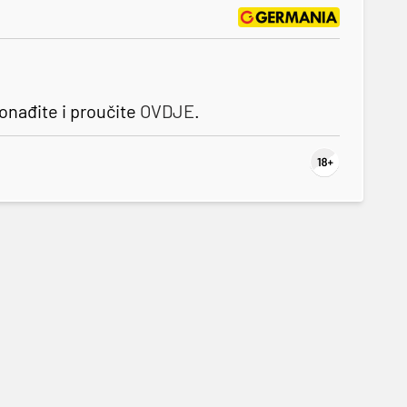
nađite i proučite
OVDJE
.