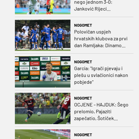
nego jednom 3-0:
Janković Rijeci
projektilom donio slavlje
protiv inferiornijeg
NOGOMET
protivnika
Polovičan uspjeh
hrvatskih klubova za prvi
dan Ramljaka: Dinamo
poražen od Juventusa,
Hajduk bolji od Bologne
NOGOMET
Garcia: "Igrači pjevaju i
plešu u svlačionici nakon
pobjede"
NOGOMET
OCJENE - HAJDUK: Šego
prelomio, Pajaziti
zapečatio, Šotiček
oduševio u predstavi
splitskih 'odlikaša'
NOGOMET