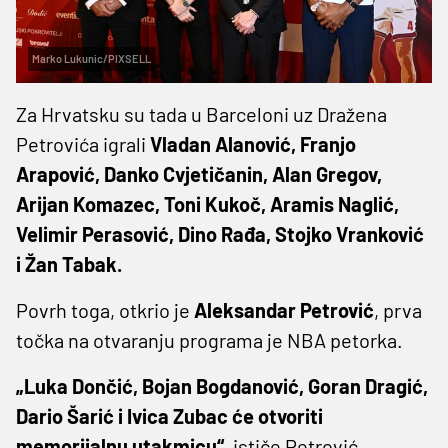
Marko Lukunic/PIXSELL
Za Hrvatsku su tada u Barceloni uz Dražena
Petrovića igrali
Vladan Alanović, Franjo
Arapović, Danko Cvjetičanin, Alan Gregov,
Arijan Komazec, Toni Kukoč, Aramis Naglić,
Velimir Perasović, Dino Rađa, Stojko Vranković
i Žan Tabak.
Povrh toga, otkrio je
Aleksandar Petrović
, prva
točka na otvaranju programa je NBA petorka.
„Luka Dončić, Bojan Bogdanović, Goran Dragić,
Dario Šarić i Ivica Zubac će otvoriti
memorijalnu utakmicu“,
ističe Petrović.