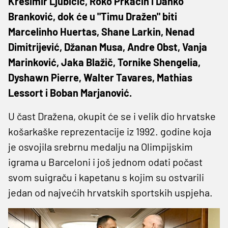
Krešimir Ljubičić, Roko Prkačin i Danko
Branković, dok će u "Timu Dražen" biti
Marcelinho Huertas, Shane Larkin, Nenad
Dimitrijević, Džanan Musa, Andre Obst, Vanja
Marinković, Jaka Blažič, Tornike Shengelia,
Dyshawn Pierre, Walter Tavares, Mathias
Lessort i Boban Marjanović.
U čast Dražena, okupit će se i velik dio hrvatske
košarkaške reprezentacije iz 1992. godine koja
je osvojila srebrnu medalju na Olimpijskim
igrama u Barceloni i još jednom odati počast
svom suigraču i kapetanu s kojim su ostvarili
jedan od najvećih hrvatskih sportskih uspjeha.