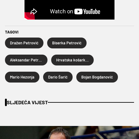
TAGOVI
Dražen Petrović
Biserka Petrović
Aleksandar Petrović
Hrvatska košarkaška reprezentacija
Mario Hezonja
Dario Šarić
Bojan Bogdanović
SLJEDEĆA VIJEST