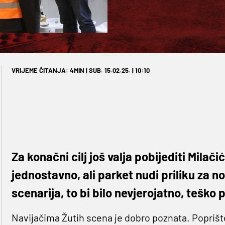
VRIJEME ČITANJA: 4MIN | SUB. 15.02.25. | 10:10
Za konačni cilj još valja pobijediti Milači
jednostavno, ali parket nudi priliku za n
scenarija, to bi bilo nevjerojatno, teško
Navijačima Žutih scena je dobro poznata. Poprište 