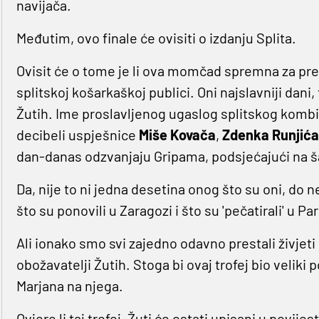
navijača.
Međutim, ovo finale će ovisiti o izdanju Splita.
Ovisit će o tome je li ova momčad spremna za prek
splitskoj košarkaškoj publici. Oni najslavniji dani,
Žutih. Ime proslavljenog ugaslog splitskog kombin
decibeli uspješnice
Miše Kovača
,
Zdenka Runjić
dan-danas odzvanjaju Gripama, podsjećajući na 
Da, nije to ni jedna desetina onog što su oni, do n
što su ponovili u Zaragozi i što su 'pečatirali' u Par
Ali ionako smo svi zajedno odavno prestali živjeti
obožavatelji Žutih. Stoga bi ovaj trofej bio veliki
Marjana na njega.
Ovjere li taj trofej, Žuti će ostati upisani u povi