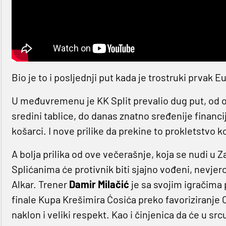
Bio je to i posljednji put kada je trostruki prvak E
U međuvremenu je KK Split prevalio dug put, od o
sredini tablice, do danas znatno sređenije financi
košarci. I nove prilike da prekine to prokletstvo k
A bolja prilika od ove večerašnje, koja se nudi u Z
Splićanima će protivnik biti sjajno vođeni, nevjero
Alkar. Trener
Damir Milačić
je sa svojim igračima
finale Kupa Krešimira Ćosića preko favoriziranje 
naklon i veliki respekt. Kao i činjenica da će u sr