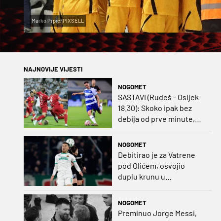
Marko Prpic/PIXSELL
NAJNOVIJE VIJESTI
NOGOMET
SASTAVI (Rudeš - Osijek
18.30): Skoko ipak bez
debija od prve minute,
gosti promijenili
napadača u odnosu na
NOGOMET
prvo kolo
Debitirao je za Vatrene
pod Olićem, osvojio
duplu krunu u
Rumunjskoj pa preselio
na Cipar
NOGOMET
Preminuo Jorge Messi,