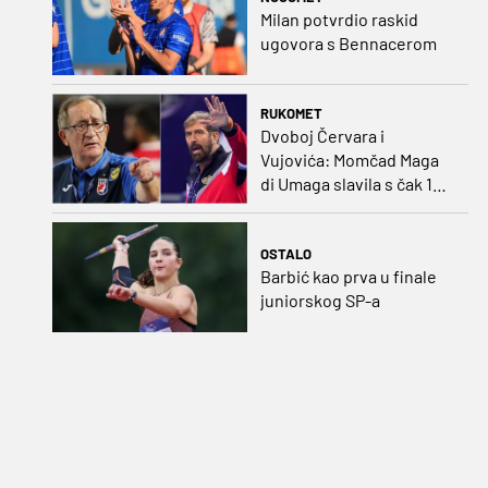
Milan potvrdio raskid
ugovora s Bennacerom
RUKOMET
Dvoboj Červara i
Vujovića: Momčad Maga
di Umaga slavila s čak 12
golova razlike
OSTALO
Barbić kao prva u finale
juniorskog SP-a