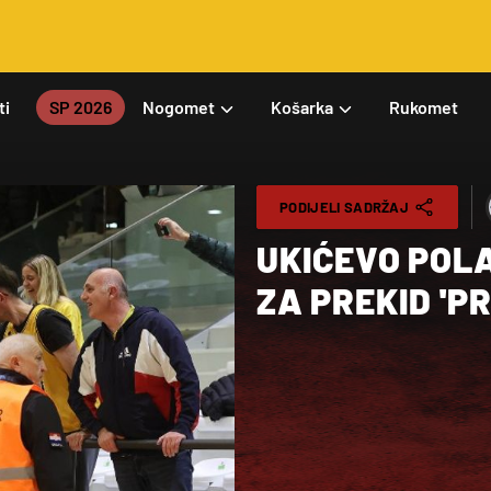
ti
SP 2026
Nogomet
Košarka
Rukomet
PODIJELI SADRŽAJ
UKIĆEVO POL
ZA PREKID 'P