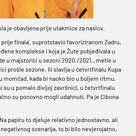
sla je obavljena prije utakmice za naslov.
u prije finala', suprotstavio favoriziranom Zadru,
đene komplekse i koja je Žute pobjeđivala u
 u majstorici u sezoni 2020./2021., metle u
ci prošle sezone. Ili slavlja u četvrtfinalu Kupa
nju momčad, kada bi naoko bio u boljem ritmu,
i su u pomalo divljoj završnici, u četvrtfinalu
konačno su ponovno mogli udahnuti. Pa je Cibona
. Na papiru to djeluje relativno jednostavno, ali
 negativnog scenarija, to bi bilo nevjerojatno,