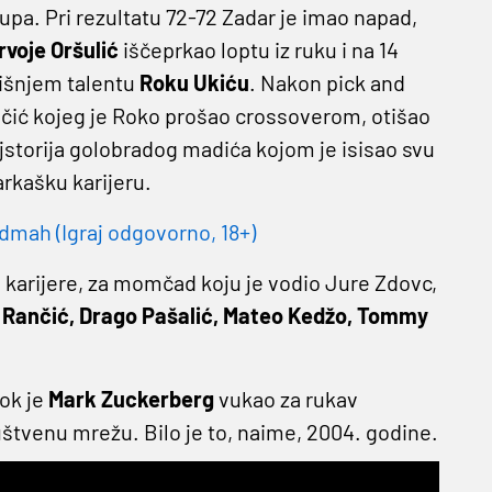
upa. Pri rezultatu 72-72 Zadar je imao napad,
rvoje Oršulić
iščeprkao loptu iz ruku i na 14
dišnjem talentu
Roku Ukiću
. Nakon pick and
vačić kojeg je Roko prošao crossoverom, otišao
jstorija golobradog madića kojom je isisao svu
arkašku karijeru.
dmah (Igraj odgovorno, 18+)
š karijere, za momčad koju je vodio Jure Zdovc,
 Rančić, Drago Pašalić, Mateo Kedžo, Tommy
dok je
Mark Zuckerberg
vukao za rukav
štvenu mrežu. Bilo je to, naime, 2004. godine.