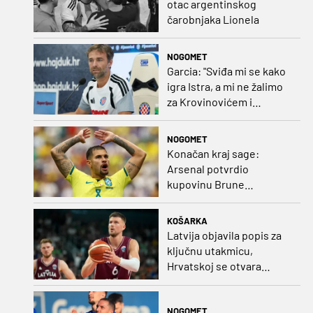
otac argentinskog
čarobnjaka Lionela
NOGOMET
Garcia: "Sviđa mi se kako
igra Istra, a mi ne žalimo
za Krovinovićem i
Guillamonom. Selahi?
Nismo u kontaktu"
NOGOMET
Konačan kraj sage:
Arsenal potvrdio
kupovinu Brune
Guimaraesa
KOŠARKA
Latvija objavila popis za
ključnu utakmicu,
Hrvatskoj se otvara
velika prilika
NOGOMET