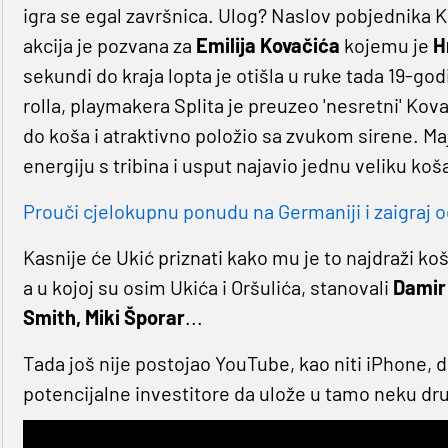
igra se egal završnica. Ulog? Naslov pobjednika K
akcija je pozvana za
Emilija Kovačića
kojemu je
H
sekundi do kraja lopta je otišla u ruke tada 19-go
rolla, playmakera Splita je preuzeo 'nesretni' Ko
do koša i atraktivno položio sa zvukom sirene. Ma
energiju s tribina i usput najavio jednu veliku koš
Prouči cjelokupnu ponudu na Germaniji i zaigraj o
Kasnije će Ukić priznati kako mu je to najdraži ko
a u kojoj su osim Ukića i Oršulića, stanovali
Damir
Smith, Miki Šporar
...
Tada još nije postojao YouTube, kao niti iPhone, 
potencijalne investitore da ulože u tamo neku dru