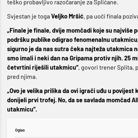
teško probavljivo razočaranje za Splićane.
Svjestan je toga
Veljko Mršić
, pa uoči finala pozi
„Finale je finale, dvije momčadi koje su najviše p
podršku publike odigrao fenomenalnu utakmicu, p
sigurno je da nas sutra čeka najteža utakmica n
smo imali i neki dan na Gripama protiv njih. 25 m
četvrtini riješili utakmicu“
, govori trener Splita,
pred njima.
„Ovo je velika prilika da ovi igrači uđu u povijest
donijeli prvi trofej. No, da se savlada momčad A
utakmicu“.
Oglas