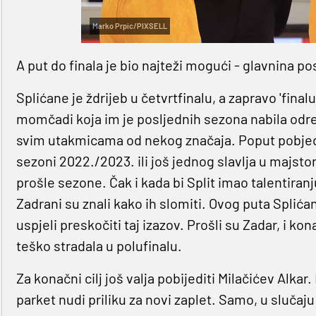
Marko Prpic/PIXSELL
A put do finala je bio najteži mogući - glavnina po
Splićane je ždrijeb u četvrtfinalu, a zapravo 'final
momčadi koja im je posljednih sezona nabila odre
svim utakmicama od nekog značaja. Poput pobjede
sezoni 2022./2023. ili još jednog slavlja u majstori
prošle sezone. Čak i kada bi Split imao talentira
Zadrani su znali kako ih slomiti. Ovog puta Splićan
uspjeli preskočiti taj izazov. Prošli su Zadar, i 
teško stradala u polufinalu.
Za konačni cilj još valja pobijediti Milačićev Alkar
parket nudi priliku za novi zaplet. Samo, u slučaju