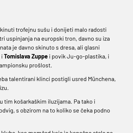
inuti trofejnu sušu i donijeti malo radosti
 tri uspinjanja na europski tron, davno su iza
ata je davno skinuto s dresa, ali glasni
a
i
Tomislava Zuppe
i povik Ju-go-plastika, i
šampionsku prošlost.
eba talentirani klinci postigli usred Münchena,
izu.
 u tim košarkaškim iluzijama. Pa tako i
 podvig, s obzirom na to koliko se čeka podno
jest kluba, kao momčad koja je konačno stala na