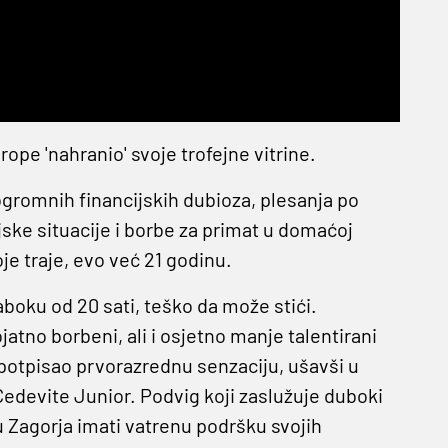
urope 'nahranio' svoje trofejne vitrine.
gromnih financijskih dubioza, plesanja po
jske situacije i borbe za primat u domaćoj
oje traje, evo već 21 godinu.
aboku od 20 sati, teško da može stići.
jatno borbeni, ali i osjetno manje talentirani
 potpisao prvorazrednu senzaciju, ušavši u
Cedevite Junior. Podvig koji zaslužuje duboki
cu Zagorja imati vatrenu podršku svojih