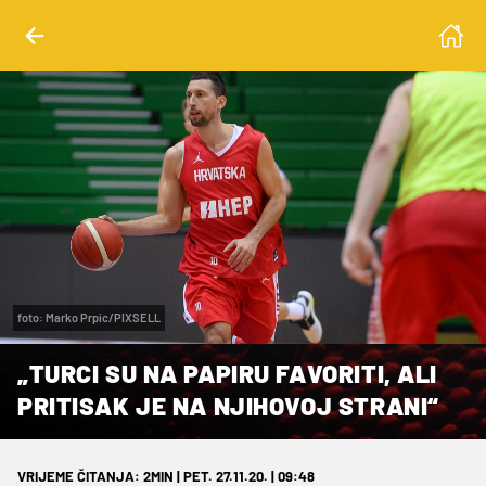
foto: Marko Prpic/PIXSELL
„TURCI SU NA PAPIRU FAVORITI, ALI
PRITISAK JE NA NJIHOVOJ STRANI“
VRIJEME ČITANJA: 2MIN | PET. 27.11.20. | 09:48