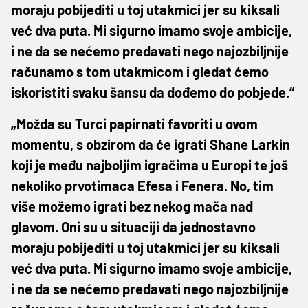
moraju pobijediti u toj utakmici jer su kiksali
već dva puta. Mi sigurno imamo svoje ambicije,
i ne da se nećemo predavati nego najozbiljnije
računamo s tom utakmicom i gledat ćemo
iskoristiti svaku šansu da dođemo do pobjede.“
„Možda su Turci papirnati favoriti u ovom
momentu, s obzirom da će igrati Shane Larkin
koji je među najboljim igračima u Europi te još
nekoliko prvotimaca Efesa i Fenera. No, tim
više možemo igrati bez nekog mača nad
glavom. Oni su u situaciji da jednostavno
moraju pobijediti u toj utakmici jer su kiksali
već dva puta. Mi sigurno imamo svoje ambicije,
i ne da se nećemo predavati nego najozbiljnije