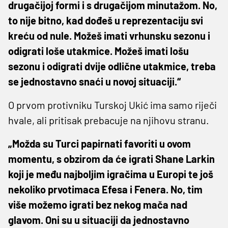
drugačijoj formi i s drugačijom minutažom. No,
to nije bitno, kad dođeš u reprezentaciju svi
kreću od nule. Možeš imati vrhunsku sezonu i
odigrati loše utakmice. Možeš imati lošu
sezonu i odigrati dvije odlične utakmice, treba
se jednostavno snaći u novoj situaciji.“
O prvom protivniku Turskoj Ukić ima samo riječi
hvale, ali pritisak prebacuje na njihovu stranu.
„Možda su Turci papirnati favoriti u ovom
momentu, s obzirom da će igrati Shane Larkin
koji je među najboljim igračima u Europi te još
nekoliko prvotimaca Efesa i Fenera. No, tim
više možemo igrati bez nekog mača nad
glavom. Oni su u situaciji da jednostavno