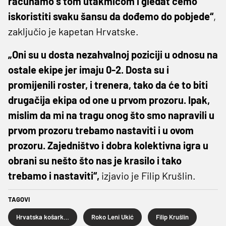
računamo s tom utakmicom i gledat ćemo
iskoristiti svaku šansu da dođemo do pobjede“
,
zaključio je kapetan Hrvatske.
„Oni su u dosta nezahvalnoj poziciji u odnosu na
ostale ekipe jer imaju 0-2. Dosta su i
promijenili roster, i trenera, tako da će to biti
drugačija ekipa od one u prvom prozoru. Ipak,
mislim da mi na tragu onog što smo napravili u
prvom prozoru trebamo nastaviti i u ovom
prozoru. Zajedništvo i dobra kolektivna igra u
obrani su nešto što nas je krasilo i tako
trebamo i nastaviti“,
izjavio je Filip Krušlin.
TAGOVI
Hrvatska košarkaška reprezentacija
Roko Leni Ukić
Filip Krušlin