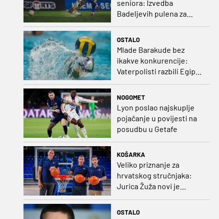
seniora: Izvedba
Badeljevih pulena za
čistu peticu protiv
Bruggea!
OSTALO
Mlade Barakude bez
ikakve konkurencije:
Vaterpolisti razbili Egipat
za polufinale SP-a!
NOGOMET
Lyon poslao najskuplje
pojačanje u povijesti na
posudbu u Getafe
KOŠARKA
Veliko priznanje za
hrvatskog stručnjaka:
Jurica Žuža novi je
pomoćni trener
Barcelone!
OSTALO