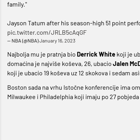
family."
Jayson Tatum after his season-high 51 point per
pic.twitter.com/JRLB5cAqGF
— NBA (@NBA)
January 16, 2023
Najbolja mu je pratnja bio
Derrick
White
koji je u
domaćina je najviše koševa, 26, ubacio
Jalen McD
koji je ubacio 19 koševa uz 12 skokova i sedam asi
Boston sada na vrhu Istočne konferencije ima omje
Milwaukee i Philadelphia koji imaju po 27 pobjeda 