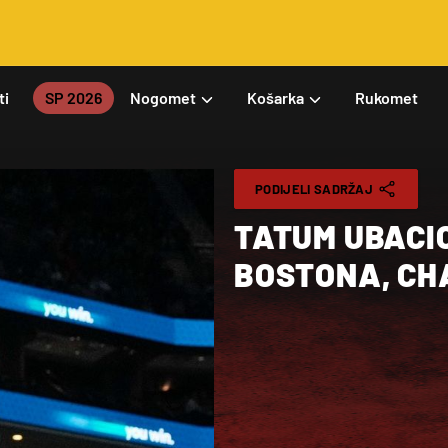
ti
SP 2026
Nogomet
Košarka
Rukomet
PODIJELI SADRŽAJ
TATUM UBACIO
BOSTONA, CH