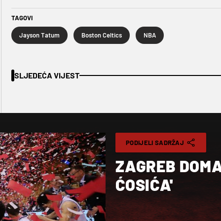
TAGOVI
Jayson Tatum
Boston Celtics
NBA
SLJEDEĆA VIJEST
PODIJELI SADRŽAJ
ZAGREB DOMA
ĆOSIĆA'