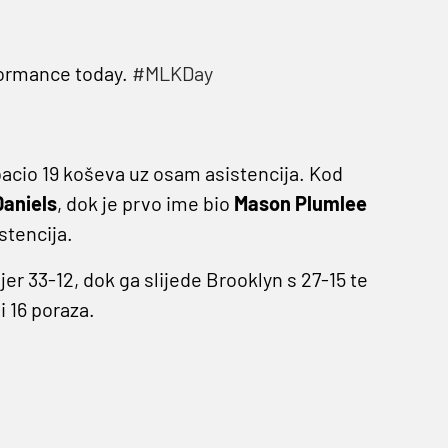
formance today.
#MLKDay
bacio 19 koševa uz osam asistencija. Kod
aniels
, dok je prvo ime bio
Mason Plumlee
stencija.
r 33-12, dok ga slijede Brooklyn s 27-15 te
i 16 poraza.