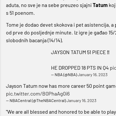
aduta, no sve je na sebe preuzeo sjajni
Tatum
koj
s 51 poenom.
Tome je dodao devet skokova i pet asistencija, a p
od prve do posljednje minute. Iz igre je gađao 15/23
slobodnih bacanja (14/14).
JAYSON TATUM 51 PIECE ‼️
HE DROPPED 18 PTS IN Q4
pi
— NBA (@NBA)
January 16, 2023
Jayson Tatum now has more career 50 point games
pic.twitter.com/B0PhaAg0i6
— NBACentral (@TheNBACentral)
January 16, 2023
"We are all blessed and honored to be able to play