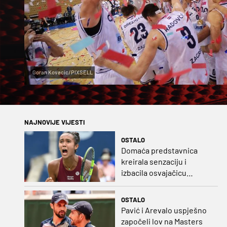
Goran Kovacic/PIXSELL
NAJNOVIJE VIJESTI
OSTALO
Domaća predstavnica
kreirala senzaciju i
izbacila osvajačicu
Roland Garrosa
OSTALO
Pavić i Arevalo uspješno
započeli lov na Masters