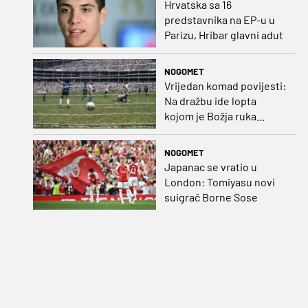
Hrvatska sa 16
predstavnika na EP-u u
Parizu, Hribar glavni adut
NOGOMET
Vrijedan komad povijesti:
Na dražbu ide lopta
kojom je Božja ruka
postigla gol
NOGOMET
Japanac se vratio u
London: Tomiyasu novi
suigrač Borne Sose