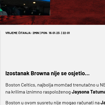
VRIJEME ČITANJA: 2MIN | PON. 16.01.23. | 22:01
Izostanak Browna nije se osjetio…
Boston Celtics, najbolja momčad trenutačno u NBA 
na krilima iznimno raspoloženog
Jaysona Tatum
Boston u ovom susretu nije mogao računati na
J