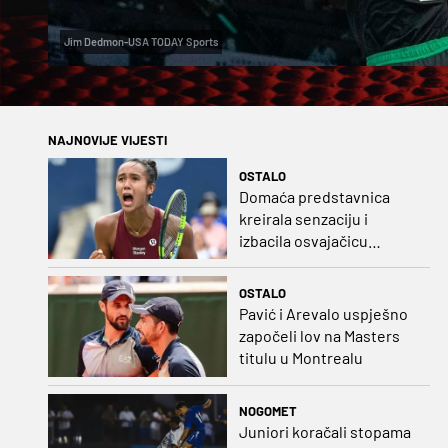
Jim Dedmon-USA TODAY Sports
NAJNOVIJE VIJESTI
OSTALO
Domaća predstavnica
kreirala senzaciju i
izbacila osvajačicu
Roland Garrosa
OSTALO
Pavić i Arevalo uspješno
započeli lov na Masters
titulu u Montrealu
NOGOMET
Juniori koračali stopama