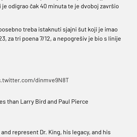
i je odigrao čak 40 minuta te je dvoboj završio
osebno treba istaknuti sjajni šut koji je imao
, za tri poena 7/12, a nepogrešiv je bio s linije
c.twitter.com/dinmve9N8T
 than Larry Bird and Paul Pierce
 and represent Dr. King, his legacy, and his