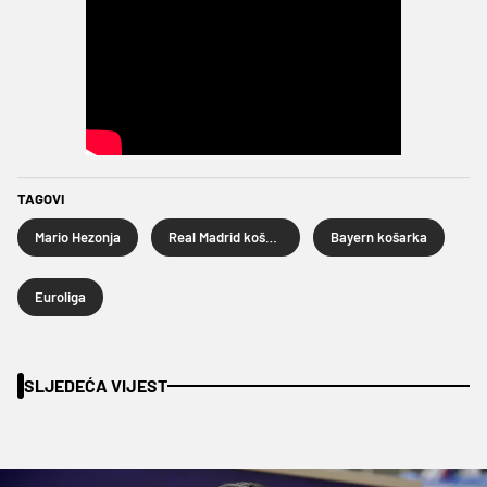
TAGOVI
Mario Hezonja
Real Madrid košarka
Bayern košarka
Euroliga
SLJEDEĆA VIJEST