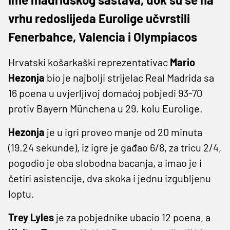
vrhu redoslijeda Eurolige učvrstili
Fenerbahce, Valencia i Olympiacos
Hrvatski košarkaški reprezentativac
Mario
Hezonja
bio je najbolji strijelac Real Madrida sa
16 poena u uvjerljivoj domaćoj pobjedi 93-70
protiv Bayern Münchena u 29. kolu Eurolige.
Hezonja
je u igri proveo manje od 20 minuta
(19.24 sekunde), iz igre je gađao 6/8, za tricu 2/4,
pogodio je oba slobodna bacanja, a imao je i
četiri asistencije, dva skoka i jednu izgubljenu
loptu.
Trey Lyles
je za pobjednike ubacio 12 poena, a