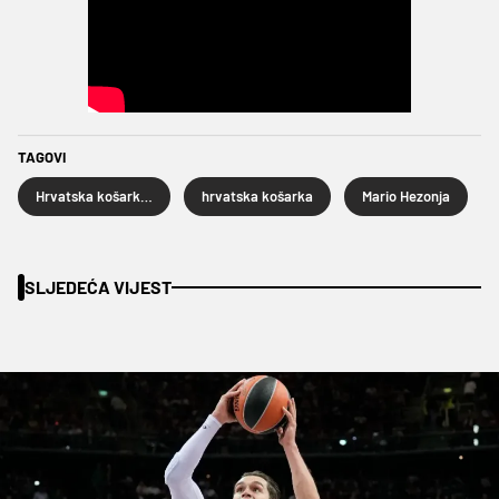
TAGOVI
Hrvatska košarkaška reprezentacija
hrvatska košarka
Mario Hezonja
SLJEDEĆA VIJEST