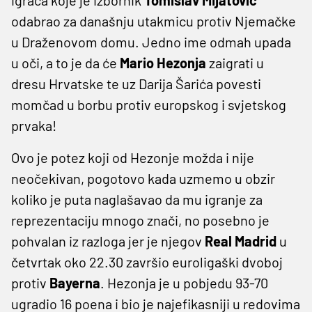
odabrao za današnju utakmicu protiv Njemačke
u Draženovom domu. Jedno ime odmah upada
u oči, a to je da će
Mario Hezonja
zaigrati u
dresu Hrvatske te uz Darija Šarića povesti
momčad u borbu protiv europskog i svjetskog
prvaka!
Ovo je potez koji od Hezonje možda i nije
neočekivan, pogotovo kada uzmemo u obzir
koliko je puta naglašavao da mu igranje za
reprezentaciju mnogo znači, no posebno je
pohvalan iz razloga jer je njegov
Real Madrid
u
četvrtak oko 22.30 završio euroligaški dvoboj
protiv
Bayerna
. Hezonja je u pobjedu 93-70
ugradio 16 poena i bio je najefikasniji u redovima