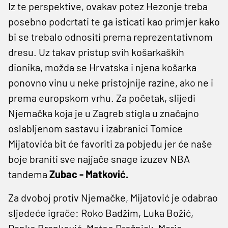
Iz te perspektive, ovakav potez Hezonje treba
posebno podcrtati te ga isticati kao primjer kako
bi se trebalo odnositi prema reprezentativnom
dresu. Uz takav pristup svih košarkaških
dionika, možda se Hrvatska i njena košarka
ponovno vinu u neke pristojnije razine, ako ne i
prema europskom vrhu. Za početak, slijedi
Njemačka koja je u Zagreb stigla u značajno
oslabljenom sastavu i izabranici Tomice
Mijatovića bit će favoriti za pobjedu jer će naše
boje braniti sve najjače snage izuzev NBA
tandema
Zubac - Matković.
Za dvoboj protiv Njemačke, Mijatović je odabrao
sljedeće igrače: Roko Badžim, Luka Božić,
Danko Branković, Mateo Drežnjak, Mario