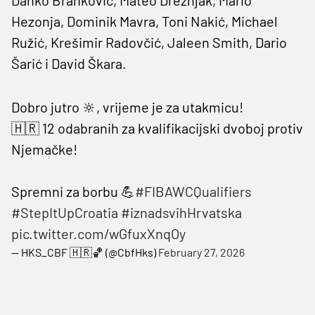
Hezonja, Dominik Mavra, Toni Nakić, Michael
Ružić, Krešimir Radovčić, Jaleen Smith, Dario
Šarić i David Škara.
Dobro jutro 🔆, vrijeme je za utakmicu!
🇭🇷 12 odabranih za kvalifikacijski dvoboj protiv
Njemačke!
Spremni za borbu 💪
#FIBAWCQualifiers
#StepItUpCroatia
#iznadsvihHrvatska
pic.twitter.com/wGfuxXnqOy
— HKS_CBF 🇭🇷🏀 (@CbfHks)
February 27, 2026