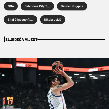
NBA
Oklahoma City Thunder
Denver Nuggets
Shai Gilgeous-Alexander
Nikola Jokić
SLJEDEĆA VIJEST