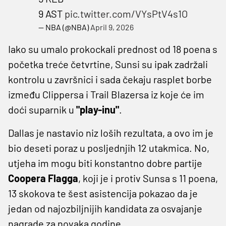
9 AST
pic.twitter.com/VYsPtV4s1O
— NBA (@NBA)
April 9, 2026
Iako su umalo prokockali prednost od 18 poena s
početka treće četvrtine, Sunsi su ipak zadržali
kontrolu u završnici i sada čekaju rasplet borbe
između Clippersa i Trail Blazersa iz koje će im
doći suparnik u
"play-inu"
.
Dallas je nastavio niz loših rezultata, a ovo im je
bio deseti poraz u posljednjih 12 utakmica. No,
utjeha im mogu biti konstantno dobre partije
Coopera Flagga
, koji je i protiv Sunsa s 11 poena,
13 skokova te šest asistencija pokazao da je
jedan od najozbiljnijih kandidata za osvajanje
nagrade za novaka godine.