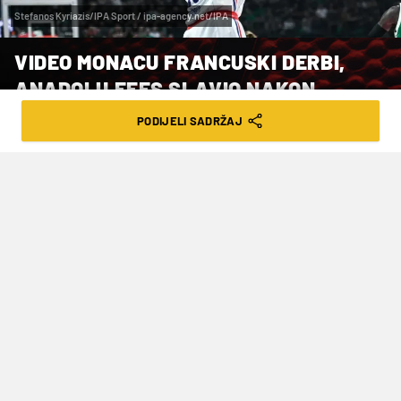
Stefanos Kyriazis/IPA Sport / ipa-agency.net/IPA
VIDEO MONACU FRANCUSKI DERBI,
ANADOLU EFES SLAVIO NAKON
PRODUŽETKA
PODIJELI SADRŽAJ
VRIJEME ČITANJA: 4MIN | ČET. 09.04.26. | 10:03
U srijedu su odigrane dvije, dok nas u
četvrtak očekuje pet utakmica
košarkaške Eurolige