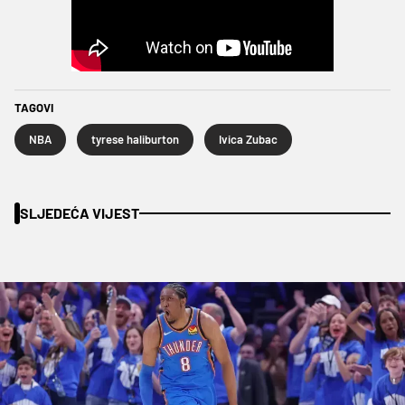
TAGOVI
NBA
tyrese haliburton
Ivica Zubac
SLJEDEĆA VIJEST