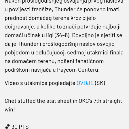
Nakon prošlogodišnjeg osvajanja prvog naslova
u povijesti franšize, Thunder će ponovno imati
prednost domaćeg terena kroz cijelo
doigravanje, a koliko to znači potvrđuje najbolji
domaći učinak u ligi (34–6). Dovoljno je sjetiti se
da je Thunder i prošlogodišnji naslov osvojio
pobjedom u odlučujućoj, sedmoj utakmici finala
na domaćem terenu, nošeni fanatičnom
podrškom navijača u Paycom Centeru.
Video s utakmice pogledajte
OVDJE
(SK)
Chet stuffed the stat sheet in OKC's 7th straight
win!
🏀 30 PTS