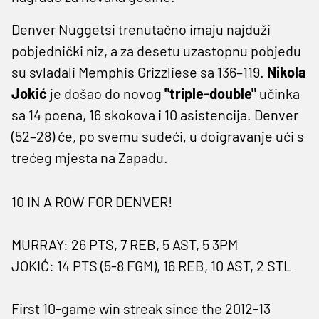
Denver Nuggetsi trenutačno imaju najduži
pobjednički niz, a za desetu uzastopnu pobjedu
su svladali Memphis Grizzliese sa 136–119.
Nikola
Jokić
je došao do novog
"triple-double"
učinka
sa 14 poena, 16 skokova i 10 asistencija. Denver
(52–28) će, po svemu sudeći, u doigravanje ući s
trećeg mjesta na Zapadu.
10 IN A ROW FOR DENVER!
MURRAY: 26 PTS, 7 REB, 5 AST, 5 3PM
JOKIĆ: 14 PTS (5-8 FGM), 16 REB, 10 AST, 2 STL
First 10-game win streak since the 2012-13