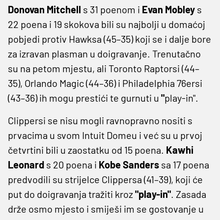
Donovan Mitchell
s 31 poenom i
Evan Mobley
s
22 poena i 19 skokova bili su najbolji u domaćoj
pobjedi protiv Hawksa (45–35) koji se i dalje bore
za izravan plasman u doigravanje. Trenutačno
su na petom mjestu, ali Toronto Raptorsi (44–
35), Orlando Magic (44–36) i Philadelphia 76ersi
(43–36) ih mogu prestići te gurnuti u
"
play-in".
Clippersi se nisu mogli ravnopravno nositi s
prvacima u svom Intuit Domeu i već su u prvoj
četvrtini bili u zaostatku od 15 poena.
Kawhi
Leonard
s 20 poena i
Kobe Sanders
sa 17 poena
predvodili su strijelce Clippersa (41–39), koji će
put do doigravanja tražiti kroz
"play-in"
. Zasada
drže osmo mjesto i smiješi im se gostovanje u