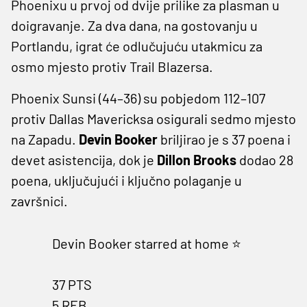
Phoenixu u prvoj od dvije prilike za plasman u
doigravanje. Za dva dana, na gostovanju u
Portlandu, igrat će odlučujuću utakmicu za
osmo mjesto protiv Trail Blazersa.
Phoenix Sunsi (44–36) su pobjedom 112–107
protiv Dallas Mavericksa osigurali sedmo mjesto
na Zapadu.
Devin Booker
briljirao je s 37 poena i
devet asistencija, dok je
Dillon Brooks
dodao 28
poena, uključujući i ključno polaganje u
završnici.
Devin Booker starred at home ⭐️
37 PTS
5 REB