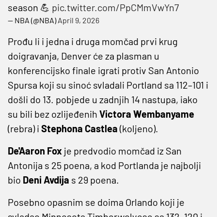
season 💪
pic.twitter.com/PpCMmVwYn7
— NBA (@NBA)
April 9, 2026
Prođu li i jedna i druga momčad prvi krug
doigravanja, Denver će za plasman u
konferencijsko finale igrati protiv San Antonio
Spursa koji su sinoć svladali Portland sa 112–101 i
došli do 13. pobjede u zadnjih 14 nastupa, iako
su bili bez ozlijeđenih
Victora Wembanyame
(rebra) i
Stephona Castlea
(koljeno).
De'Aaron Fox
je predvodio momčad iz San
Antonija s 25 poena, a kod Portlanda je najbolji
bio
Deni Avdija
s 29 poena.
Posebno opasnim se doima Orlando koji je
svladao Minnesota Timberwolvese sa 132–120 i