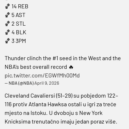
🏀 14 REB
🏀 5 AST
🏀 2 STL
🏀 4 BLK
🏀 3 3PM
Thunder clinch the #1 seed in the West and the
NBA's best overall record 🔥
pic.twitter.com/EGWfMh00Md
— NBA (@NBA)
April 9, 2026
Cleveland Cavaliersi (51–29) su pobjedom 122–
116 protiv Atlanta Hawksa ostali u igri za treće
mjesto na Istoku. U dvoboju s New York
Knicksima trenutačno imaju jedan poraz više.