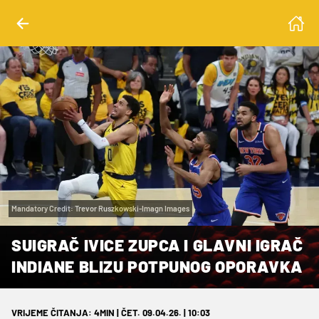
Mandatory Credit: Trevor Ruszkowski-Imagn Images
SUIGRAČ IVICE ZUPCA I GLAVNI IGRAČ
INDIANE BLIZU POTPUNOG OPORAVKA
VRIJEME ČITANJA: 4MIN | ČET. 09.04.26. | 10:03