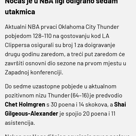
Noćas je u NBA ligi odigrano sedam
utakmica
Aktualni NBA prvaci Oklahoma City Thunder
pobjedom 128–110 na gostovanju kod LA
Clippersa osigurali su broj 1 za doigravanje
drugu godinu zaredom, a treći put zaredom će
završiti osnovni dio sezone na prvom mjestu u
Zapadnoj konferenciji.
Do sedme uzastopne pobjede u aktualnom
pozitivnom nizu Thunder (64–16) je predvodio
Chet Holmgren
s 30 poena i 14 skokova, a
Shai
Gilgeous-Alexander
je spojio 20 poena i 11
asistencija.