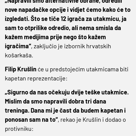
„Napravili smo alternativne obrane, odredili
nove napadačke opcije i vidjet ćemo kako će to
izgledati. Što se tiče 12 igrača za utakmicu, ja
sam to otprilike odredio, ali nema smisla da
kažem medijima prije nego što kažem
igračima“
, zaključio je izbornik hrvatskih
košarkaša.
Filip Krušlin
će u predstojećim utakmicama biti
kapetan reprezentacije:
„Sigurno da nas očekuju dvije teške utakmice.
Mislim da smo napravili dobra tri dana
treninga. Dana mi je čast da budem kapetan i
ponosan sam na to“
, rekao je Krušlin i dodao o
protivniku: