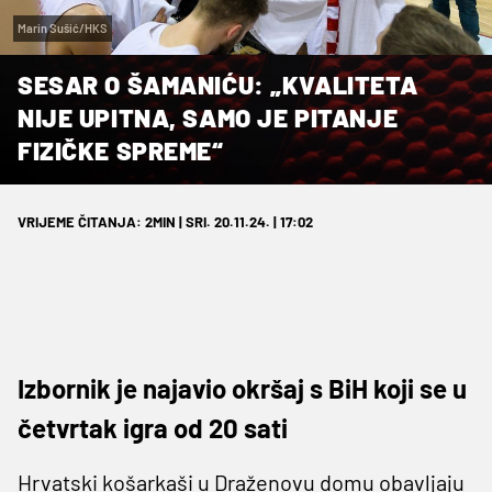
Marin Sušić/HKS
SESAR O ŠAMANIĆU: „KVALITETA
NIJE UPITNA, SAMO JE PITANJE
FIZIČKE SPREME“
VRIJEME ČITANJA: 2MIN | SRI. 20.11.24. | 17:02
Izbornik je najavio okršaj s BiH koji se u
četvrtak igra od 20 sati
Hrvatski košarkaši u Draženovu domu obavljaju