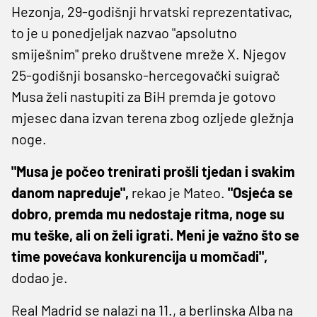
Hezonja, 29-godišnji hrvatski reprezentativac,
to je u ponedjeljak nazvao "apsolutno
smiješnim" preko društvene mreže X. Njegov
25-godišnji bosansko-hercegovački suigrač
Musa želi nastupiti za BiH premda je gotovo
mjesec dana izvan terena zbog ozljede gležnja
noge.
"Musa je počeo trenirati prošli tjedan i svakim
danom napreduje",
rekao je Mateo.
"Osjeća se
dobro, premda mu nedostaje ritma, noge su
mu teške, ali on želi igrati. Meni je važno što se
time povećava konkurencija u momčadi",
dodao je.
Real Madrid se nalazi na 11., a berlinska Alba na