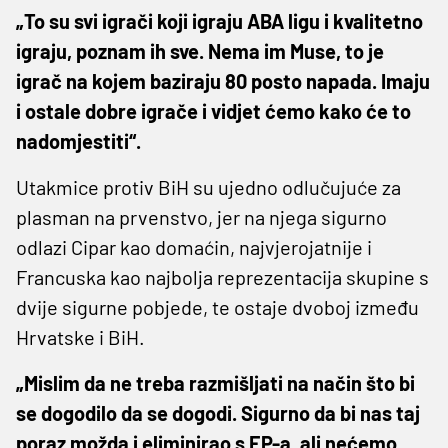
„To su svi igrači koji igraju ABA ligu i kvalitetno
igraju, poznam ih sve. Nema im Muse, to je
igrač na kojem baziraju 80 posto napada. Imaju
i ostale dobre igrače i vidjet ćemo kako će to
nadomjestiti“.
Utakmice protiv BiH su ujedno odlučujuće za
plasman na prvenstvo, jer na njega sigurno
odlazi Cipar kao domaćin, najvjerojatnije i
Francuska kao najbolja reprezentacija skupine s
dvije sigurne pobjede, te ostaje dvoboj između
Hrvatske i BiH.
„Mislim da ne treba razmišljati na način što bi
se dogodilo da se dogodi. Sigurno da bi nas taj
poraz možda i eliminirao s EP-a, ali nećemo