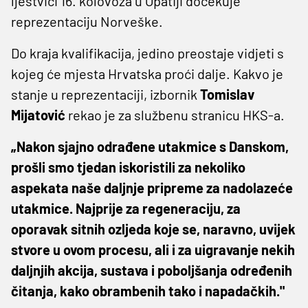
ljestvici 16. kolovoza u Opatiji dočekuje
reprezentaciju Norveške.
Do kraja kvalifikacija, jedino preostaje vidjeti s
kojeg će mjesta Hrvatska proći dalje. Kakvo je
stanje u reprezentaciji, izbornik
Tomislav
Mijatović
rekao je za službenu stranicu HKS-a.
„Nakon sjajno odrađene utakmice s Danskom,
prošli smo tjedan iskoristili za nekoliko
aspekata naše daljnje pripreme za nadolazeće
utakmice. Najprije za regeneraciju, za
oporavak sitnih ozljeda koje se, naravno, uvijek
stvore u ovom procesu, ali i za uigravanje nekih
daljnjih akcija, sustava i poboljšanja određenih
čitanja, kako obrambenih tako i napadačkih."