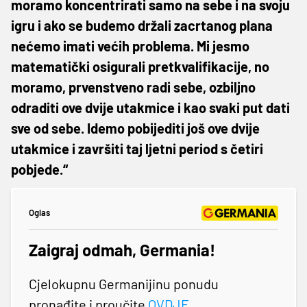
moramo koncentrirati samo na sebe i na svoju
igru i ako se budemo držali zacrtanog plana
nećemo imati većih problema. Mi jesmo
matematički osigurali pretkvalifikacije, no
moramo, prvenstveno radi sebe, ozbiljno
odraditi ove dvije utakmice i kao svaki put dati
sve od sebe. Idemo pobijediti još ove dvije
utakmice i završiti taj ljetni period s četiri
pobjede.“
Oglas
Zaigraj odmah, Germania!
Cjelokupnu Germanijinu ponudu
pronađite i proučite
OVDJE
.