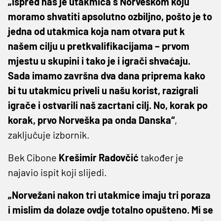
„Ispred nas je utakmica s Norveškom koju
moramo shvatiti apsolutno ozbiljno, pošto je to
jedna od utakmica koja nam otvara put k
našem cilju u pretkvalifikacijama – prvom
mjestu u skupini i tako je i igrači shvaćaju.
Sada imamo završna dva dana priprema kako
bi tu utakmicu priveli u našu korist, razigrali
igrače i ostvarili naš zacrtani cilj. No, korak po
korak, prvo Norveška pa onda Danska“
,
zaključuje izbornik.
Bek Cibone
Krešimir Radovčić
također je
najavio ispit koji slijedi.
„Norvežani nakon tri utakmice imaju tri poraza
i mislim da dolaze ovdje totalno opušteno. Mi se