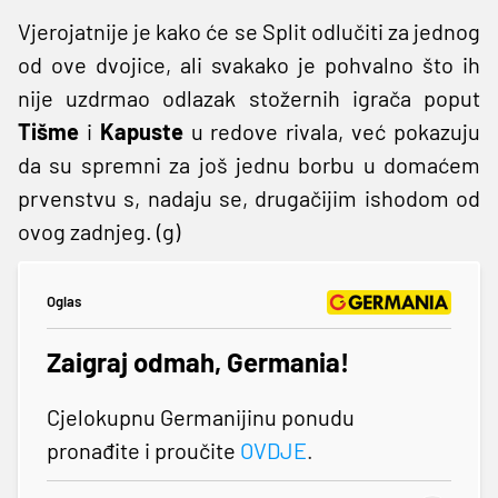
Vjerojatnije je kako će se Split odlučiti za jednog
od ove dvojice, ali svakako je pohvalno što ih
nije uzdrmao odlazak stožernih igrača poput
Tišme
i
Kapuste
u redove rivala, već pokazuju
da su spremni za još jednu borbu u domaćem
prvenstvu s, nadaju se, drugačijim ishodom od
ovog zadnjeg. (g)
Oglas
Zaigraj odmah, Germania!
Cjelokupnu Germanijinu ponudu
pronađite i proučite
OVDJE
.