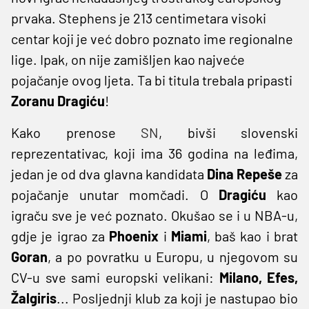
prvaka. Stephens je 213 centimetara visoki
centar koji je već dobro poznato ime regionalne
lige. Ipak, on nije zamišljen kao najveće
pojačanje ovog ljeta. Ta bi titula trebala pripasti
Zoranu Dragiću
!
Kako prenose
SN
, bivši slovenski
reprezentativac, koji ima 36 godina na leđima,
jedan je od dva glavna kandidata
Dina Repeše
za
pojačanje unutar momčadi. O
Dragiću
kao
igraču sve je već poznato. Okušao se i u NBA-u,
gdje je igrao za
Phoenix
i
Miami
, baš kao i brat
Goran
, a po povratku u Europu, u njegovom su
CV-u sve sami europski velikani:
Milano, Efes,
Žalgiris
... Posljednji klub za koji je nastupao bio