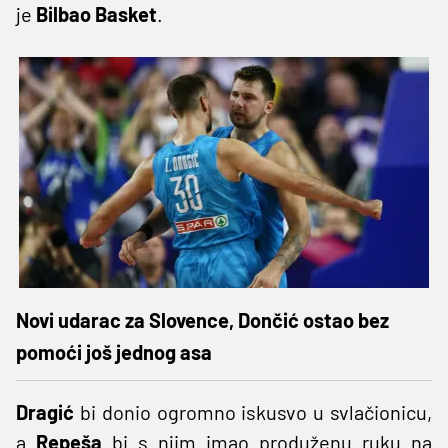
je
Bilbao Basket
.
Novi udarac za Slovence, Dončić ostao bez
pomoći još jednog asa
Dragić
bi donio ogromno iskusvo u svlačionicu,
a
Repeša
bi s njim imao produženu ruku na