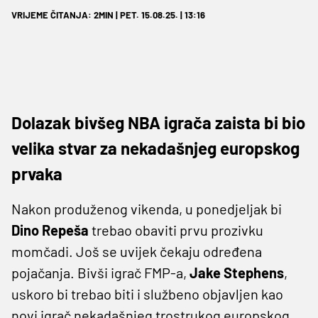
VRIJEME ČITANJA: 2MIN | PET. 15.08.25. | 13:16
Dolazak bivšeg NBA igrača zaista bi bio
velika stvar za nekadašnjeg europskog
prvaka
Nakon produženog vikenda, u ponedjeljak bi
Dino Repeša
trebao obaviti prvu prozivku
momčadi. Još se uvijek čekaju određena
pojačanja. Bivši igrač FMP-a,
Jake Stephens
,
uskoro bi trebao biti i službeno objavljen kao
novi igrač nekadašnjeg trostrukog europskog