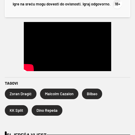
Igre na sreću mogu dovesti do ovisnosti. Igraj odgovorno.
TAGOVI
Zoran Dragić
Malcolm Cazalon
Bilbao
KK Split
Dino Repeša
SLJEDEĆA VIJEST