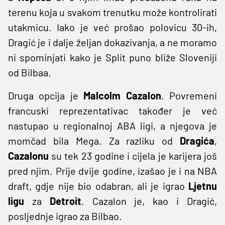
terenu koja u svakom trenutku može kontrolirati
utakmicu. Iako je već prošao polovicu 30-ih,
Dragić je i dalje željan dokazivanja, a ne moramo
ni spominjati kako je Split puno bliže Sloveniji
od Bilbaa.
Druga opcija je
Malcolm Cazalon
. Povremeni
francuski reprezentativac također je već
nastupao u regionalnoj ABA ligi, a njegova je
momčad bila Mega. Za razliku od
Dragića
,
Cazalonu
su tek 23 godine i cijela je karijera još
pred njim. Prije dvije godine, izašao je i na NBA
draft, gdje nije bio odabran, ali je igrao
Ljetnu
ligu
za
Detroit
. Cazalon je, kao i Dragić,
posljednje igrao za Bilbao.