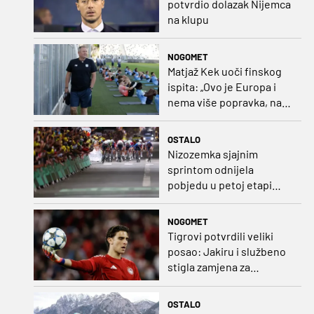
potvrdio dolazak Nijemca
na klupu
NOGOMET
Matjaž Kek uoči finskog
ispita: „Ovo je Europa i
nema više popravka, na
Rujevici se nešto pita i
Rijeku!“
OSTALO
Nizozemka sjajnim
sprintom odnijela
pobjedu u petoj etapi
Toura
NOGOMET
Tigrovi potvrdili veliki
posao: Jakiru i službeno
stigla zamjena za
Pandura
OSTALO