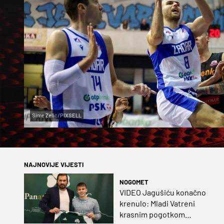
Sime Zelic/PIXSELL
NAJNOVIJE VIJESTI
NOGOMET
VIDEO Jagušiću konačno
krenulo: Mladi Vatreni
krasnim pogotkom