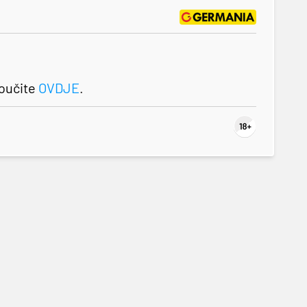
roučite
OVDJE
.