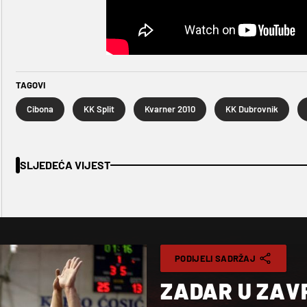
TAGOVI
Cibona
KK Split
Kvarner 2010
KK Dubrovnik
SLJEDEĆA VIJEST
PODIJELI SADRŽAJ
ZADAR U ZAV