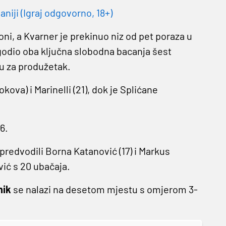
niji (Igraj odgovorno, 18+)
oni, a Kvarner je prekinuo niz od pet poraza u
odio oba ključna slobodna bacanja šest
cu za produžetak.
okova) i Marinelli (21), dok je Splićane
6.
predvodili Borna Katanović (17) i Markus
vić s 20 ubačaja.
nik
se nalazi na desetom mjestu s omjerom 3-