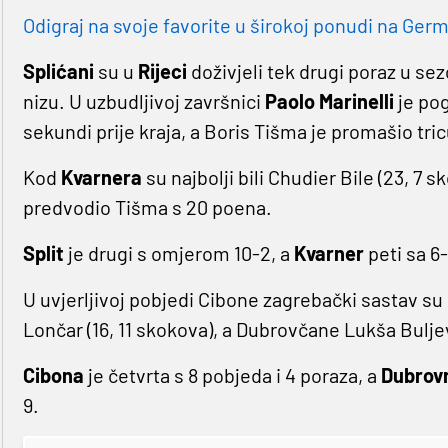
Odigraj na svoje favorite u širokoj ponudi na Germa
Splićani
su u
Rijeci
doživjeli tek drugi poraz u sez
nizu. U uzbudljivoj završnici
Paolo Marinelli
je pog
sekundi prije kraja, a Boris Tišma je promašio tri
Kod
Kvarnera
su najbolji bili Chudier Bile (23, 7 sk
predvodio Tišma s 20 poena.
Split
je drugi s omjerom 10-2, a
Kvarner
peti sa 6-
U uvjerljivoj pobjedi Cibone zagrebački sastav su 
Lončar (16, 11 skokova), a Dubrovčane Lukša Bulje
Cibona
je četvrta s 8 pobjeda i 4 poraza, a
Dubrov
9.