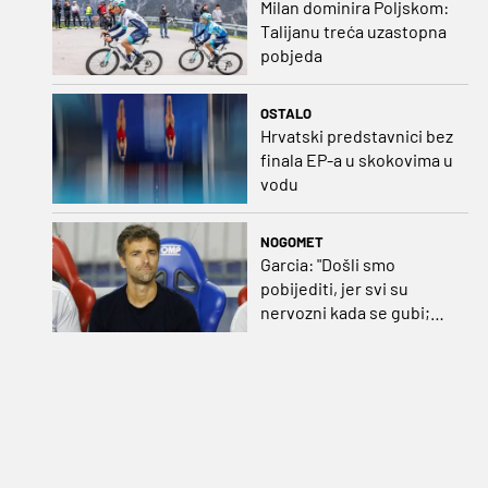
Milan dominira Poljskom:
Talijanu treća uzastopna
pobjeda
OSTALO
Hrvatski predstavnici bez
finala EP-a u skokovima u
vodu
NOGOMET
Garcia: "Došli smo
pobijediti, jer svi su
nervozni kada se gubi;
Pukštas: "Moja emotivna
utakmica pred djedom i
bakom"