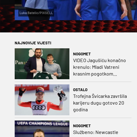
Luka Batelic/PIXSELL
NAJNOVIJE VIJESTI
NOGOMET
VIDEO Jagušiću konačno
krenulo: Mladi Vatreni
krasnim pogotkom
potvrdio sjajnu formu
OSTALO
Trofejna Švicarka završila
karijeru dugu gotovo 20
godina
NOGOMET
Službeno: Newcastle