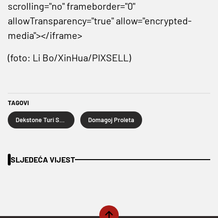
scrolling="no" frameborder="0"
allowTransparency="true" allow="encrypted-
media"></iframe>
(foto: Li Bo/XinHua/PIXSELL)
TAGOVI
Dekstone Turi Svitavy
Domagoj Proleta
SLJEDEĆA VIJEST