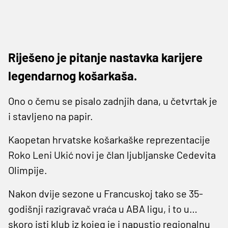
Riješeno je pitanje nastavka karijere
legendarnog košarkaša.
Ono o čemu se pisalo zadnjih dana, u četvrtak je
i stavljeno na papir.
Kaopetan hrvatske košarkaške reprezentacije
Roko Leni Ukić novi je član ljubljanske Cedevita
Olimpije.
Nakon dvije sezone u Francuskoj tako se 35-
godišnji razigravač vraća u ABA ligu, i to u…
skoro isti klub iz kojeg je i napustio regionalnu