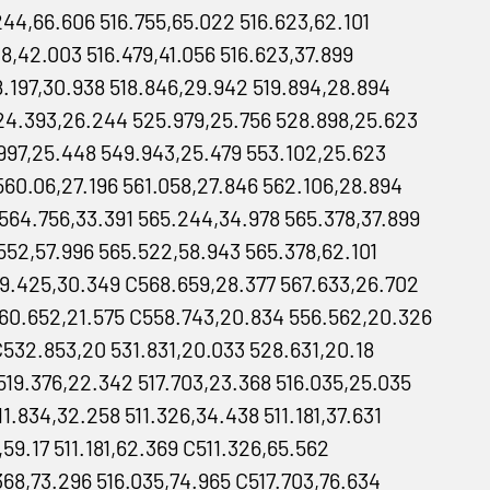
244,66.606 516.755,65.022 516.623,62.101
8,42.003 516.479,41.056 516.623,37.899
8.197,30.938 518.846,29.942 519.894,28.894
24.393,26.244 525.979,25.756 528.898,25.623
997,25.448 549.943,25.479 553.102,25.623
60.06,27.196 561.058,27.846 562.106,28.894
564.756,33.391 565.244,34.978 565.378,37.899
52,57.996 565.522,58.943 565.378,62.101
69.425,30.349 C568.659,28.377 567.633,26.702
60.652,21.575 C558.743,20.834 556.562,20.326
C532.853,20 531.831,20.033 528.631,20.18
19.376,22.342 517.703,23.368 516.035,25.035
.834,32.258 511.326,34.438 511.181,37.631
5,59.17 511.181,62.369 C511.326,65.562
368,73.296 516.035,74.965 C517.703,76.634