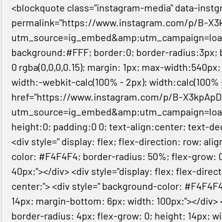
<blockquote class="instagram-media" data-instg
permalink="https://www.instagram.com/p/B-X3
utm_source=ig_embed&amp;utm_campaign=loading
background:#FFF; border:0; border-radius:3px; bo
0 rgba(0,0,0,0.15); margin: 1px; max-width:540px
width:-webkit-calc(100% - 2px); width:calc(100% -
href="https://www.instagram.com/p/B-X3kpApD
utm_source=ig_embed&amp;utm_campaign=loadin
height:0; padding:0 0; text-align:center; text-d
<div style=" display: flex; flex-direction: row; al
color: #F4F4F4; border-radius: 50%; flex-grow: 0
40px;"></div> <div style="display: flex; flex-direc
center;"> <div style=" background-color: #F4F4F4
14px; margin-bottom: 6px; width: 100px;"></div>
border-radius: 4px; flex-grow: 0; height: 14px; w