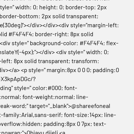
tyle=" width: 0; height: 0; border-top: 2px
; border-bottom: 2px solid transparent;
te(30deg)"></div></div><div style="margin-left:
olid #F4F4F4; border-right: 8px solid
 <div style=" background-color: #F4F4F4; flex-
slateY(-4px);"></div> <div style=" width: 0;
left: 8px solid transparent; transform:
div></a> <p style=" margin:8px 0 0 0; padding:0
B-X3kpApDGc/?
" style=" color:#000; font-
e:normal; font-weight:normal; line-
reak-word;" target="_blank">@shareefoneal
family:Arial,sans-serif; font-size:14px; line-
verflow:hidden; padding:8px 0 7px; text-
:nowrap;">Objavu dijeli <a