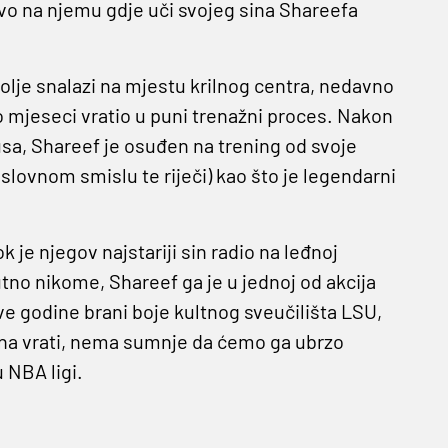
ravo na njemu gdje uči svojeg sina Shareefa
bolje snalazi na mjestu krilnog centra, nedavno
ko mjeseci vratio u puni trenažni proces. Nakon
usa, Shareef je osuđen na trening od svoje
doslovnom smislu te riječi) kao što je legendarni
 je njegov najstariji sin radio na leđnoj
utno nikome, Shareef ga je u jednoj od akcija
ve godine brani boje kultnog sveučilišta LSU,
dana vrati, nema sumnje da ćemo ga ubrzo
 NBA ligi.