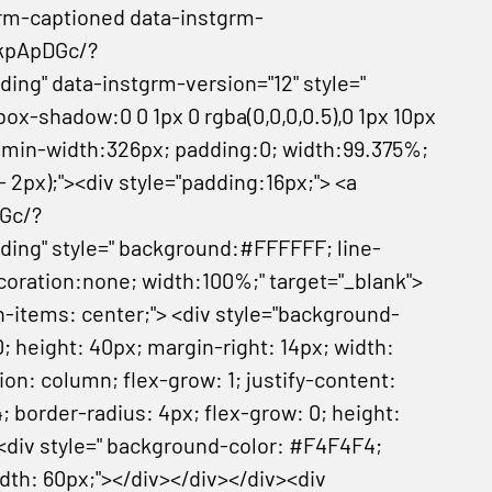
rm-captioned data-instgrm-
kpApDGc/?
" data-instgrm-version="12" style="
x-shadow:0 0 1px 0 rgba(0,0,0,0.5),0 1px 10px
; min-width:326px; padding:0; width:99.375%;
 2px);"><div style="padding:16px;"> <a
Gc/?
g" style=" background:#FFFFFF; line-
ecoration:none; width:100%;" target="_blank">
ign-items: center;"> <div style="background-
; height: 40px; margin-right: 14px; width:
tion: column; flex-grow: 1; justify-content:
; border-radius: 4px; flex-grow: 0; height:
 <div style=" background-color: #F4F4F4;
idth: 60px;"></div></div></div><div