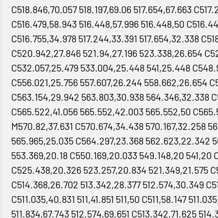
C518.846,70.057 518.197,69.06 517.654,67.663 C517.
C516.479,58.943 516.448,57.996 516.448,50 C516.44
C516.755,34.978 517.244,33.391 517.654,32.338 C51
C520.942,27.846 521.94,27.196 523.338,26.654 C5
C532.057,25.479 533.004,25.448 541,25.448 C548.
C556.021,25.756 557.607,26.244 558.662,26.654 C5
C563.154,29.942 563.803,30.938 564.346,32.338 C
C565.522,41.056 565.552,42.003 565.552,50 C565.5
M570.82,37.631 C570.674,34.438 570.167,32.258 5
565.965,25.035 C564.297,23.368 562.623,22.342 5
553.369,20.18 C550.169,20.033 549.148,20 541,20 
C525.438,20.326 523.257,20.834 521.349,21.575 C5
C514.368,26.702 513.342,28.377 512.574,30.349 C511
C511.035,40.831 511,41.851 511,50 C511,58.147 511.03
511.834,67.743 512.574,69.651 C513.342,71.625 514.