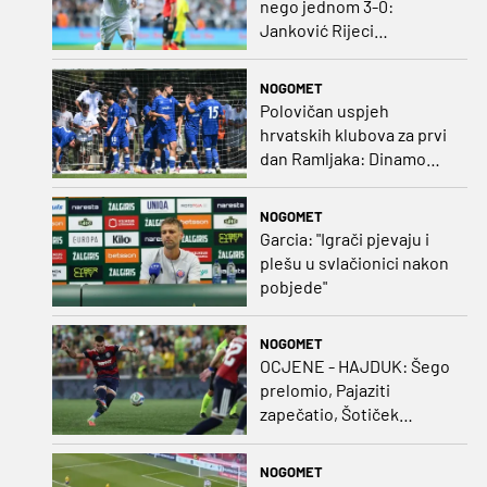
nego jednom 3-0:
Janković Rijeci
projektilom donio slavlje
protiv inferiornijeg
NOGOMET
protivnika
Polovičan uspjeh
hrvatskih klubova za prvi
dan Ramljaka: Dinamo
poražen od Juventusa,
Hajduk bolji od Bologne
NOGOMET
Garcia: "Igrači pjevaju i
plešu u svlačionici nakon
pobjede"
NOGOMET
OCJENE - HAJDUK: Šego
prelomio, Pajaziti
zapečatio, Šotiček
oduševio u predstavi
splitskih 'odlikaša'
NOGOMET