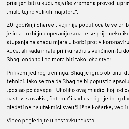
prisiljen biti u kući, najviše vremena provodi up
„male tajne velikih majstora“.
20-godišnji Shareef, koji nije poput oca te se on 
je imao ozbiljnu operaciju srca te se prije nekoli
stupanja na snagu mjera u borbi protiv koronavir
kuće, ali kada imate priliku raditi s veličinom (u 
Shaq, onda to i ne mora biti tako loša stvar.
Prilikom jednog treninga, Shaq je igrao obranu, dok
tehnici. Iako se zna da Shaq ne bi popustio apsol
„poslao po ćevape“. Ukoliko ovaj mladić, koji od o
nastavi s ovakiv „fintama“ i kada se liga jednog 
gledati ne na utakmici sveučilišne košarke, već i u
Video pogledajte u nastavku teksta: