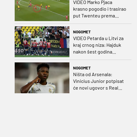
VIDEO Marko Pjaca
krasno pogodio i trasirao
put Twenteu prema
važnoj pobjedi
NOGOMET
VIDEO Petarda u Litvi za
kraj crnog niza: Hajduk
nakon šest godina
pobijedio na europskom
gostovanju
NOGOMET
Ništa od Arsenala:
Vinicius Junior potpisat
će novi ugovor s Real
Madridom