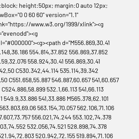
y:block; height:50px; margin:0 auto 12px;
Box="0 0 60 60" version="1.1"
nk="https://www.w3.org/1999/xlink"><g
le="evenodd"><g
ill="#000000"><g><path d="M556.869,30.41
.148,36.186 554.814,37.852 556.869,37.852
.59,32.076 558.924,30.41 556.869,30.41
42,50 C530.342,44.114 535.114,39.342
,50 C551.658,55.887 546.887,60.657 541,60.657
 C524.886,58.899 532.1,66.113 541,66.113
.1 549.9,33.886 541,33.886 M565.378,62.101
63.803,69.06 563.154,70.057 562.106,71.106
7.607,73.757 556.021,74.244 553.102,74.378
03,74.552 532.056,74.521 528.898,74.378
21.94,72.803 520.942,72.155 519.894,71.106