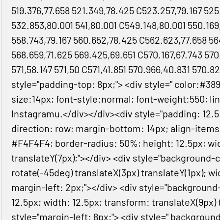
519.376,77.658 521.349,78.425 C523.257,79.167 525
532.853,80.001 541,80.001 C549.148,80.001 550.169
558.743,79.167 560.652,78.425 C562.623,77.658 56
568.659,71.625 569.425,69.651 C570.167,67.743 57
571,58.147 571,50 C571,41.851 570.966,40.831 570.
style="padding-top: 8px;"> <div style=" color:#389
size:14px; font-style:normal; font-weight:550; li
Instagramu.</div></div><div style="padding: 12.5% 
direction: row; margin-bottom: 14px; align-items
#F4F4F4; border-radius: 50%; height: 12.5px; wid
translateY(7px);"></div> <div style="background-
rotate(-45deg) translateX(3px) translateY(1px); wi
margin-left: 2px;"></div> <div style="background
12.5px; width: 12.5px; transform: translateX(9px) 
style="margin-left: 8px;"> <div style=" backgrou