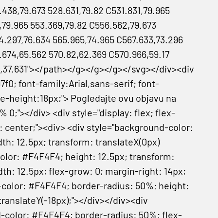
.438,79.673 528.631,79.82 C531.831,79.965
,79.965 553.369,79.82 C556.562,79.673
4.297,76.634 565.965,74.965 C567.633,73.296
0.674,65.562 570.82,62.369 C570.966,59.17
82,37.631"></path></g></g></g></svg></div><div
7f0; font-family:Arial,sans-serif; font-
ne-height:18px;"> Pogledajte ovu objavu na
0;"></div> <div style="display: flex; flex-
: center;"><div> <div style="background-color:
th: 12.5px; transform: translateX(0px)
color: #F4F4F4; height: 12.5px; transform:
dth: 12.5px; flex-grow: 0; margin-right: 14px;
-color: #F4F4F4; border-radius: 50%; height:
translateY(-18px);"></div></div><div
nd-color: #F4F4F4; border-radius: 50%; flex-