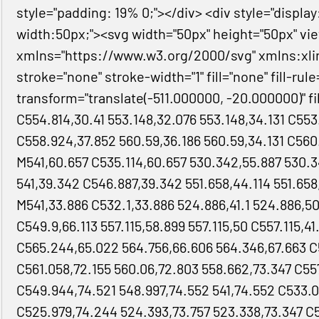
style="padding: 19% 0;"></div> <div style="displa
width:50px;"><svg width="50px" height="50px" view
xmlns="https://www.w3.org/2000/svg" xmlns:xli
stroke="none" stroke-width="1" fill="none" fill-ru
transform="translate(-511.000000, -20.000000)" f
C554.814,30.41 553.148,32.076 553.148,34.131 C553
C558.924,37.852 560.59,36.186 560.59,34.131 C560
M541,60.657 C535.114,60.657 530.342,55.887 530.3
541,39.342 C546.887,39.342 551.658,44.114 551.658
M541,33.886 C532.1,33.886 524.886,41.1 524.886,50
C549.9,66.113 557.115,58.899 557.115,50 C557.115,41
C565.244,65.022 564.756,66.606 564.346,67.663 C5
C561.058,72.155 560.06,72.803 558.662,73.347 C55
C549.944,74.521 548.997,74.552 541,74.552 C533.0
C525.979,74.244 524.393,73.757 523.338,73.347 C5