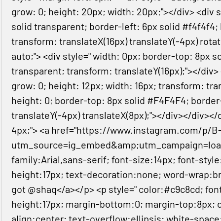
grow: 0; height: 20px; width: 20px;"></div> <div s
solid transparent; border-left: 6px solid #f4f4f4
transform: translateX(16px) translateY(-4px) rota
auto;"> <div style=" width: 0px; border-top: 8px s
transparent; transform: translateY(16px);"></div>
grow: 0; height: 12px; width: 16px; transform: tran
height: 0; border-top: 8px solid #F4F4F4; border-
translateY(-4px) translateX(8px);"></div></div></
4px;"> <a href="https://www.instagram.com/p/
utm_source=ig_embed&amp;utm_campaign=loading
family:Arial,sans-serif; font-size:14px; font-styl
height:17px; text-decoration:none; word-wrap:b
got @shaq</a></p> <p style=" color:#c9c8cd; font-
height:17px; margin-bottom:0; margin-top:8px; o
align:center; text-overflow:ellipsis; white-space