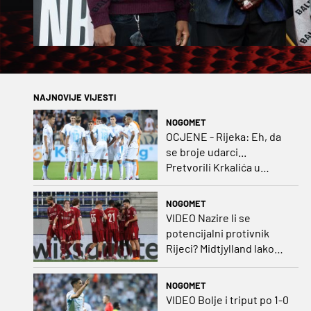
NAJNOVIJE VIJESTI
NOGOMET
OCJENE - Rijeka: Eh, da
se broje udarci...
Pretvorili Krkalića u
junaka, a izlet na uzvrat u
ozbiljan posao!
NOGOMET
VIDEO Nazire li se
potencijalni protivnik
Rijeci? Midtjylland lako
protiv Iraca za slavlje u
prvoj utakmici
NOGOMET
VIDEO Bolje i triput po 1-0