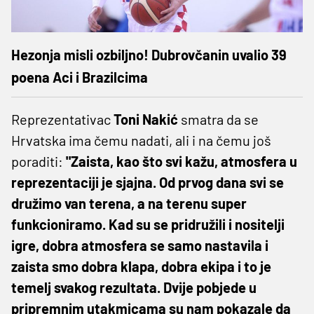
Hezonja misli ozbiljno! Dubrovčanin uvalio 39
poena Aci i Brazilcima
Reprezentativac
Toni Nakić
smatra da se
Hrvatska ima čemu nadati, ali i na čemu još
poraditi:
"Zaista, kao što svi kažu, atmosfera u
reprezentaciji je sjajna. Od prvog dana svi se
družimo van terena, a na terenu super
funkcioniramo. Kad su se pridružili i nositelji
igre, dobra atmosfera se samo nastavila i
zaista smo dobra klapa, dobra ekipa i to je
temelj svakog rezultata. Dvije pobjede u
pripremnim utakmicama su nam pokazale da