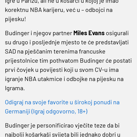
igre u Parizu, ali ne u košarci u kojoj je imao
korektnu NBA karijeru, već u – odbojci na
pijesku!
Budinger i njegov partner
Miles Evans
osigurali
su drugo i posljednje mjesto te će predstavljati
SAD na pješčanim terenima francuske
prijestolnice tim pothvatom Budinger će postati
prvi čovjek u povijesti koji u svom CV-u ima
igranje NBA utakmice i odbojke na pijesku na
Igrama.
Odigraj na svoje favorite u širokoj ponudi na
Germaniji (Igraj odgovorno, 18+)
Budinger je personificirao vječite teze da bi
najbolji košarkaši svijeta bili jednako dobri u