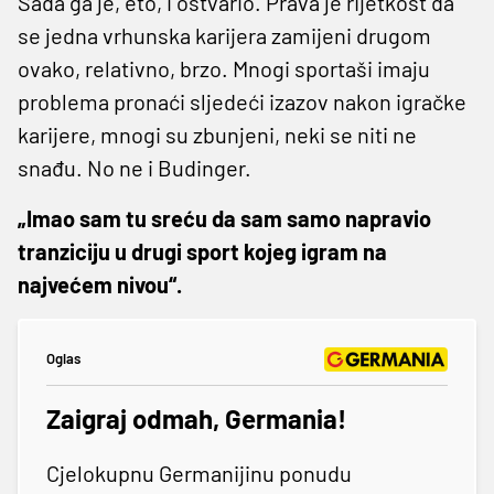
Sada ga je, eto, i ostvario. Prava je rijetkost da
se jedna vrhunska karijera zamijeni drugom
ovako, relativno, brzo. Mnogi sportaši imaju
problema pronaći sljedeći izazov nakon igračke
karijere, mnogi su zbunjeni, neki se niti ne
snađu. No ne i Budinger.
„Imao sam tu sreću da sam samo napravio
tranziciju u drugi sport kojeg igram na
najvećem nivou“.
Oglas
Zaigraj odmah, Germania!
Cjelokupnu Germanijinu ponudu