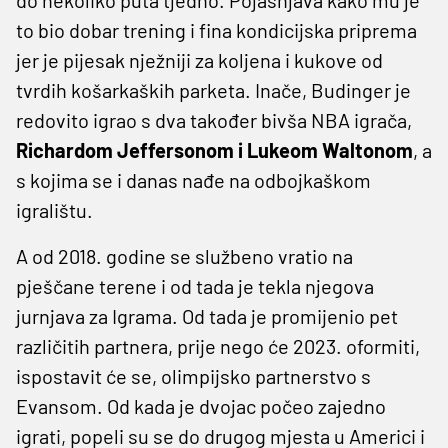
to bio dobar trening i fina kondicijska priprema
jer je pijesak nježniji za koljena i kukove od
tvrdih košarkaških parketa. Inače, Budinger je
redovito igrao s dva također bivša NBA igrača,
Richardom Jeffersonom i Lukeom Waltonom
, a
s kojima se i danas nađe na odbojkaškom
igralištu.
A od 2018. godine se službeno vratio na
pješčane terene i od tada je tekla njegova
jurnjava za Igrama. Od tada je promijenio pet
različitih partnera, prije nego će 2023. oformiti,
ispostavit će se, olimpijsko partnerstvo s
Evansom. Od kada je dvojac počeo zajedno
igrati, popeli su se do drugog mjesta u Americi i