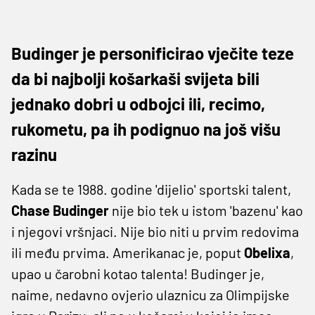
Budinger je personificirao vječite teze
da bi najbolji košarkaši svijeta bili
jednako dobri u odbojci ili, recimo,
rukometu, pa ih podignuo na još višu
razinu
Kada se te 1988. godine 'dijelio' sportski talent,
Chase Budinger
nije bio tek u istom 'bazenu' kao
i njegovi vršnjaci. Nije bio niti u prvim redovima
ili među prvima. Amerikanac je, poput
Obelixa
,
upao u čarobni kotao talenta! Budinger je,
naime, nedavno ovjerio ulaznicu za Olimpijske