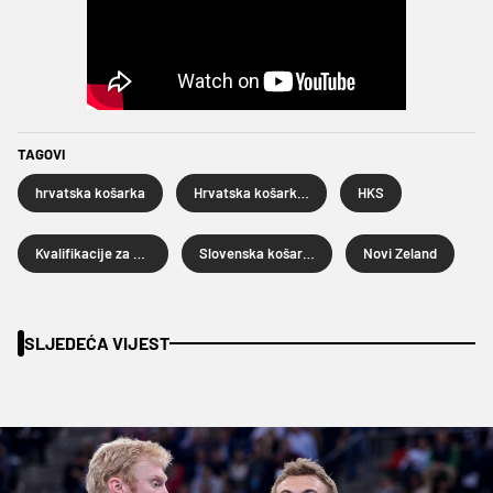
TAGOVI
hrvatska košarka
Hrvatska košarkaška reprezentacija
HKS
Kvalifikacije za Olimpijske igre
Slovenska košarkaška reprezentacija
Novi Zeland
SLJEDEĆA VIJEST