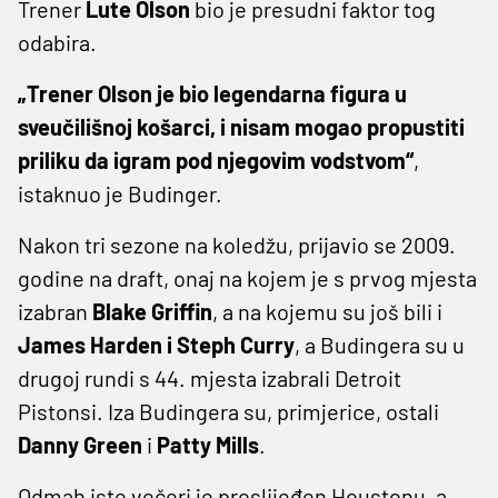
Trener
Lute Olson
bio je presudni faktor tog
odabira.
„Trener Olson je bio legendarna figura u
sveučilišnoj košarci, i nisam mogao propustiti
priliku da igram pod njegovim vodstvom“
,
istaknuo je Budinger.
Nakon tri sezone na koledžu, prijavio se 2009.
godine na draft, onaj na kojem je s prvog mjesta
izabran
Blake Griffin
, a na kojemu su još bili i
James Harden i Steph Curry
, a Budingera su u
drugoj rundi s 44. mjesta izabrali Detroit
Pistonsi. Iza Budingera su, primjerice, ostali
Danny Green
i
Patty Mills
.
Odmah iste večeri je proslijeđen Houstonu, a