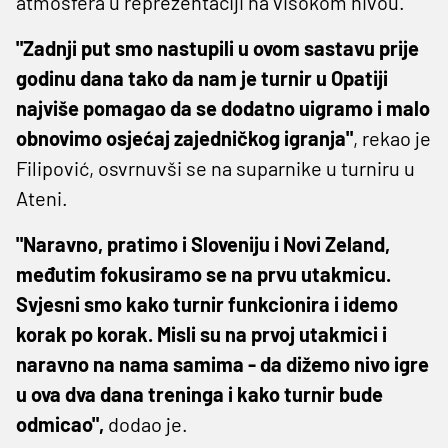
atmosfera u reprezentaciji na visokom nivou.
"Zadnji put smo nastupili u ovom sastavu prije
godinu dana tako da nam je turnir u Opatiji
najviše pomagao da se dodatno uigramo i malo
obnovimo osjećaj zajedničkog igranja"
, rekao je
Filipović, osvrnuvši se na suparnike u turniru u
Ateni.
"Naravno, pratimo i Sloveniju i Novi Zeland,
međutim fokusiramo se na prvu utakmicu.
Svjesni smo kako turnir funkcionira i idemo
korak po korak. Misli su na prvoj utakmici i
naravno na nama samima - da dižemo nivo igre
u ova dva dana treninga i kako turnir bude
odmicao",
dodao je.