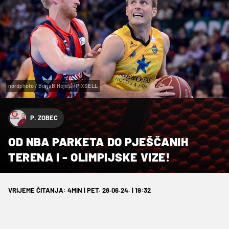
nordphoto / BorjaB.Hojas) /PIXSELL
P. ZOBEC
OD NBA PARKETA DO PJEŠČANIH
TERENA I - OLIMPIJSKE VIZE!
VRIJEME ČITANJA: 4MIN | PET. 28.06.24. | 19:32