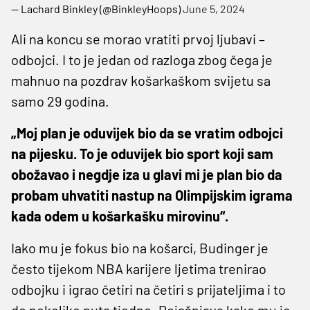
— Lachard Binkley (@BinkleyHoops)
June 5, 2024
Ali na koncu se morao vratiti prvoj ljubavi –
odbojci. I to je jedan od razloga zbog čega je
mahnuo na pozdrav košarkaškom svijetu sa
samo 29 godina.
„Moj plan je oduvijek bio da se vratim odbojci
na pijesku. To je oduvijek bio sport koji sam
obožavao i negdje iza u glavi mi je plan bio da
probam uhvatiti nastup na Olimpijskim igrama
kada odem u košarkašku mirovinu“.
Iako mu je fokus bio na košarci, Budinger je
često tijekom NBA karijere ljetima trenirao
odbojku i igrao četiri na četiri s prijateljima i to
do nekoliko puta tjedno. Pojašnjava kako mu je