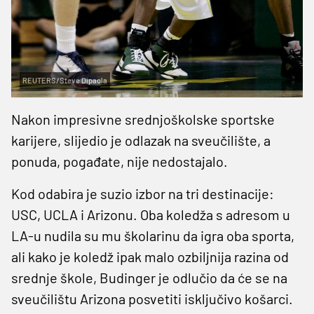
REUTERS/Steve Dipaola
Nakon impresivne srednjoškolske sportske
karijere, slijedio je odlazak na sveučilište, a
ponuda, pogađate, nije nedostajalo.
Kod odabira je suzio izbor na tri destinacije:
USC, UCLA i Arizonu. Oba koledža s adresom u
LA-u nudila su mu školarinu da igra oba sporta,
ali kako je koledž ipak malo ozbiljnija razina od
srednje škole, Budinger je odlučio da će se na
sveučilištu Arizona posvetiti isključivo košarci.