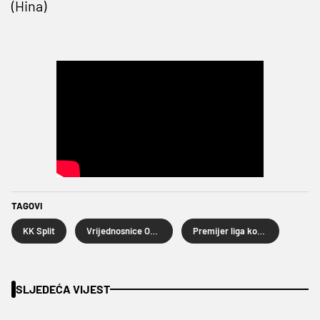
(Hina)
TAGOVI
KK Split
Vrijednosnice Osijek
Premijer liga košarkaša
SLJEDEĆA VIJEST