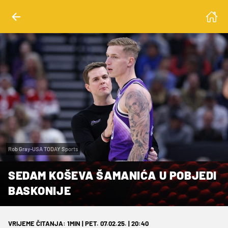
Rob Gray-USA TODAY Sports
SEDAM KOŠEVA ŠAMANIĆA U POBJEDI
BASKONIJE
VRIJEME ČITANJA: 1MIN | PET. 07.02.25. | 20:40