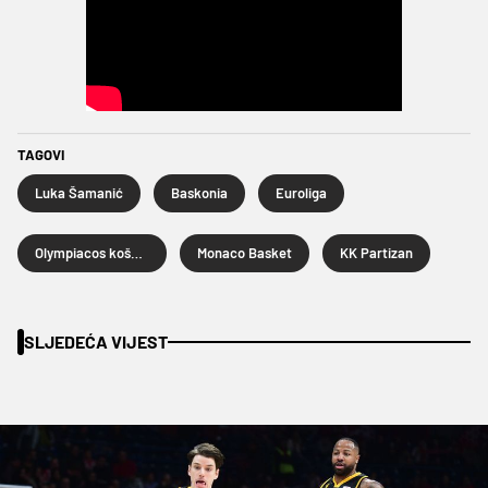
TAGOVI
Luka Šamanić
Baskonia
Euroliga
Olympiacos košarka
Monaco Basket
KK Partizan
SLJEDEĆA VIJEST