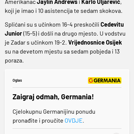
Amerikanac
Jaylin Andrews
i
Karlo Uljarević
,
koji je imao i 10 asistencija te sedam skokova.
Splićani su s učinkom 16-4 preskočili
Cedevitu
Junior
(15-5) i došli na drugo mjesto. U vodstvu
je Zadar s učinkom 19-2.
Vrijednosnice Osijek
su na devetom mjestu sa sedam pobjeda i 13
poraza.
Oglas
Zaigraj odmah, Germania!
Cjelokupnu Germanijinu ponudu
pronađite i proučite
OVDJE
.