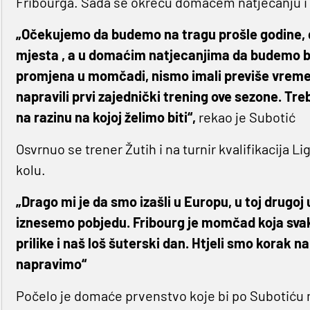
Fribourga. Sada se okreću domaćem natjecanju i i
„Očekujemo da budemo na tragu prošle godine, d
mjesta , a u domaćim natjecanjima da budemo bli
promjena u momčadi, nismo imali previše vrem
napravili prvi zajednički trening ove sezone. Tr
na razinu na kojoj želimo biti“,
rekao je Subotić
Osvrnuo se trener Žutih i na turnir kvalifikacija 
kolu.
„Drago mi je da smo izašli u Europu, u toj drugoj
iznesemo pobjedu. Fribourg je momčad koja svake 
prilike i naš loš šuterski dan. Htjeli smo korak na
napravimo“
Počelo je domaće prvenstvo koje bi po Subotiću m