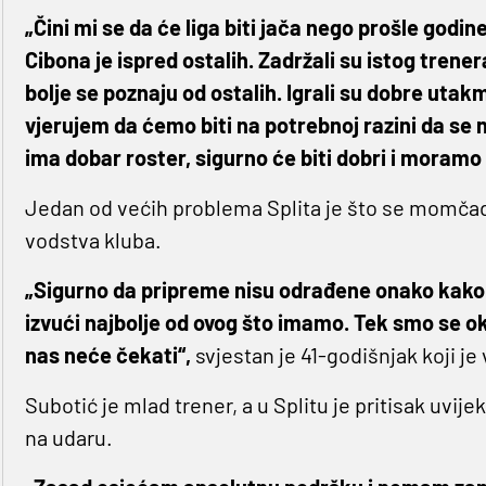
„Čini mi se da će liga biti jača nego prošle god
Cibona je ispred ostalih. Zadržali su istog trener
bolje se poznaju od ostalih. Igrali su dobre utak
vjerujem da ćemo biti na potrebnoj razini da se
ima dobar roster, sigurno će biti dobri i moramo s
Jedan od većih problema Splita je što se momčad
vodstva kluba.
„Sigurno da pripreme nisu odrađene onako kako bi 
izvući najbolje od ovog što imamo. Tek smo se okupi
nas neće čekati“,
svjestan je 41-godišnjak koji je
Subotić je mlad trener, a u Splitu je pritisak uvijek 
na udaru.