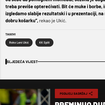
treba previše opterećivati. Bit će muke i borbe,
izgledamo slabije rezultatski i u prezentaciji, n
dobru košarku“,
rekao je Ukić.
TAGOVI
Roko Leni Ukić
KK Split
SLJEDEĆA VIJEST
PODIJELI SADRŽAJ
PREMINUO DUD