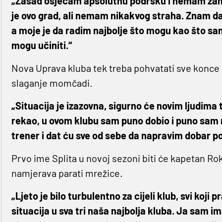
„Zasad osjećam apsolutnu podršku i nemam zamj
je ovo grad, ali nemam nikakvog straha. Znam da ć
a moje je da radim najbolje što mogu kao što sam
mogu učiniti.“
Nova Uprava kluba tek treba pohvatati sve konce i
slaganje momčadi.
„Situacija je izazovna, sigurno će novim ljudim
rekao, u ovom klubu sam puno dobio i puno sam 
trener i dat ću sve od sebe da napravim dobar p
Prvo ime Splita u novoj sezoni biti će kapetan Rok
namjerava parati mrežice.
„Ljeto je bilo turbulentno za cijeli klub, svi koji pr
situacija u sva tri naša najbolja kluba. Ja sam i