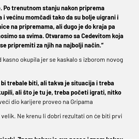
ine. Po trenutnom stanju nakon priprema
a i većinu momčadi tako da su bolje uigrani i
mice na pripremama, ali dugo je do kraja pa
 nosimo sa svima. Otvaramo sa Cedevitom koja
e pripremiti za njih na najbolji način.“
 kasno okupila jer se kaskalo s izborom novog
trebale biti, ali takva je situacija i treba
li, ali što je tu je, treba početi igrati, nitko
 veći dio karijere proveo na Gripama
velik. Ne krenu li dobri rezultati on će biti prvi