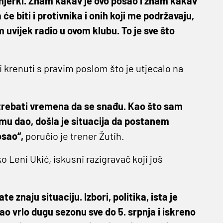
erki. Znam kakav je ovo posao i znam kakav
e biti i protivnika i onih koji me podržavaju,
 uvijek radio u ovom klubu. To je sve što
 krenuti s pravim poslom što je utjecalo na
a trebati vremena da se snađu. Kao što sam
mu dao, došla je situacija da postanem
osao“,
poručio je trener Žutih.
o Leni Ukić, iskusni razigravač koji još
ate znaju situaciju. Izbori, politika, ista je
mao vrlo dugu sezonu sve do 5. srpnja i iskreno