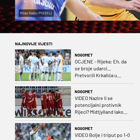
Milan Sabic/PIXSELL
NAJNOVIJE VIJESTI
NOGOMET
OCJENE - Rijeka: Eh, da
se broje udarci...
Pretvorili Krkalića u
junaka, a izlet na uzvrat u
ozbiljan posao!
NOGOMET
VIDEO Nazire li se
potencijalni protivnik
Rijeci? Midtjylland lako
protiv Iraca za slavlje u
prvoj utakmici
NOGOMET
VIDEO Bolje i triput po 1-0