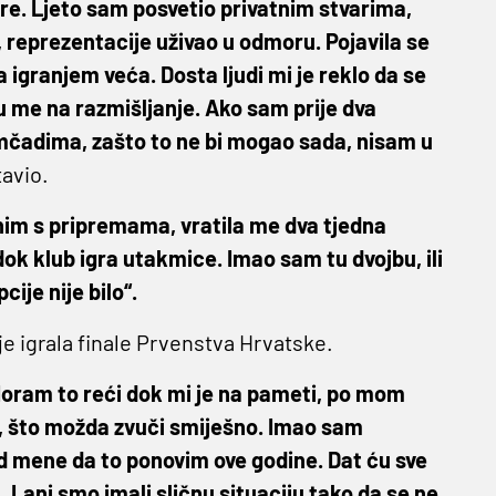
re. Ljeto sam posvetio privatnim stvarima,
 reprezentacije uživao u odmoru. Pojavila se
za igranjem veća. Dosta ljudi mi je reklo da se
su me na razmišljanje. Ako sam prije dva
mčadima, zašto to ne bi mogao sada, nisam u
tavio.
im s pripremama, vratila me dva tjedna
 dok klub igra utakmice. Imao sam tu dvojbu, ili
cije nije bilo“.
e igrala finale Prvenstva Hrvatske.
. Moram to reći dok mi je na pameti, po mom
i, što možda zvuči smiješno. Imao sam
i od mene da to ponovim ove godine. Dat ću sve
ani smo imali sličnu situaciju tako da se ne