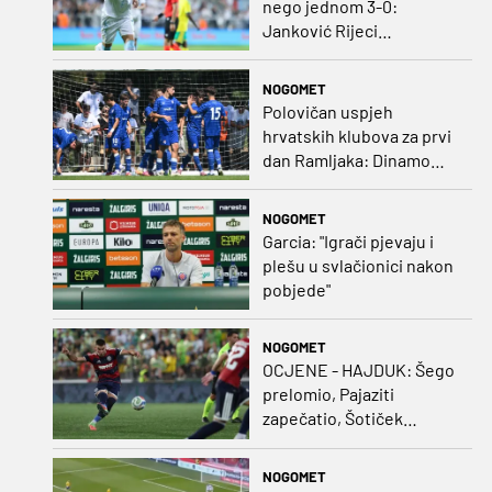
nego jednom 3-0:
Janković Rijeci
projektilom donio slavlje
protiv inferiornijeg
NOGOMET
protivnika
Polovičan uspjeh
hrvatskih klubova za prvi
dan Ramljaka: Dinamo
poražen od Juventusa,
Hajduk bolji od Bologne
NOGOMET
Garcia: "Igrači pjevaju i
plešu u svlačionici nakon
pobjede"
NOGOMET
OCJENE - HAJDUK: Šego
prelomio, Pajaziti
zapečatio, Šotiček
oduševio u predstavi
splitskih 'odlikaša'
NOGOMET