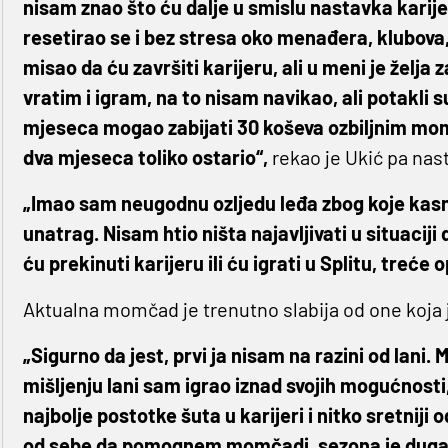
nisam znao što ću dalje u smislu nastavka karije
resetirao se i bez stresa oko menađera, klubova,
misao da ću završiti karijeru, ali u meni je želja 
vratim i igram, na to nisam navikao, ali potakli 
mjeseca mogao zabijati 30 koševa ozbiljnim mo
dva mjeseca toliko ostario“,
rekao je Ukić pa nas
„Imao sam neugodnu ozljedu leđa zbog koje kasn
unatrag. Nisam htio ništa najavljivati u situaciji
ću prekinuti karijeru ili ću igrati u Splitu, treće op
Aktualna momčad je trenutno slabija od one koja j
„Sigurno da jest, prvi ja nisam na razini od lani
mišljenju lani sam igrao iznad svojih mogućnost
najbolje postotke šuta u karijeri i nitko sretnij
od sebe da pomognem momčadi, sezona je duga. L