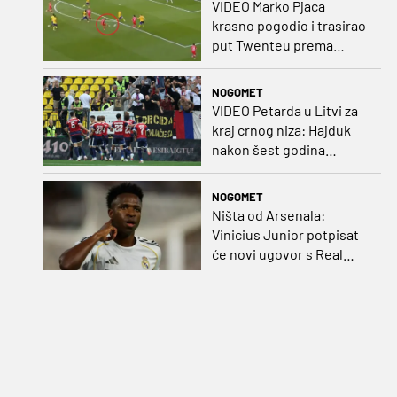
VIDEO Marko Pjaca
krasno pogodio i trasirao
put Twenteu prema
važnoj pobjedi
NOGOMET
VIDEO Petarda u Litvi za
kraj crnog niza: Hajduk
nakon šest godina
pobijedio na europskom
gostovanju
NOGOMET
Ništa od Arsenala:
Vinicius Junior potpisat
će novi ugovor s Real
Madridom