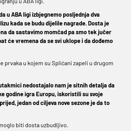
granju u ABA ligi.
a u ABA ligi izbjegnemo posljednja dva
zu kada se budu dijelile nagrade. Dosta je
ena da sastavimo momčad pa smo tek jučer
ebat će vremena da se svi uklope i da dođemo
Lige prvaka u kojem su Splićani zapeli u drugom
 utakmici nedostajalo nam je sitnih detalja da
godine igra Europu, iskoristili su svoje
prijed, jedan od ciljeva nove sezone je da to
oglo biti dosta uzbudljivo.