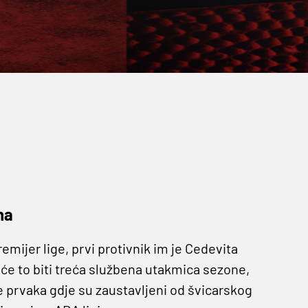
na
mijer lige, prvi protivnik im je Cedevita
 će to biti treća službena utakmica sezone,
ge prvaka gdje su zaustavljeni od švicarskog