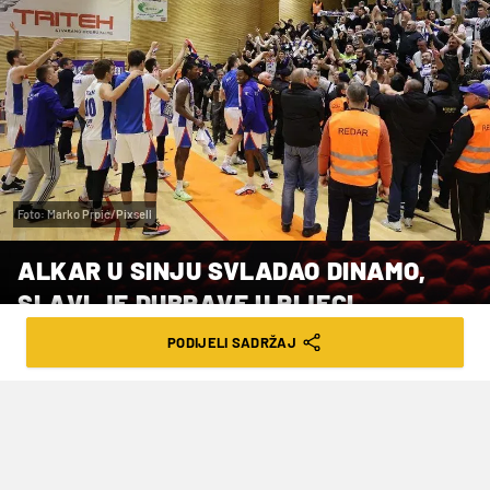
Foto: Marko Prpić/Pixsell
ALKAR U SINJU SVLADAO DINAMO,
SLAVLJE DUBRAVE U RIJECI
PODIJELI SADRŽAJ
VRIJEME ČITANJA: 1MIN | NED. 12.10.25. | 09:45