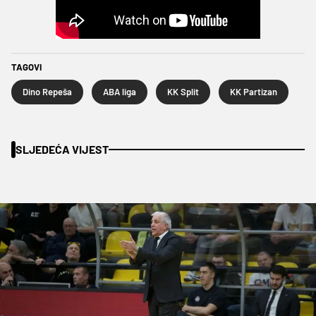
TAGOVI
Dino Repeša
ABA liga
KK Split
KK Partizan
SLJEDEĆA VIJEST