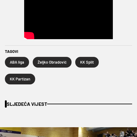
TAGOVI
ABA liga
Željko Obradović
KK Split
KK Partizan
SLJEDEĆA VIJEST