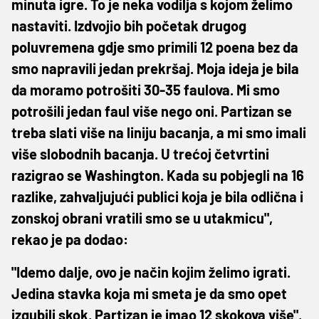
minuta igre. To je neka vodilja s kojom želimo
nastaviti. Izdvojio bih početak drugog
poluvremena gdje smo primili 12 poena bez da
smo napravili jedan prekršaj. Moja ideja je bila
da moramo potrošiti 30-35 faulova. Mi smo
potrošili jedan faul više nego oni. Partizan se
treba slati više na liniju bacanja, a mi smo imali
više slobodnih bacanja. U trećoj četvrtini
razigrao se Washington. Kada su pobjegli na 16
razlike, zahvaljujući publici koja je bila odlična i
zonskoj obrani vratili smo se u utakmicu",
rekao je pa dodao:
"Idemo dalje, ovo je način kojim želimo igrati.
Jedina stavka koja mi smeta je da smo opet
izgubili skok, Partizan je imao 12 skokova više",