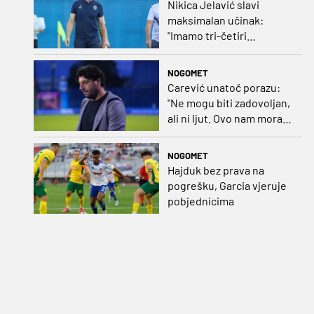
Nikica Jelavić slavi
maksimalan učinak:
"Imamo tri-četiri
senatora koji vode naš
vrtić"
NOGOMET
Carević unatoč porazu:
"Ne mogu biti zadovoljan,
ali ni ljut. Ovo nam mora
biti putokaz"
NOGOMET
Hajduk bez prava na
pogrešku, Garcia vjeruje
pobjednicima