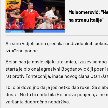
Mulaomerović: "Nes
na stranu Italije"
Ali smo vidjeli puno grešaka i individualnih pokuša
izrađene poene.
Bojan nas je nosio cijelu utakmicu, izuzev samog 
starta je bio onaj agresivni Bogdanović čiji poeni 
rat protiv Fontecchija, inače novog člana Utah Ja
I bilo bi dovoljno da je još netko dao ruke. Sa slab
dosta. No to bi onda bila Bojanova pobjeda, a ne
varijanta dugoročno neodrživa.