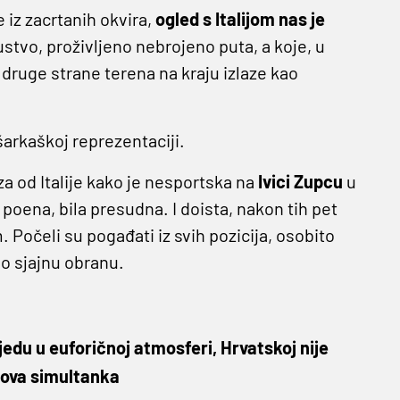
 iz zacrtanih okvira,
ogled s Italijom nas je
ustvo, proživljeno nebrojeno puta, a koje, u
 druge strane terena na kraju izlaze kao
šarkaškoj reprezentaciji.
a od Italije kako je nesportska na
Ivici Zupcu
u
et poena, bila presudna. I doista, nakon tih pet
. Počeli su pogađati iz svih pozicija, osobito
o sjajnu obranu.
objedu u euforičnoj atmosferi, Hrvatskoj nije
nova simultanka