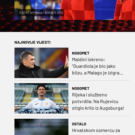
EXPA/ laPresse/ #OK#/EXPA
NAJNOVIJE VIJESTI
NOGOMET
Maldini iskreno:
“Guardiola je bio jako
blizu, a Malago je izigrao
naš početni dogovor”
NOGOMET
Rijeka i službeno
potvrdila: Na Rujevicu
stiglo krilo iz Augsburga!
OSTALO
Hrvatskom osmercu za