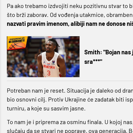
Pa ako trebamo izdvojiti neku pozitivnu stvar to bi 
što brži zaborav. Od vođenja utakmice, obrambenih
nazvati pravim imenom, alibiji nam ne donose ni
Smith: "Bojan nas j
sra***"
Potreban nam je reset. Situacija je daleko od dram
bio osnovni cilj. Protiv Ukrajine će zadatak biti is
turniru, a koje su sasvim jasne.
To nam je i priprema za osminu finala. U kojoj nas
slučaju da se stvari ne poprave, ova generacija, 