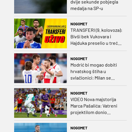
dvije sekunde pobjegla
medalja na SP-u
NOGOMET
TRANSFERI (9. kolovoza):
Bivši bek Vukovara i
Hajduka preselio u treću
ligu, đakovački 'sin vjetra'
napustio Kirgistan
NOGOMET
Modrić bi mogao dobiti
hrvatskog štiha u
svlačionici: Milan se
raspituje za usluge
Vatrenog!
NOGOMET
VIDEO Nova majstorija
Marca Pašalića: Vatreni
projektilom donio
vodstvo pa igru napustio
zbog ozljede
NOGOMET