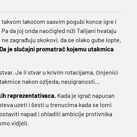
 da takvom lakoćom sasvim pogubi konce igre i
 da joj onda naočigled niži Talijani hvataju
e ne zagrađuju skokovi, da se olako gube lopte,
Da je slučajni promatrač kojemu utakmica
tvar. Je li stvar u krivim rotacijama, činjenici
takmice nakon ozljeda, neuigranosti...
kih reprezentativaca.
Kada je igrač napucan
va uzeti i šesti u trenucima kada se lomi
ostaviti napad i ohladiti ambicije protivnika
mo vidjeli.