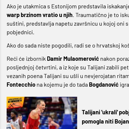
Ako je utakmica s Estonijom predstavila iskakanje
warp brzinom vratio u njih
. Traumatično je to isk
suštini, predstavlja napetu završnicu u kojoj oni s
pobjednici.
Ako do sada niste pogodili, radi se o hrvatskoj ko
Reći će izbornik
Damir Mulaomerović
nakon poraz
posljednjoj četvrtini, a iz koje su Talijani zabili p
vezanih poena Talijani su ušli u nevjerojatan ritam
Fontecchio
na kojemu je do tada
Bogdanović
igra
Talijani 'ukrali' p
pomogla niti Boja