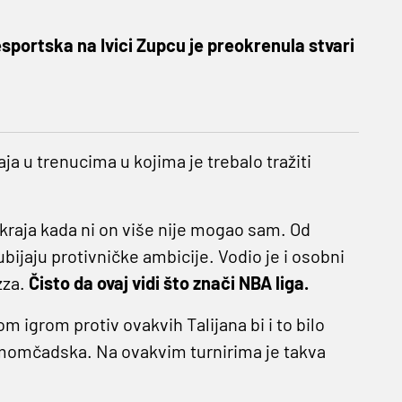
portska na Ivici Zupcu je preokrenula stvari
ja u trenucima u kojima je trebalo tražiti
kraja kada ni on više nije mogao sam. Od
ubijaju protivničke ambicije. Vodio je i osobni
zza.
Čisto da ovaj vidi što znači NBA liga.
om igrom protiv ovakvih Talijana bi i to bilo
 momčadska. Na ovakvim turnirima je takva