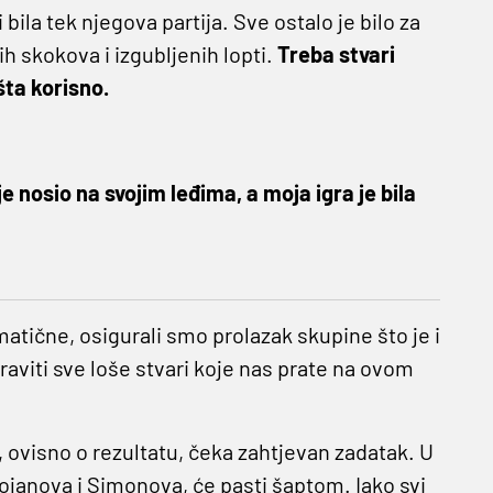
bila tek njegova partija. Sve ostalo je bilo za
 skokova i izgubljenih lopti.
Treba stvari
šta korisno.
e nosio na svojim leđima, a moja igra je bila
atične, osigurali smo prolazak skupine što je i
praviti sve loše stvari koje nas prate na ovom
, ovisno o rezultatu, čeka zahtjevan zadatak. U
Bojanova i Simonova, će pasti šaptom. Iako svi