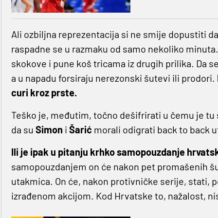
Ali ozbiljna reprezentacija si ne smije dopustiti
raspadne se u razmaku od samo nekoliko minuta. Pa
skokove i pune koš tricama iz drugih prilika. Da s
a u napadu forsiraju nerezonski šutevi ili prodori.
curi kroz prste.
Teško je, međutim, točno dešifrirati u čemu je tu s
da su
Simon
i
Šarić
morali odigrati back to back u
Ili je ipak u pitanju krhko samopouzdanje hrvats
samopouzdanjem on će nakon pet promašenih šute
utakmica. On će, nakon protivničke serije, stati, p
izrađenom akcijom. Kod Hrvatske to, nažalost, nis