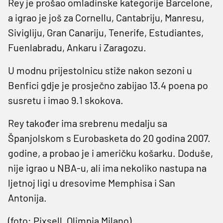
Rey je prošao omladinske kategorije Barcelone,
a igrao je još za Cornellu, Cantabriju, Manresu,
Sivigliju, Gran Canariju, Tenerife, Estudiantes,
Fuenlabradu, Ankaru i Zaragozu.
U modnu prijestolnicu stiže nakon sezoni u
Benfici gdje je prosječno zabijao 13.4 poena po
susretu i imao 9.1 skokova.
Rey također ima srebrenu medalju sa
Španjolskom s Eurobasketa do 20 godina 2007.
godine, a probao je i američku košarku. Doduše,
nije igrao u NBA-u, ali ima nekoliko nastupa na
ljetnoj ligi u dresovime Memphisa i San
Antonija.
(foto: Pixsell, Olimpia Milano)