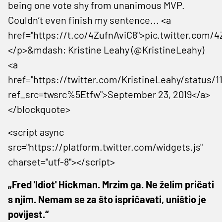
being one vote shy from unanimous MVP.
Couldn’t even finish my sentence... <a
href="https://t.co/4ZufnAviC8">pic.twitter.com/
</p>&mdash; Kristine Leahy (@KristineLeahy)
<a
href="https://twitter.com/KristineLeahy/status/
ref_src=twsrc%5Etfw">September 23, 2019</a>
</blockquote>
<script async
src="https://platform.twitter.com/widgets.js"
charset="utf-8"></script>
„Fred 'Idiot' Hickman. Mrzim ga. Ne želim pričati
s njim. Nemam se za što ispričavati, uništio je
povijest.“