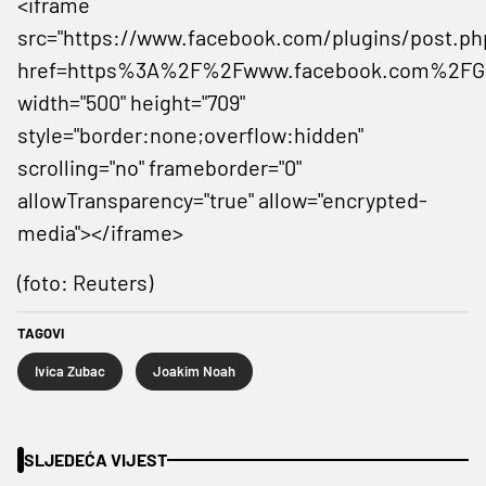
<iframe
src="https://www.facebook.com/plugins/post.ph
href=https%3A%2F%2Fwww.facebook.com%2FGe
width="500" height="709"
style="border:none;overflow:hidden"
scrolling="no" frameborder="0"
allowTransparency="true" allow="encrypted-
media"></iframe>
(foto: Reuters)
TAGOVI
Ivica Zubac
Joakim Noah
SLJEDEĆA VIJEST