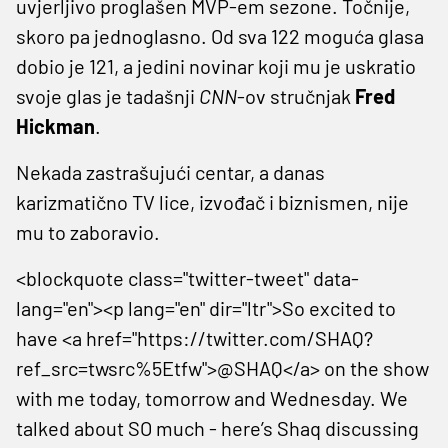
uvjerljivo proglašen MVP-em sezone. Točnije,
skoro pa jednoglasno. Od sva 122 moguća glasa
dobio je 121, a jedini novinar koji mu je uskratio
svoje glas je tadašnji
CNN
-ov stručnjak
Fred
Hickman
.
Nekada zastrašujući centar, a danas
karizmatično TV lice, izvođač i biznismen, nije
mu to zaboravio.
<blockquote class="twitter-tweet" data-
lang="en"><p lang="en" dir="ltr">So excited to
have <a href="https://twitter.com/SHAQ?
ref_src=twsrc%5Etfw">@SHAQ</a> on the show
with me today, tomorrow and Wednesday. We
talked about SO much - here’s Shaq discussing