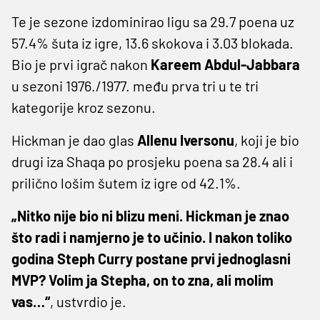
Te je sezone izdominirao ligu sa 29.7 poena uz
57.4% šuta iz igre, 13.6 skokova i 3.03 blokada.
Bio je prvi igrač nakon
Kareem Abdul-Jabbara
u sezoni 1976./1977. među prva tri u te tri
kategorije kroz sezonu.
Hickman je dao glas
Allenu Iversonu
, koji je bio
drugi iza Shaqa po prosjeku poena sa 28.4 ali i
prilično lošim šutem iz igre od 42.1%.
„Nitko nije bio ni blizu meni. Hickman je znao
što radi i namjerno je to učinio. I nakon toliko
godina Steph Curry postane prvi jednoglasni
MVP? Volim ja Stepha, on to zna, ali molim
vas…“
, ustvrdio je.