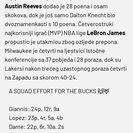
Austin Reeves
dodao je 28 poena i osam
skokova, dok je još samo Dalton Knecht bio
dvoznamenkasti s 10 poena. Četverostruki
najkorisniji igrač (MVP) NBA lige
LeBron James
propustio je utakmicu zbog ozljede prepona.
Milwaukee je četvrti na ljestvici Istočne
konferencije sa 37 pobjeda i 28 poraza, dok su
Lakersi nakon trećeg uzastopnog poraza četvrti
na Zapadu sa skorom 40-24.
A SQUAD EFFORT FOR THE BUCKS 🙌🦌
Giannis: 24p, 12r, 9a
Lopez: 23p, 4r, 5a, 4b
Dame: 22p, 6r, 10a, 2s