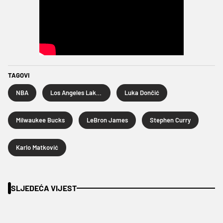
TAGOVI
NBA
Los Angeles Lakers
Luka Dončić
Milwaukee Bucks
LeBron James
Stephen Curry
Karlo Matković
SLJEDEĆA VIJEST