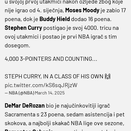
u svojoj prvoj utakmici nakon ozljede zbog koje
nije igrao od 4. siječnja,
Moses Moody
je zabio 17
poena, dok je
Buddy Hield
dodao 16 poena.
Stephen Curry
postigao je svoj 4000. tricu na
ovoj utakmici i postao je prvi NBA igrač s tim
dosegom.
4,000 3-POINTERS AND COUNTING...
STEPH CURRY, IN A CLASS OF HIS OWN 🙌
pic.twitter.com/kS6sqJRjzW
— NBA (@NBA)
March 14, 2025
DeMar DeRozan
bio je najučinkovitiji igrač
Sacramenta s 23 poena, sedam asistencija i pet
skokova, a najbolji skakač NBA lige ove sezone,