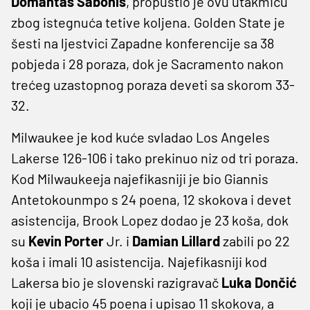
Domantas Sabonis
, propustio je ovu utakmicu
zbog istegnuća tetive koljena. Golden State je
šesti na ljestvici Zapadne konferencije sa 38
pobjeda i 28 poraza, dok je Sacramento nakon
trećeg uzastopnog poraza deveti sa skorom 33-
32.
Milwaukee je kod kuće svladao Los Angeles
Lakerse 126-106 i tako prekinuo niz od tri poraza.
Kod Milwaukeeja najefikasniji je bio Giannis
Antetokounmpo s 24 poena, 12 skokova i devet
asistencija, Brook Lopez dodao je 23 koša, dok
su
Kevin Porter
Jr. i
Damian Lillard
zabili po 22
koša i imali 10 asistencija. Najefikasniji kod
Lakersa bio je slovenski razigravač
Luka Dončić
koji je ubacio 45 poena i upisao 11 skokova, a