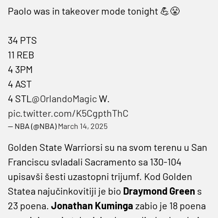
Paolo was in takeover mode tonight 💪😤
34 PTS
11 REB
4 3PM
4 AST
4 STL
@OrlandoMagic
W.
pic.twitter.com/K5CgpthThC
— NBA (@NBA)
March 14, 2025
Golden State Warriorsi su na svom terenu u San
Franciscu svladali Sacramento sa 130-104
upisavši šesti uzastopni trijumf. Kod Golden
Statea najučinkovitiji je bio
Draymond Green
s
23 poena.
Jonathan Kuminga
zabio je 18 poena