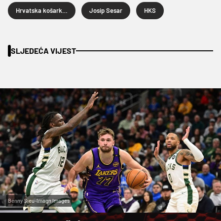
Hrvatska košarkaška reprezentacija
Josip Sesar
HKS
SLJEDEĆA VIJEST
Benny Sieu-Imagn Images