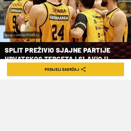
Ivana Ivanovic/PIXSELL
SPLIT PREŽIVIO SJAJNE PARTIJE
HRVATSKOG TERCETA I SLAVIO U
CRNOJ GORI
PODIJELI SADRŽAJ
VRIJEME ČITANJA: 1MIN | PON. 28.04.25. | 21:26
Pobjeda u dvoboju za prestiž