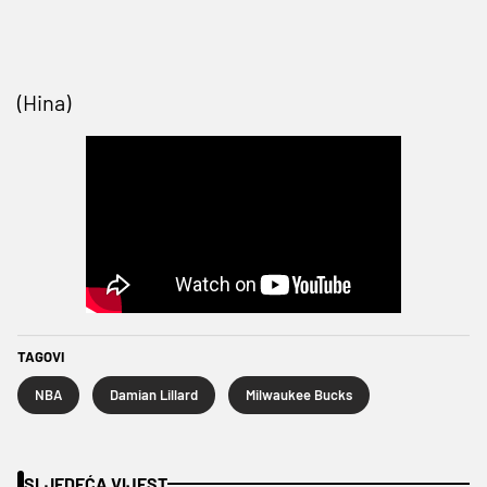
(Hina)
TAGOVI
NBA
Damian Lillard
Milwaukee Bucks
SLJEDEĆA VIJEST