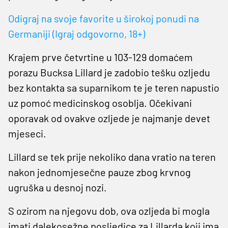
Odigraj na svoje favorite u širokoj ponudi na
Germaniji (Igraj odgovorno, 18+)
Krajem prve četvrtine u 103-129 domaćem
porazu Bucksa Lillard je zadobio tešku ozljedu
bez kontakta sa suparnikom te je teren napustio
uz pomoć medicinskog osoblja. Očekivani
oporavak od ovakve ozljede je najmanje devet
mjeseci.
Lillard se tek prije nekoliko dana vratio na teren
nakon jednomjesečne pauze zbog krvnog
ugruška u desnoj nozi.
S ozirom na njegovu dob, ova ozljeda bi mogla
imati dalekosežne posljedice za Lillarda koji ima