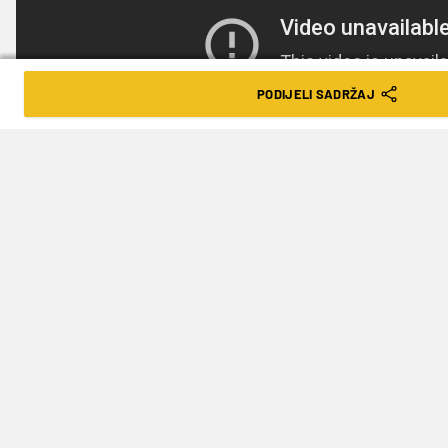
PODIJELI SADRŽAJ
(Foto: Action Images)
Germanijak pratite i na našoj
Facebook
stranici!
TAGOVI
Krunoslav Simon
Jimmer Fredette
Jasmin Repeša