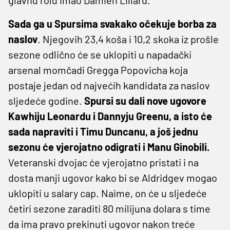
Sada ga u Spursima svakako očekuje borba za
naslov
. Njegovih 23,4 koša i 10,2 skoka iz prošle
sezone odlično će se uklopiti u napadački
arsenal momčadi Gregga Popovicha koja
postaje jedan od najvećih kandidata za naslov
sljedeće godine.
Spursi su dali nove ugovore
Kawhiju Leonardu i Dannyju Greenu, a isto će
sada napraviti i Timu Duncanu, a još jednu
sezonu će vjerojatno odigrati i Manu Ginobili.
Veteranski dvojac će vjerojatno pristati i na
dosta manji ugovor kako bi se Aldridgev mogao
uklopiti u salary cap. Naime, on će u sljedeće
četiri sezone zaraditi 80 milijuna dolara s time
da ima pravo prekinuti ugovor nakon treće