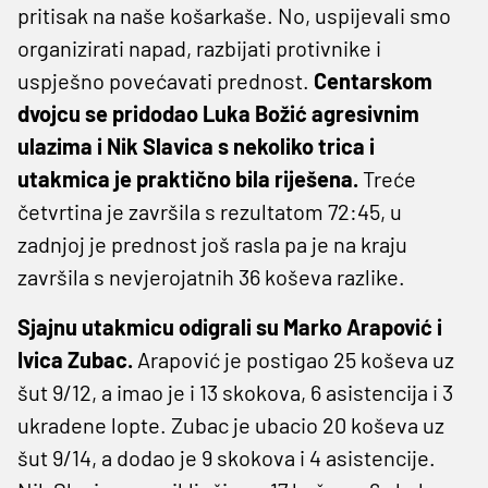
pritisak na naše košarkaše. No, uspijevali smo
organizirati napad, razbijati protivnike i
uspješno povećavati prednost.
Centarskom
dvojcu se pridodao Luka Božić agresivnim
ulazima i Nik Slavica s nekoliko trica i
utakmica je praktično bila riješena.
Treće
četvrtina je završila s rezultatom 72:45, u
zadnjoj je prednost još rasla pa je na kraju
završila s nevjerojatnih 36 koševa razlike.
Sjajnu utakmicu odigrali su Marko Arapović i
Ivica Zubac.
Arapović je postigao 25 koševa uz
šut 9/12, a imao je i 13 skokova, 6 asistencija i 3
ukradene lopte. Zubac je ubacio 20 koševa uz
šut 9/14, a dodao je 9 skokova i 4 asistencije.