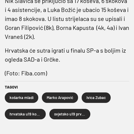
Nik Slavica se priključio sa 17 koševa, 6 skokova
i 4 asistencije, a Luka Božić je ubacio 15 koševa i
imao 8 skokova. U listu strijelaca su se upisali i
Goran Filipović (8k), Borna Kapusta (4k, 4a) i Ivan
Vraneš (2k).
Hrvatska će sutra igrati u finalu SP-a s boljim iz
ogleda SAD-a i Grčke.
(Foto: Fiba.com)
TAGOVI
košarka mladi
Marko Arapović
Ivica Zubac
hrvatska u19 košarkaška reprezentacija
svjetsko u19 prvenstvo u košarci