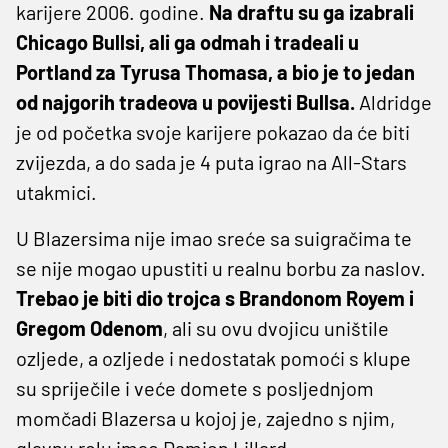
karijere 2006. godine.
Na draftu su ga izabrali
Chicago Bullsi, ali ga odmah i tradeali u
Portland za Tyrusa Thomasa, a bio je to jedan
od najgorih tradeova u povijesti Bullsa.
Aldridge
je od početka svoje karijere pokazao da će biti
zvijezda, a do sada je 4 puta igrao na All-Stars
utakmici.
U Blazersima nije imao sreće sa suigračima te
se nije mogao upustiti u realnu borbu za naslov.
Trebao je biti dio trojca s Brandonom Royem i
Gregom Odenom
, ali su ovu dvojicu uništile
ozljede, a ozljede i nedostatak pomoći s klupe
su spriječile i veće domete s posljednjom
momčadi Blazersa u kojoj je, zajedno s njim,
glavnu rolu imao Damien Lillard.