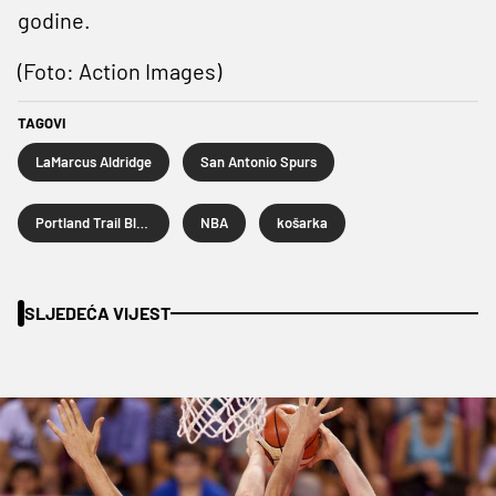
godine.
(Foto: Action Images)
TAGOVI
LaMarcus Aldridge
San Antonio Spurs
Portland Trail Blazers
NBA
košarka
SLJEDEĆA VIJEST