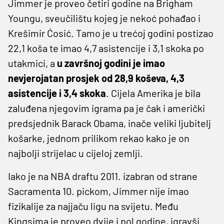
Jimmer je proveo četiri godine na Brigham
Youngu, sveučilištu kojeg je nekoć pohađao i
Krešimir Ćosić. Tamo je u trećoj godini postizao
22,1 koša te imao 4,7 asistencije i 3,1 skoka po
utakmici, a
u završnoj godini je imao
nevjerojatan prosjek od 28,9 koševa, 4,3
asistencije i 3,4 skoka
. Cijela Amerika je bila
zaluđena njegovim igrama pa je čak i američki
predsjednik Barack Obama, inače veliki ljubitelj
košarke, jednom prilikom rekao kako je on
najbolji strijelac u cijeloj zemlji.
Iako je na NBA draftu 2011. izabran od strane
Sacramenta 10. pickom, Jimmer nije imao
fizikalije za najjaču ligu na svijetu. Među
Kingsima je proveo dvije i pol godine, igravši