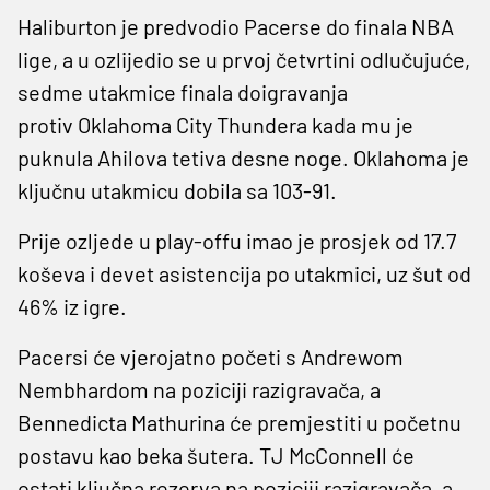
Haliburton je predvodio Pacerse do finala NBA
lige, a u ozlijedio se u prvoj četvrtini odlučujuće,
sedme utakmice finala doigravanja
protiv Oklahoma City Thundera kada mu je
puknula Ahilova tetiva desne noge. Oklahoma je
ključnu utakmicu dobila sa 103-91.
Prije ozljede u play-offu imao je prosjek od 17.7
koševa i devet asistencija po utakmici, uz šut od
46% iz igre.
Pacersi će vjerojatno početi s Andrewom
Nembhardom na poziciji razigravača, a
Bennedicta Mathurina će premjestiti u početnu
postavu kao beka šutera. TJ McConnell će
ostati ključna rezerva na poziciji razigravača, a