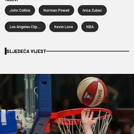
John Collins
Norman Powell
Ivica Zubac
Los Angeles Clippers
Kevin Love
NBA
SLJEDEĆA VIJEST