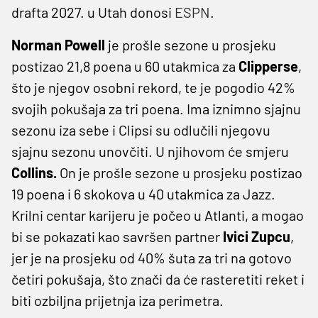
drafta 2027. u Utah donosi
ESPN
.
Norman Powell
je prošle sezone u prosjeku
postizao 21,8 poena u 60 utakmica za
Clipperse
,
što je njegov osobni rekord, te je pogodio 42%
svojih pokušaja za tri poena. Ima iznimno sjajnu
sezonu iza sebe i Clipsi su odlučili njegovu
sjajnu sezonu unovčiti. U njihovom će smjeru
Collins.
On je prošle sezone u prosjeku postizao
19 poena i 6 skokova u 40 utakmica za Jazz.
Krilni centar karijeru je počeo u Atlanti, a mogao
bi se pokazati kao savršen partner
Ivici Zupcu
,
jer je na prosjeku od 40% šuta za tri na gotovo
četiri pokušaja, što znači da će rasteretiti reket i
biti ozbiljna prijetnja iza perimetra.