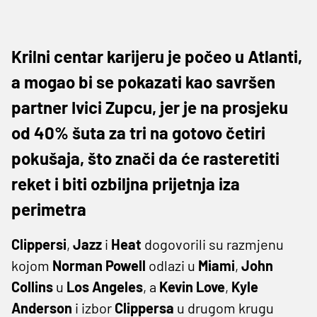
Krilni centar karijeru je počeo u Atlanti,
a mogao bi se pokazati kao savršen
partner Ivici Zupcu, jer je na prosjeku
od 40% šuta za tri na gotovo četiri
pokušaja, što znači da će rasteretiti
reket i biti ozbiljna prijetnja iza
perimetra
Clippersi
,
Jazz
i
Heat
dogovorili su razmjenu
kojom
Norman Powell
odlazi u
Miami
,
John
Collins
u
Los Angeles
, a
Kevin Love
,
Kyle
Anderson
i izbor
Clippersa
u drugom krugu