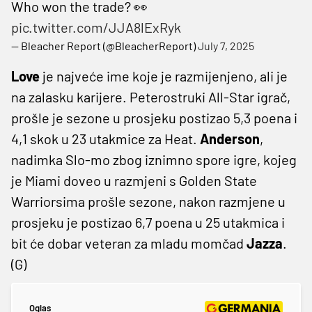
Who won the trade? 👀
pic.twitter.com/JJA8lExRyk
— Bleacher Report (@BleacherReport)
July 7, 2025
Love
je najveće ime koje je razmijenjeno, ali je
na zalasku karijere. Peterostruki All-Star igrač,
prošle je sezone u prosjeku postizao 5,3 poena i
4,1 skok u 23 utakmice za Heat.
Anderson
,
nadimka Slo-mo zbog iznimno spore igre, kojeg
je Miami doveo u razmjeni s Golden State
Warriorsima prošle sezone, nakon razmjene u
prosjeku je postizao 6,7 poena u 25 utakmica i
bit će dobar veteran za mladu momčad
Jazza
.
(G)
Oglas