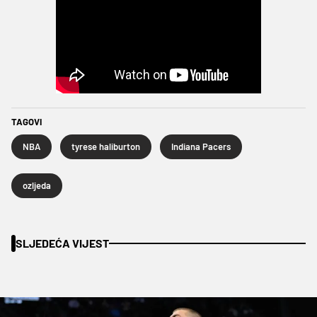
TAGOVI
NBA
tyrese haliburton
Indiana Pacers
ozljeda
SLJEDEĆA VIJEST