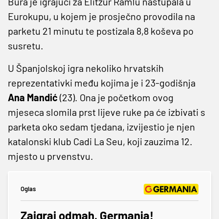
Bura je igrajući za Elitzur Ramlu nastupala u
Eurokupu, u kojem je prosječno provodila na
parketu 21 minutu te postizala 8,8 koševa po
susretu.
U Španjolskoj igra nekoliko hrvatskih
reprezentativki među kojima je i 23-godišnja
Ana Mandić
(23). Ona je početkom ovog
mjeseca slomila prst lijeve ruke pa će izbivati s
parketa oko sedam tjedana, izvijestio je njen
katalonski klub Cadi La Seu, koji zauzima 12.
mjesto u prvenstvu.
Oglas
Zaigraj odmah, Germania!