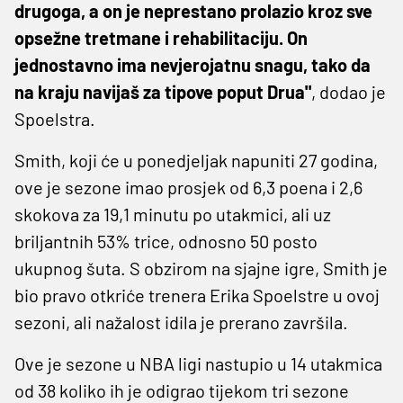
drugoga, a on je neprestano prolazio kroz sve
opsežne tretmane i rehabilitaciju. On
jednostavno ima nevjerojatnu snagu, tako da
na kraju navijaš za tipove poput Drua"
, dodao je
Spoelstra.
Smith, koji će u ponedjeljak napuniti 27 godina,
ove je sezone imao prosjek od 6,3 poena i 2,6
skokova za 19,1 minutu po utakmici, ali uz
briljantnih 53% trice, odnosno 50 posto
ukupnog šuta. S obzirom na sjajne igre, Smith je
bio pravo otkriće trenera Erika Spoelstre u ovoj
sezoni, ali nažalost idila je prerano završila.
Ove je sezone u NBA ligi nastupio u 14 utakmica
od 38 koliko ih je odigrao tijekom tri sezone