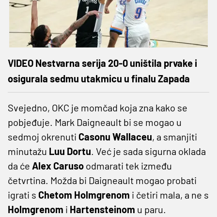
VIDEO Nestvarna serija 20-0 uništila prvake i
osigurala sedmu utakmicu u finalu Zapada
Svejedno, OKC je momčad koja zna kako se
pobjeđuje. Mark Daigneault bi se mogao u
sedmoj okrenuti
Casonu Wallaceu
, a smanjiti
minutažu
Luu Dortu
. Već je sada sigurna oklada
da će
Alex Caruso
odmarati tek između
četvrtina. Možda bi Daigneault mogao probati
igrati s
Chetom Holmgrenom
i četiri mala, a ne s
Holmgrenom
i
Hartensteinom
u paru.