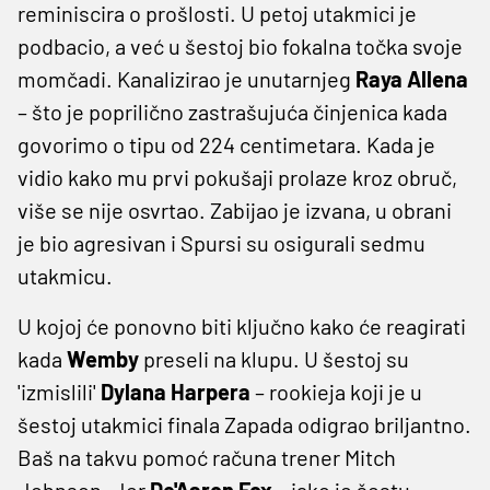
reminiscira o prošlosti. U petoj utakmici je
podbacio, a već u šestoj bio fokalna točka svoje
momčadi. Kanalizirao je unutarnjeg
Raya Allena
– što je poprilično zastrašujuća činjenica kada
govorimo o tipu od 224 centimetara. Kada je
vidio kako mu prvi pokušaji prolaze kroz obruč,
više se nije osvrtao. Zabijao je izvana, u obrani
je bio agresivan i Spursi su osigurali sedmu
utakmicu.
U kojoj će ponovno biti ključno kako će reagirati
kada
Wemby
preseli na klupu. U šestoj su
'izmislili'
Dylana Harpera
– rookieja koji je u
šestoj utakmici finala Zapada odigrao briljantno.
Baš na takvu pomoć računa trener Mitch
Johnson. Jer
De'Aaron Fox
– iako je šestu