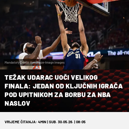
Mandatory Credit: Ken Blaze-Imagn Images
TEŽAK UDARAC UOČI VELIKOG
FINALA: JEDAN OD KLJUČNIH IGRAČA
POD UPITNIKOM ZA BORBU ZA NBA
NASLOV
VRIJEME ČITANJA: 4MIN | SUB. 30.05.26. | 08:05