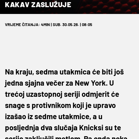
KAKAV ZASLUŽUJE
VRIJEME ČITANJA: 4MIN | SUB. 30.05.26. | 08:05
Na kraju, sedma utakmica će biti još
jedna sjajna večer za New York. U
trećoj uzastopnoj seriji odmjerit će
snage s protivnikom koji je upravo
izašao iz sedme utakmice, a u
posljednja dva slučaja Knicksi su te
serije zaključili metlom. Pa onda neka