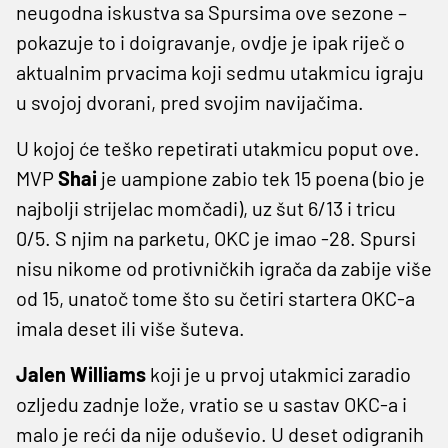
neugodna iskustva sa Spursima ove sezone –
pokazuje to i doigravanje, ovdje je ipak riječ o
aktualnim prvacima koji sedmu utakmicu igraju
u svojoj dvorani, pred svojim navijačima.
U kojoj će teško repetirati utakmicu poput ove.
MVP
Shai
je uampione zabio tek 15 poena (bio je
najbolji strijelac momčadi), uz šut 6/13 i tricu
0/5. S njim na parketu, OKC je imao -28. Spursi
nisu nikome od protivničkih igrača da zabije više
od 15, unatoč tome što su četiri startera OKC-a
imala deset ili više šuteva.
Jalen Williams
koji je u prvoj utakmici zaradio
ozljedu zadnje lože, vratio se u sastav OKC-a i
malo je reći da nije oduševio. U deset odigranih