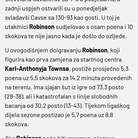
zadnji uspjeh ostvarili su u ponedjeljak
svladavši Cavse sa 130-93 kao gosti. U toj je
utakmici
Robinson
sudjelovao s osam poena i 10
skokova te nije jasno kada je došlo do ozljede.
U ovogodišnjem doigravanju
Robinson
, koji
figurira kao prva zamjena za startnog centra
Karl-Anthonyja Townsa
, postiže prosječno 5,3
poena uz 5,5 skokova za 14,2 minuta provedenih
na terenu. Ima sjajan šut iz igre od 73,3 posto
(28-38), ali i katastrofalan s linije slobodnih
bacanja od 30,2 posto (13-43). Tijekom ligaškog
dijela sezone postizao je 5,7 poena uz 8,8
skokova.
Ako
Robinson
neće biti spreman, njegove