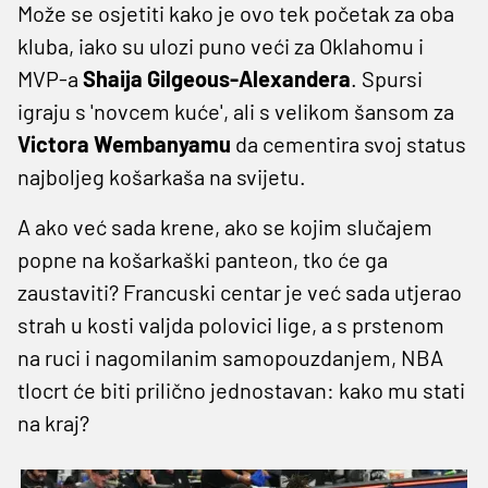
Može se osjetiti kako je ovo tek početak za oba
kluba, iako su ulozi puno veći za Oklahomu i
MVP-a
Shaija Gilgeous-Alexandera
. Spursi
igraju s 'novcem kuće', ali s velikom šansom za
Victora Wembanyamu
da cementira svoj status
najboljeg košarkaša na svijetu.
A ako već sada krene, ako se kojim slučajem
popne na košarkaški panteon, tko će ga
zaustaviti? Francuski centar je već sada utjerao
strah u kosti valjda polovici lige, a s prstenom
na ruci i nagomilanim samopouzdanjem, NBA
tlocrt će biti prilično jednostavan: kako mu stati
na kraj?