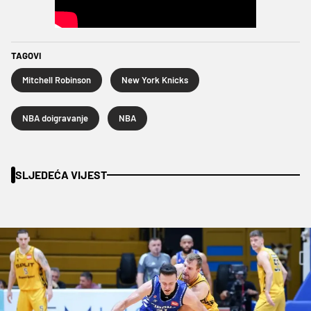
TAGOVI
Mitchell Robinson
New York Knicks
NBA doigravanje
NBA
SLJEDEĆA VIJEST