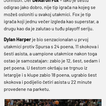
odigrao jako dobro, nije tip igrača na kojeg se
možeš osloniti u svakoj utakmici. Fox je tip
igrača koji jednu večer izgleda kao superstar, a
drugu kao da je zalutao u tuđu playoff seriju.
Dylan Harper
je bio senzacionalan u prvoj
utakmici protiv Spursa s 24 poena, 11 skokova i
šesti asista, a uampione utakmice nakon toga
ostao je samozatajan: zabio je 12, šest, sedam i
pet poena. U šestom okršaju se trgnuo iz
letargije i s klupe zabio 18 poena, ugrabio šest
skokova i podijelio četiri asista u 22 minute
provedene na parketu.