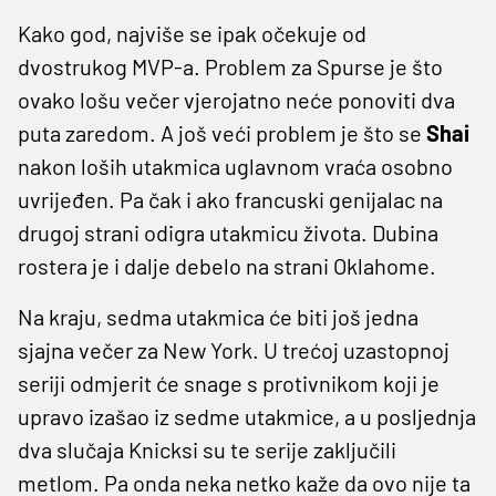
Kako god, najviše se ipak očekuje od
dvostrukog MVP-a. Problem za Spurse je što
ovako lošu večer vjerojatno neće ponoviti dva
puta zaredom. A još veći problem je što se
Shai
nakon loših utakmica uglavnom vraća osobno
uvrijeđen. Pa čak i ako francuski genijalac na
drugoj strani odigra utakmicu života. Dubina
rostera je i dalje debelo na strani Oklahome.
Na kraju, sedma utakmica će biti još jedna
sjajna večer za New York. U trećoj uzastopnoj
seriji odmjerit će snage s protivnikom koji je
upravo izašao iz sedme utakmice, a u posljednja
dva slučaja Knicksi su te serije zaključili
metlom. Pa onda neka netko kaže da ovo nije ta