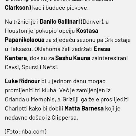
Clarkson)
kao i buduće pickove.
Na tržnici je i
Danilo Gallinari
(Denver), a
Houston je 'pokupio' opciju
Kostasa
Papanikolaoua
za sljedeću sezonu pa Grk ostaje
u Teksasu. Oklahoma želi zadržati
Enesa
Kantera
, dok su za
Sashu Kauna
zainteresirani
Cavsi, Spursi i Netsi.
Luke Ridnour
bi u jednom danu mogao
promijeniti tri kluba. Već je zamijenjen iz
Orlanda u Memphis, a 'Grizliji' ga žele proslijediti
Charlotti kako bi dobili
Matta Barnesa
koji je
nedavno došao iz Clippersa.
(Foto: nba.com)