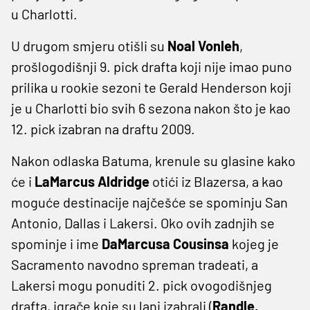
u Charlotti.
U drugom smjeru otišli su
Noal Vonleh
,
prošlogodišnji 9. pick drafta koji nije imao puno
prilika u rookie sezoni te Gerald Henderson koji
je u Charlotti bio svih 6 sezona nakon što je kao
12. pick izabran na draftu 2009.
Nakon odlaska Batuma, krenule su glasine kako
će i
LaMarcus Aldridge
otići iz Blazersa, a kao
moguće destinacije najčešće se spominju San
Antonio, Dallas i Lakersi. Oko ovih zadnjih se
spominje i ime
DaMarcusa Cousinsa
kojeg je
Sacramento navodno spreman tradeati, a
Lakersi mogu ponuditi 2. pick ovogodišnjeg
drafta, igrače koje su lani izabrali (
Randle,