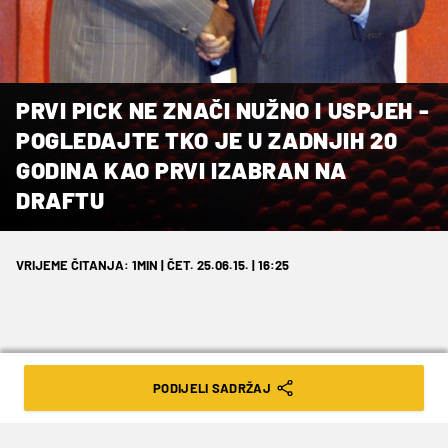
PRVI PICK NE ZNAČI NUŽNO I USPJEH -
POGLEDAJTE TKO JE U ZADNJIH 20
GODINA KAO PRVI IZABRAN NA
DRAFTU
VRIJEME ČITANJA: 1MIN | ČET. 25.06.15. | 16:25
PODIJELI SADRŽAJ
Karl-Anthony Towns će najvjerojatnije