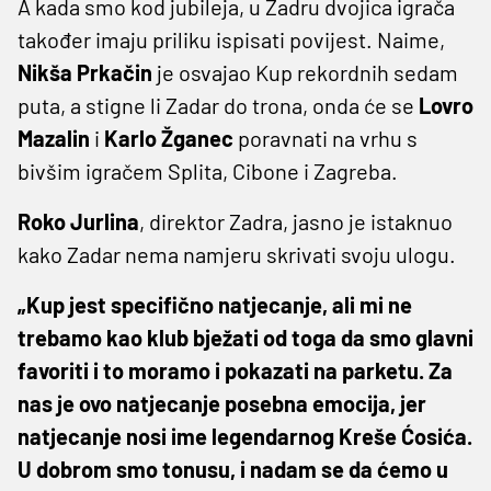
A kada smo kod jubileja, u Zadru dvojica igrača
također imaju priliku ispisati povijest. Naime,
Nikša
Prkačin
je osvajao Kup rekordnih sedam
puta, a stigne li Zadar do trona, onda će se
Lovro
Mazalin
i
Karlo
Žganec
poravnati na vrhu s
bivšim igračem Splita, Cibone i Zagreba.
Roko
Jurlina
, direktor Zadra, jasno je istaknuo
kako Zadar nema namjeru skrivati svoju ulogu.
„Kup jest specifično natjecanje, ali mi ne
trebamo kao klub bježati od toga da smo glavni
favoriti i to moramo i pokazati na parketu. Za
nas je ovo natjecanje posebna emocija, jer
natjecanje nosi ime legendarnog Kreše Ćosića.
U dobrom smo tonusu, i nadam se da ćemo u