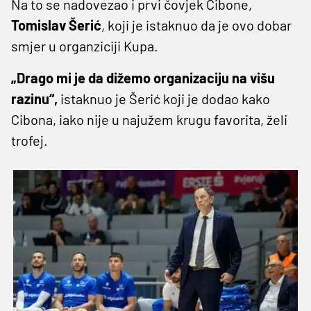
Na to se nadovezao i prvi čovjek Cibone,
Tomislav
Šerić
, koji je istaknuo da je ovo dobar
smjer u organziciji Kupa.
„Drago mi je da dižemo organizaciju na višu
razinu“,
istaknuo je Šerić koji je dodao kako
Cibona, iako nije u najužem krugu favorita, želi
trofej.