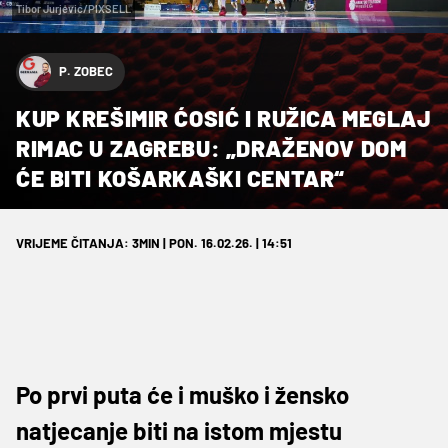
Tibor Jurjevic/PIXSELL
P. ZOBEC
KUP KREŠIMIR ĆOSIĆ I RUŽICA MEGLAJ
RIMAC U ZAGREBU: „DRAŽENOV DOM
ĆE BITI KOŠARKAŠKI CENTAR“
VRIJEME ČITANJA: 3MIN | PON. 16.02.26. | 14:51
Po prvi puta će i muško i žensko
natjecanje biti na istom mjestu