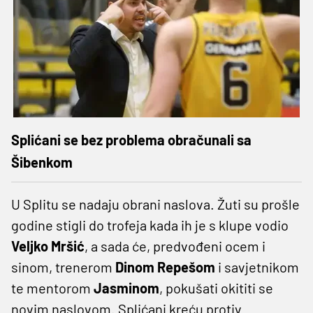
Splićani se bez problema obračunali sa
Šibenkom
U Splitu se nadaju obrani naslova. Žuti su prošle
godine stigli do trofeja kada ih je s klupe vodio
Veljko
Mršić
, a sada će, predvođeni ocem i
sinom, trenerom
Dinom
Repešom
i savjetnikom
te mentorom
Jasminom
, pokušati okititi se
novim naslovom. Splićani kreću protiv