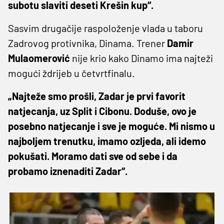
subotu slaviti deseti Krešin kup“.
Sasvim drugačije raspoloženje vlada u taboru
Zadrovog protivnika, Dinama. Trener
Damir
Mulaomerović
nije krio kako Dinamo ima najteži
mogući ždrijeb u četvrtfinalu.
„Najteže smo prošli, Zadar je prvi favorit
natjecanja, uz Split i Cibonu. Doduše, ovo je
posebno natjecanje i sve je moguće. Mi nismo u
najboljem trenutku, imamo ozljeda, ali idemo
pokušati. Moramo dati sve od sebe i da
probamo iznenaditi Zadar“.