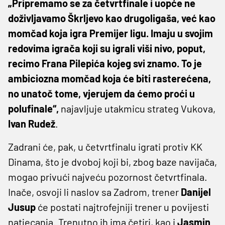
„Pripremamo se za četvrtfinale i uopće ne
doživljavamo Škrljevo kao drugoligaša, već kao
momčad koja igra Premijer ligu. Imaju u svojim
redovima igrača koji su igrali viši nivo, poput,
recimo Frana Pilepića kojeg svi znamo. To je
ambiciozna momčad koja će biti rasterećena,
no unatoč tome, vjerujem da ćemo proći u
polufinale“,
najavljuje utakmicu strateg Vukova,
Ivan
Rudež
.
Zadrani će, pak, u četvrtfinalu igrati protiv KK
Dinama, što je dvoboj koji bi, zbog baze navijača,
mogao privući najveću pozornost četvrtfinala.
Inače, osvoji li naslov sa Zadrom, trener
Danijel
Jusup
će postati najtrofejniji trener u povijesti
natjecanja. Trenutno ih ima četiri, kao i
Jasmin