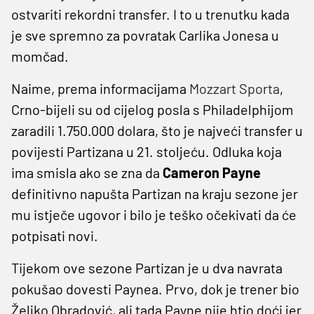
ostvariti rekordni transfer. I to u trenutku kada
je sve spremno za povratak Carlika Jonesa u
momčad.
Naime, prema informacijama
Mozzart Sporta
,
Crno-bijeli su od cijelog posla s Philadelphijom
zaradili 1.750.000 dolara, što je najveći transfer u
povijesti Partizana u 21. stoljeću. Odluka koja
ima smisla ako se zna da
Cameron Payne
definitivno napušta Partizan na kraju sezone jer
mu istječe ugovor i bilo je teško očekivati ​​da će
potpisati novi.
Tijekom ove sezone Partizan je u dva navrata
pokušao dovesti Paynea. Prvo, dok je trener bio
Željko Obradović, ali tada Payne nije htio doći jer