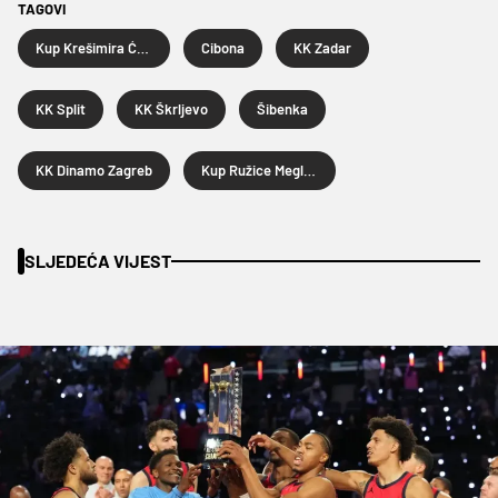
TAGOVI
Kup Krešimira Ćosića
Cibona
KK Zadar
KK Split
KK Škrljevo
Šibenka
KK Dinamo Zagreb
Kup Ružice Meglaj Rimac
SLJEDEĆA VIJEST