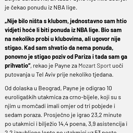
je čekao ponudu iz NBA lige.
„Nije bilo ništa s klubom, jednostavno sam htio
vidjeti hoće li biti ponuda iz NBA lige. Bio sam
na nekoliko probi u klubovima, ali ugovor nije
stigao. Kad sam shvatio da nema ponuda,
ponovno je stigao poziv od Pariza i tada sam ga
prihvatio“
, rekao je Payne za
Mozart Sport
uoči
putovanja u Tel Aviv prije nekoliko tjedana.
Od dolaska u Beograd, Payne je odigrao 10
euroligaških utakmica za crno-bijele, koji su s
njim u momčadi imali omjer od tri pobjede i
sedam poraza. Prosječno je igrao 23,2 minute
po utakmici i bilježio 14,4 poena, 3,9 asistencija i
2,2 izgubljene lopte po utakmici uz 53 posto