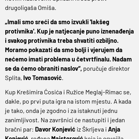
drugoligaša Omiša.
„Imali smo sreći da smo izvukli 'lakšeg
protivnika'. Kup je natjecanje puno iznenađenja
i svakog protivnika treba shvatiti ozbiljno.
Moramo pokazati da smo bolji i vjerujem da
nećemo imati problema u četvrtfinalu. Nadam
se da ćemo obraniti naslov“,
poručuje direktor
Splita,
Ivo
Tomasović
.
Kup Krešimira Ćosića i Ružice Meglaj-Rimac se,
dakle, po prvi puta igra na istom mjestu. A kada
je tako, onda je zgodno i za istaknuti jednu
zanimljivost. Na završnici će nastupiti i jedan
bračni par:
Davor
Konjević
iz Škrljeva i
Anja
Konjević
, rođena
Majstorović
koja je osvojila