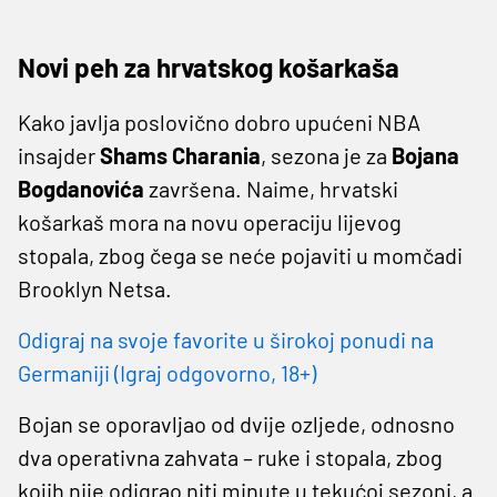
Novi peh za hrvatskog košarkaša
Kako javlja poslovično dobro upućeni NBA
insajder
Shams Charania
, sezona je za
Bojana
Bogdanovića
završena. Naime, hrvatski
košarkaš mora na novu operaciju lijevog
stopala, zbog čega se neće pojaviti u momčadi
Brooklyn Netsa.
Odigraj na svoje favorite u širokoj ponudi na
Germaniji (Igraj odgovorno, 18+)
Bojan se oporavljao od dvije ozljede, odnosno
dva operativna zahvata – ruke i stopala, zbog
kojih nije odigrao niti minute u tekućoj sezoni, a