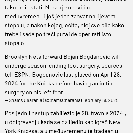
tako će i ostati. Morao je obaviti u
međuvremenu i još jedan zahvat na lijevom
stopalu, a nakon kojeg, očito, niej sve bilo kako
treba i sada po treći puta ide operirati isto
stopalo.
Brooklyn Nets forward Bojan Bogdanovic will
undergo season-ending foot surgery, sources
tell ESPN. Bogdanovic last played on April 28,
2024 for the Knicks before having an initial
surgery on his left foot.
— Shams Charania (@ShamsCharania)
February 19, 2025
Posljednji nastup zabilježio je 28. travnja 2024.,
u doigravanju kada se ozlijedio kao igrač New
York Knicksa, a u međuvremenu je tradean u