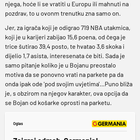
njega, hoće li se vratiti u Europu ili mahnuti na
pozdrav, to u ovonm trenutku zna samo on.
Jer, za igrača koji je odigrao 719 NBA utakmica,
koji je u karijeri zabijao 15,6 poena, od čega je
trice šutirao 39,4 posto, te hvatao 3,6 skoka i
dijelio 1,7 asista, interesenata će biti. Sada je
samo pitanje koliko je u Bojanu preostalo
motiva da se ponovno vrati na parkete pa da
onda ipak ode 'pod svojim uvjetima'…Puno bliža
je, s obzirom na njegov karakter, ova opcija da
se Bojan od košarke oprosti na parketu.
Oglas