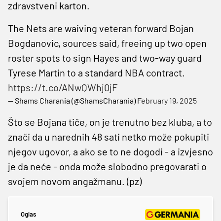
zdravstveni karton.
The Nets are waiving veteran forward Bojan
Bogdanovic, sources said, freeing up two open
roster spots to sign Hayes and two-way guard
Tyrese Martin to a standard NBA contract.
https://t.co/ANwQWhj0jF
— Shams Charania (@ShamsCharania)
February 19, 2025
Što se Bojana tiče, on je trenutno bez kluba, a to
znači da u narednih 48 sati netko može pokupiti
njegov ugovor, a ako se to ne dogodi - a izvjesno
je da neće - onda može slobodno pregovarati o
svojem novom angažmanu. (pz)
Oglas