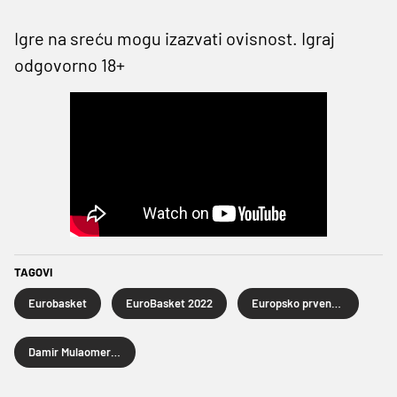
Igre na sreću mogu izazvati ovisnost. Igraj
odgovorno 18+
TAGOVI
Eurobasket
EuroBasket 2022
Europsko prvenstvo u košarci
Damir Mulaomerović