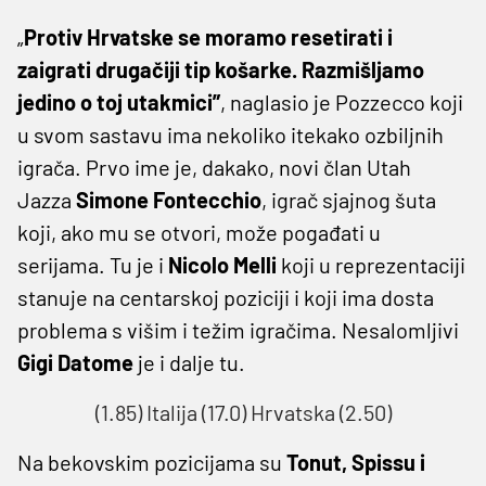
„
Protiv Hrvatske se moramo resetirati i
zaigrati drugačiji tip košarke. Razmišljamo
jedino o toj utakmici”
, naglasio je Pozzecco koji
u svom sastavu ima nekoliko itekako ozbiljnih
igrača. Prvo ime je, dakako, novi član Utah
Jazza
Simone Fontecchio
, igrač sjajnog šuta
koji, ako mu se otvori, može pogađati u
serijama. Tu je i
Nicolo Melli
koji u reprezentaciji
stanuje na centarskoj poziciji i koji ima dosta
problema s višim i težim igračima. Nesalomljivi
Gigi Datome
je i dalje tu.
(1.85) Italija (17.0) Hrvatska (2.50)
Na bekovskim pozicijama su
Tonut, Spissu i