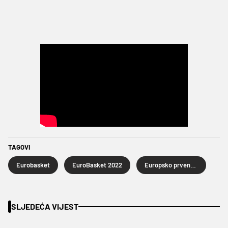
TAGOVI
Eurobasket
EuroBasket 2022
Europsko prvenstvo u košarci
SLJEDEĆA VIJEST