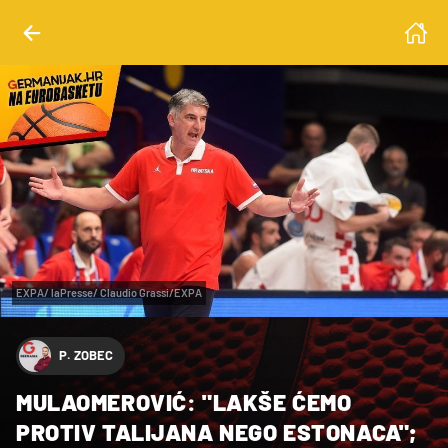
EXPA/ laPresse/ Claudio Grassi/EXPA
P. ZOBEC
MULAOMEROVIĆ: "LAKŠE ĆEMO
PROTIV TALIJANA NEGO ESTONACA";