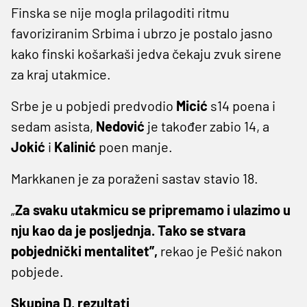
Finska se nije mogla prilagoditi ritmu
favoriziranim Srbima i ubrzo je postalo jasno
kako finski košarkaši jedva čekaju zvuk sirene
za kraj utakmice.
Srbe je u pobjedi predvodio
Micić
s14 poena i
sedam asista,
Nedović
je također zabio 14, a
Jokić
i
Kalinić
poen manje.
Markkanen je za poraženi sastav stavio 18.
„
Za svaku utakmicu se pripremamo i ulazimo u
nju kao da je posljednja. Tako se stvara
pobjednički mentalitet”,
rekao je Pešić nakon
pobjede.
Skupina D, rezultati