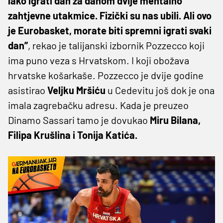
lako igrati dan za danom dvije mentalno
zahtjevne utakmice. Fizički su nas ubili. Ali ovo
je Eurobasket, morate biti spremni igrati svaki
dan”
, rekao je talijanski izbornik Pozzecco koji
ima puno veza s Hrvatskom. I koji obožava
hrvatske košarkaše. Pozzecco je dvije godine
asistirao
Veljku Mršiću
u Cedevitu još dok je ona
imala zagrebačku adresu. Kada je preuzeo
Dinamo Sassari tamo je dovukao
Miru Bilana,
Filipa Krušlina i Tonija Katića.