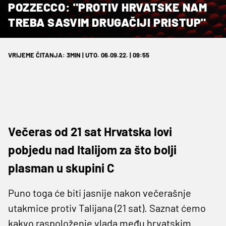
POZZECCO: "PROTIV HRVATSKE NAM
TREBA SASVIM DRUGAČIJI PRISTUP"
VRIJEME ČITANJA: 3MIN | UTO. 06.09.22. | 09:55
Večeras od 21 sat Hrvatska lovi
pobjedu nad Italijom za što bolji
plasman u skupini C
Puno toga će biti jasnije nakon večerašnje
utakmice protiv Talijana (21 sat). Saznat ćemo
kakvo raspoloženje vlada među hrvatskim