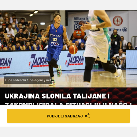
Luca Tedeschi / ipa-agency.net
UKRAJINA SLOMILA TALIJANE I
ZAKOMPLICIRALA SITUACIJU U NAŠOJ
SKUPINI
PODIJELI SADRŽAJ
VRIJEME ČITANJA: 3MIN | UTO. 06.09.22. | 09:55