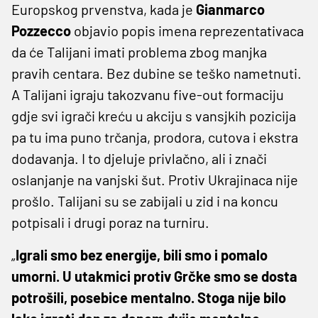
Europskog prvenstva, kada je
Gianmarco
Pozzecco
objavio popis imena reprezentativaca
da će Talijani imati problema zbog manjka
pravih centara. Bez dubine se teško nametnuti.
A Talijani igraju takozvanu five-out formaciju
gdje svi igrači kreću u akciju s vansjkih pozicija
pa tu ima puno trčanja, prodora, cutova i ekstra
dodavanja. I to djeluje privlačno, ali i znači
oslanjanje na vanjski šut. Protiv Ukrajinaca nije
prošlo. Talijani su se zabijali u zid i na koncu
potpisali i drugi poraz na turniru.
„
Igrali smo bez energije, bili smo i pomalo
umorni. U utakmici protiv Grčke smo se dosta
potrošili, posebice mentalno. Stoga nije bilo