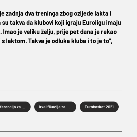
je zadnja dva treninga zbog ozljede lakta i
 su takva da klubovi koji igraju Euroligu imaju
Imao je veliku želju, prije pet dana je rekao
 s laktom. Takva je odluka kluba i to je to",
konferencija za novinare
kvalifikacije za Eurobasket 2021.
Eurobasket 2021