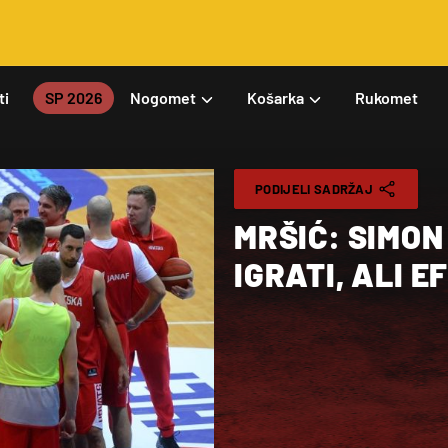
ti
SP 2026
Nogomet
Košarka
Rukomet
PODIJELI SADRŽAJ
MRŠIĆ: SIMON
IGRATI, ALI 