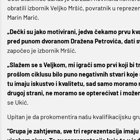
obratili izbornik Veljko Mršić, povratnik u repreze
Marin Marić.
„Dečki su jako motivirani, jedva čekamo prvu kva
pred punom dvoranom Dražena Petrovića, dati sve
započeo je izbornik Mršić.
„Slažem se s Veljkom, mi igrači smo prvi koji bi tr
prošlom ciklusu bilo puno negativnih stvari koj
tu imaju iskustvo i kvalitetu, sad samo moramo n
drugoj strani, ne moramo se opterećivat i mož
se Ukić.
Upitan je da prokomentira našu kvalifikacijsku gr
"Grupa je zahtjevna, sve tri reprezentacija imaju