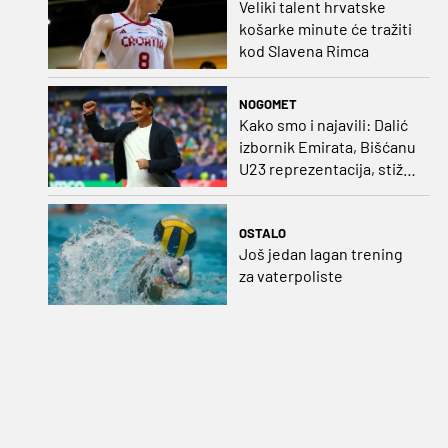
Veliki talent hrvatske
košarke minute će tražiti
kod Slavena Rimca
NOGOMET
Kako smo i najavili: Dalić
izbornik Emirata, Bišćanu
U23 reprezentacija, stiže
i Ivanković!
OSTALO
Još jedan lagan trening
za vaterpoliste