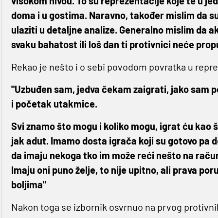
visokom nivou. To su reprezentacije koje te u jed
doma i u gostima. Naravno, također mislim da su
ulaziti u detaljne analize. Generalno mislim da a
svaku bahatost ili loš dan ti protivnici neće propu
Rekao je nešto i o sebi povodom povratka u repre
"Uzbuđen sam, jedva čekam zaigrati, jako sam po
i početak utakmice.
Svi znamo što mogu i koliko mogu, igrat ću kao št
jak adut. Imamo dosta igrača koji su gotovo pa d
da imaju nekoga tko im može reći nešto na račun s
Imaju oni puno želje, to nije upitno, ali prava p
boljima"
Nakon toga se izbornik osvrnuo na prvog protivni