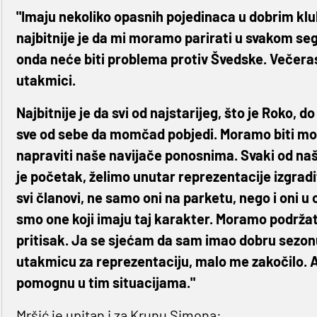
"Imaju nekoliko opasnih pojedinaca u dobrim klub
najbitnije je da mi moramo parirati u svakom se
onda neće biti problema protiv Švedske. Večera
utakmici.
Najbitnije je da svi od najstarijeg, što je Roko, d
sve od sebe da momčad pobjedi. Moramo biti mo
napraviti naše navijače ponosnima. Svaki od naši
je početak, želimo unutar reprezentacije izgradit
svi članovi, ne samo oni na parketu, nego i oni u o
smo one koji imaju taj karakter. Moramo podržat
pritisak. Ja se sjećam da sam imao dobru sezonu
utakmicu za reprezentaciju, malo me zakočilo. A
pomognu u tim situacijama."
Mršić je upitan i za Krunu Simona: