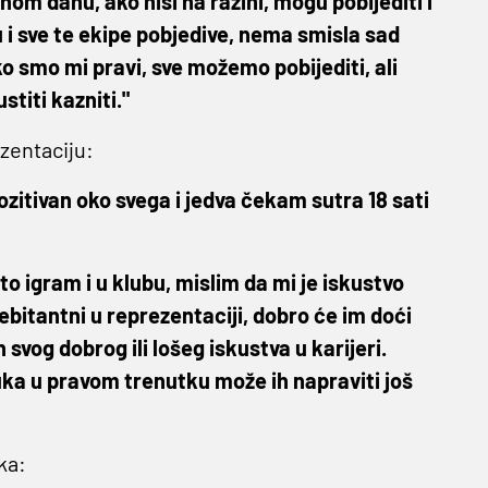
nom danu, ako nisi na razini, mogu pobijediti i
 i sve te ekipe pobjedive, nema smisla sad
ko smo mi pravi, sve možemo pobijediti, ali
stiti kazniti."
zentaciju:
zitivan oko svega i jedva čekam sutra 18 sati
o igram i u klubu, mislim da mi je iskustvo
ebitantni u reprezentaciji, dobro će im doći
vog dobrog ili lošeg iskustva u karijeri.
oruka u pravom trenutku može ih napraviti još
ka: