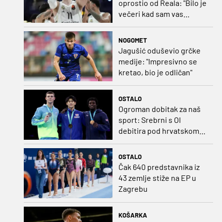
oprostio od Reala: "Bilo je
večeri kad sam vas
dovodio do ruba
strpljenja"
NOGOMET
Jagušić oduševio grčke
medije: "Impresivno se
kretao, bio je odličan"
OSTALO
Ogroman dobitak za naš
sport: Srebrni s OI
debitira pod hrvatskom
zastavom
OSTALO
Čak 640 predstavnika iz
43 zemlje stiže na EP u
Zagrebu
KOŠARKA