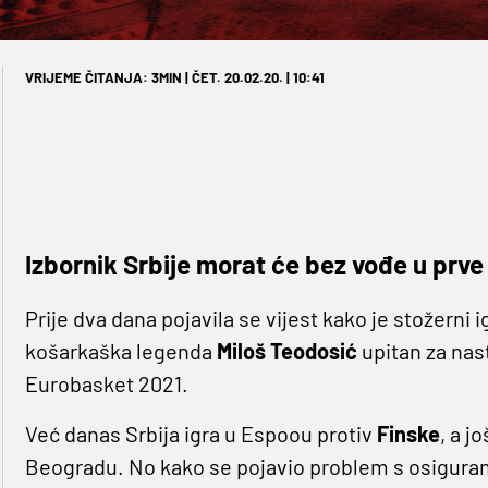
VRIJEME ČITANJA: 3MIN | ČET. 20.02.20. | 10:41
Izbornik Srbije morat će bez vođe u prve 
Prije dva dana pojavila se vijest kako je stožerni 
košarkaška legenda
Miloš Teodosić
upitan za nast
Eurobasket 2021.
Već danas Srbija igra u Espoou protiv
Finske
, a j
Beogradu. No kako se pojavio problem s osiguranj