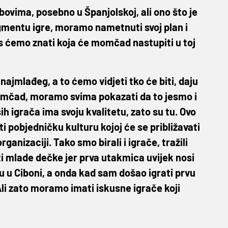
ovima, posebno u Španjolskoj, ali ono što je
gmentu igre, moramo nametnuti svoj plan i
s ćemo znati koja će momčad nastupiti u toj
o najmlađeg, a to ćemo vidjeti tko će biti, daju
mčad, moramo svima pokazati da to jesmo i
h igrača ima svoju kvalitetu, zato su tu. Ovo
i pobjedničku kulturu kojoj će se približavati
rganizaciji. Tako smo birali i igrače, tražili
i mlade dečke jer prva utakmica uvijek nosi
 u Ciboni, a onda kad sam došao igrati prvu
li zato moramo imati iskusne igrače koji