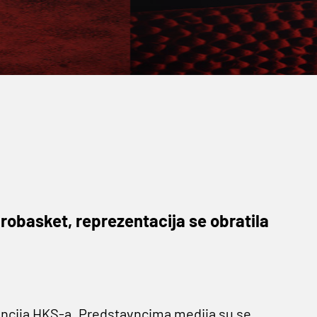
robasket, reprezentacija se obratila
encija HKS-a. Predstavncima medija su se