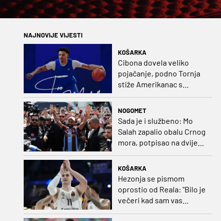
NAJNOVIJE VIJESTI
KOŠARKA
Cibona dovela veliko
pojačanje, podno Tornja
stiže Amerikanac s
naslovom iz EuroCupa
NOGOMET
Sada je i službeno: Mo
Salah zapalio obalu Crnog
mora, potpisao na dvije
godine
KOŠARKA
Hezonja se pismom
oprostio od Reala: "Bilo je
večeri kad sam vas
dovodio do ruba