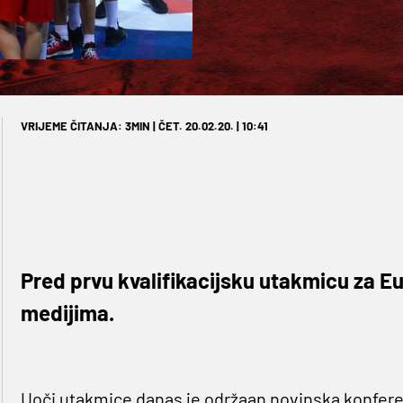
VRIJEME ČITANJA: 3MIN | ČET. 20.02.20. | 10:41
Pred prvu kvalifikacijsku utakmicu za Eu
medijima.
Uoči utakmice danas je održaan novinska konfer