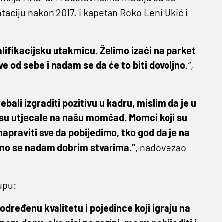
ntaciju nakon 2017. i kapetan Roko Leni Ukić i
lifikacijsku utakmicu. Želimo izaći na parket
 od sebe i nadam se da će to biti dovoljno
.“,
ebali izgraditi pozitivu u kadru, mislim da je u
e su utjecale na našu momčad. Momci koji su
apraviti sve da pobijedimo, tko god da je na
emo se nadam dobrim stvarima.“
, nadovezao
upu:
 određenu kvalitetu i pojedince koji igraju na