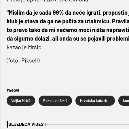
"Mislim da je sada 99% da neće igrati, propustio 
klub je stava da ga ne pušta za utakmicu. Pravila
to pravo tako da mi nećemo moći ništa napraviti. 
da sigurno dolazi, ali onda su se pojavili problemi
kazao je Mršić.
(foto: Pixsell)
TAGOVI
Veljko Mršić
Roko Leni Ukić
Hrvatska košarkaška reprezentacija
SLJEDEĆA VIJEST