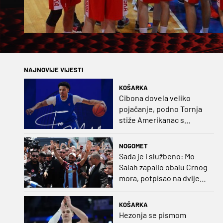
NAJNOVIJE VIJESTI
KOŠARKA
Cibona dovela veliko
pojačanje, podno Tornja
stiže Amerikanac s
naslovom iz EuroCupa
NOGOMET
Sada je i službeno: Mo
Salah zapalio obalu Crnog
mora, potpisao na dvije
godine
KOŠARKA
Hezonja se pismom