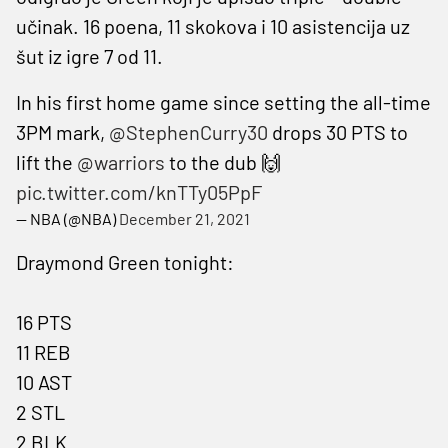
učinak. 16 poena, 11 skokova i 10 asistencija uz
šut iz igre 7 od 11.
In his first home game since setting the all-time
3PM mark,
@StephenCurry30
drops 30 PTS to
lift the
@warriors
to the dub 🙌
pic.twitter.com/knTTy05PpF
— NBA (@NBA)
December 21, 2021
Draymond Green tonight:
16 PTS
11 REB
10 AST
2 STL
2 BLK