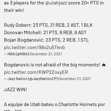
as 3 players for the
@utahjazz
score 20+ PTS in
their win!
Rudy Gobert: 23 PTS, 21 REB, 2 AST, 1 BLK
Donovan Mitchell: 21 PTS, 6 REB, 6 AST
Bojan Bogdanović: 23 PTS, 2 REB, 1 STL
pic.twitter.com/99o2u5Tknb
— NBA (@NBA)
December 21, 2021
Bogdanovic is not afraid of the big moments! 🔥
pic.twitter.com/KWP2ZoxyER
— Jazz Nation (@JazzNationCP)
December 21, 2021
JAZZ WIN!
A equipe de Utah bateu o Charlotte Hornets por