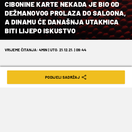
CIBONINE KARTE NEKADA JE BIO OD
DEŽMANOVOG PROLAZA DO SALOONA,
A DINAMU ĆE DANAŠNJA UTAKMICA
BITI LIJEPO ISKUSTVO
VRIJEME ČITANJA: 4MIN | UTO. 21.12.21. | 09:44
PODIJELI SADRŽAJ
Nakon podosta vremena, odlaska
Cedevite u Ljubljanu te nestanka KK
Zagreba, jedna košarkaška utakmica
između dva zagrebačka kluba pobudila