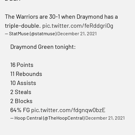
The Warriors are 30-1 when Draymond has a
triple-double.
pic.twitter.com/feRddgri0g
— StatMuse (@statmuse)
December 21, 2021
Draymond Green tonight:
16 Points
11 Rebounds
10 Assists
2 Steals
2 Blocks
64% FG
pic.twitter.com/fdgnqw0bzE
— Hoop Central (@TheHoopCentral)
December 21, 2021