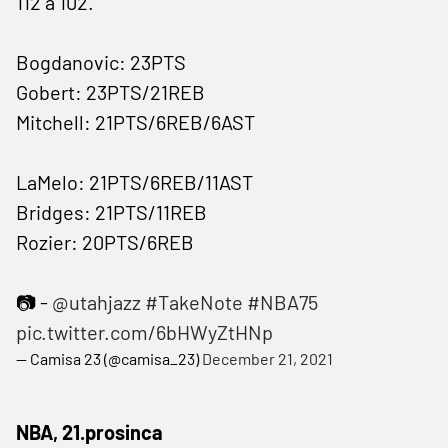
112 a 102.
Bogdanovic: 23PTS
Gobert: 23PTS/21REB
Mitchell: 21PTS/6REB/6AST
LaMelo: 21PTS/6REB/11AST
Bridges: 21PTS/11REB
Rozier: 20PTS/6REB
📷 -
@utahjazz
#TakeNote
#NBA75
pic.twitter.com/6bHWyZtHNp
— Camisa 23 (@camisa_23)
December 21, 2021
NBA, 21.prosinca