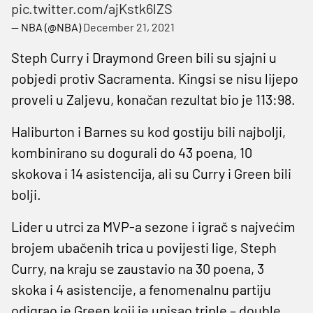
pic.twitter.com/ajKstk6lZS
— NBA (@NBA)
December 21, 2021
Steph Curry i Draymond Green bili su sjajni u
pobjedi protiv Sacramenta. Kingsi se nisu lijepo
proveli u Zaljevu, konačan rezultat bio je 113:98.
Haliburton i Barnes su kod gostiju bili najbolji,
kombinirano su dogurali do 43 poena, 10
skokova i 14 asistencija, ali su Curry i Green bili
bolji.
Lider u utrci za MVP-a sezone i igrač s najvećim
brojem ubačenih trica u povijesti lige, Steph
Curry, na kraju se zaustavio na 30 poena, 3
skoka i 4 asistencije, a fenomenalnu partiju
odigrao je Green koji je upisao triple – double