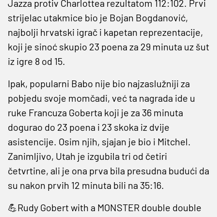
Jazza protiv Charlottea rezultatom 112:102. Prvi
strijelac utakmice bio je Bojan Bogdanović,
najbolji hrvatski igrač i kapetan reprezentacije,
koji je sinoć skupio 23 poena za 29 minuta uz šut
iz igre 8 od 15.
Ipak, popularni Babo nije bio najzaslužniji za
pobjedu svoje momčadi, već ta nagrada ide u
ruke Francuza Goberta koji je za 36 minuta
dogurao do 23 poena i 23 skoka iz dvije
asistencije. Osim njih, sjajan je bio i Mitchel.
Zanimljivo, Utah je izgubila tri od četiri
četvrtine, ali je ona prva bila presudna budući da
su nakon prvih 12 minuta bili na 35:16.
💪Rudy Gobert with a MONSTER double double