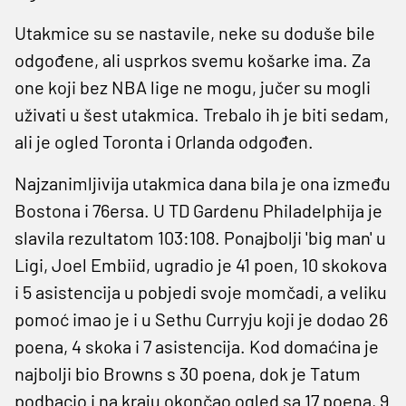
Utakmice su se nastavile, neke su doduše bile
odgođene, ali usprkos svemu košarke ima. Za
one koji bez NBA lige ne mogu, jučer su mogli
uživati u šest utakmica. Trebalo ih je biti sedam,
ali je ogled Toronta i Orlanda odgođen.
Najzanimljivija utakmica dana bila je ona između
Bostona i 76ersa. U TD Gardenu Philadelphija je
slavila rezultatom 103:108. Ponajbolji 'big man' u
Ligi, Joel Embiid, ugradio je 41 poen, 10 skokova
i 5 asistencija u pobjedi svoje momčadi, a veliku
pomoć imao je i u Sethu Curryju koji je dodao 26
poena, 4 skoka i 7 asistencija. Kod domaćina je
najbolji bio Browns s 30 poena, dok je Tatum
podbacio i na kraju okončao ogled sa 17 poena, 9