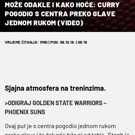
MOŽE ODAKLE I KAKO HOĆE: CURRY
POGODIO S CENTRA PREKO GLAVE
JEDNOM RUKOM (VIDEO)
VRIJEME ČITANJA: 1MIN | PON. 08.10.18. | 09:16
Sjajna atmosfera na treninzima.
>ODIGRAJ GOLDEN STATE WARRIORS –
PHOENIX SUNS
Ovaj put je s centra pogodio jednom rukom
preko glave i to čak nije bilo ni od table. Steph je