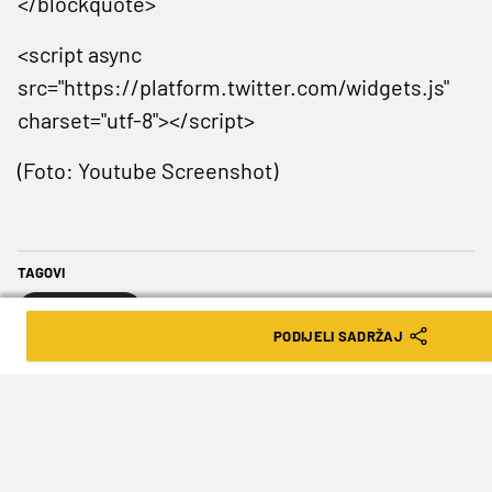
</blockquote>
<script async
src="https://platform.twitter.com/widgets.js"
charset="utf-8"></script>
(Foto: Youtube Screenshot)
TAGOVI
Stephen Curry
PODIJELI SADRŽAJ
SLJEDEĆA VIJEST