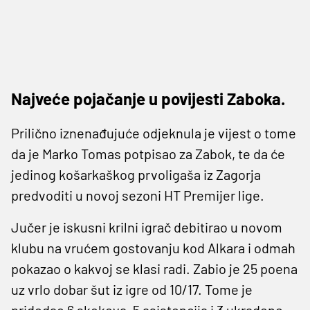
Najveće pojačanje u povijesti Zaboka.
Prilično iznenađujuće odjeknula je vijest o tome
da je Marko Tomas potpisao za Zabok, te da će
jedinog košarkaškog prvoligaša iz Zagorja
predvoditi u novoj sezoni HT Premijer lige.
Jučer je iskusni krilni igrač debitirao u novom
klubu na vrućem gostovanju kod Alkara i odmah
pokazao o kakvoj se klasi radi. Zabio je 25 poena
uz vrlo dobar šut iz igre od 10/17. Tome je
pridodao 6 skokova, 5 asistencija i 3 ukradene