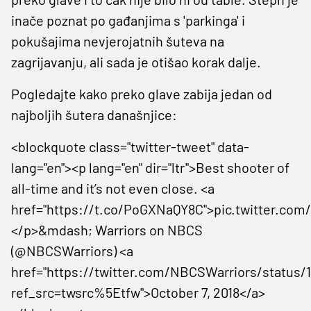
inače poznat po gađanjima s 'parkinga' i
pokušajima nevjerojatnih šuteva na
zagrijavanju, ali sada je otišao korak dalje.
Pogledajte kako preko glave zabija jedan od
najboljih šutera današnjice:
<blockquote class="twitter-tweet" data-
lang="en"><p lang="en" dir="ltr">Best shooter of
all-time and it’s not even close. <a
href="https://t.co/PoGXNaQY8C">pic.twitter.co
</p>&mdash; Warriors on NBCS
(@NBCSWarriors) <a
href="https://twitter.com/NBCSWarriors/status
ref_src=twsrc%5Etfw">October 7, 2018</a>