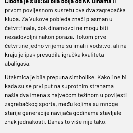
Cibona je s 88:68 bila bolja od KK Dinama
u
prvom povijesnom susretu ova dva zagrebačka
kluba. Za Vukove pobjeda znači plasman u
četvrtfinale, dok dinamovci ne mogu biti
nezadovoljni nakon poraza. Tokom prve
četvrtine jedno vrijeme su imali i vodstvo, ali na
kraju je ipak presudila igračka kvaliteta
abaligaša.
Utakmica je bila prepuna simbolike. Kako i ne bi
kada su se prvi put na suprotnim stranama
našla dva imena s najvećom težinom u povijesti
zagrebačkog sporta, među kojima su mnoge
starije generacije navijača godinama stavljale
znak jednakosti. Danas to više nije tako.