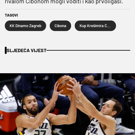
rivalom Cibonom mogli voditi i kao prvoligaši.
TAGOVI
KK Dinamo Zagreb
Cibona
Kup Krešimira Ćosića
SLJEDEĆA VIJEST