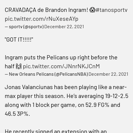
CRAVADAÇA de Brandon Ingram! 😱
#tanosportv
pic.twitter.com/rNuXeseAYp
— sportv (@sportv)
December 22, 2021
"GOT IT!!!!!"
Ingram puts the Pelicans up right before the
half 🙌
pic.twitter.com/JNnrNKJCnM
— New Orleans Pelicans (@PelicansNBA)
December 22, 2021
Jonas Valanciunas has been playing like a near-
max player this season. He’s averaging 19-12-2.5
along with 1 block per game, on 52.9 FG% and
46.5 3P%.
He recently signed an extension with an