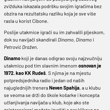
zvižduka iskazala podršku svojim igračima bez
obzira na rezultatsku razliku koja je sve više
rasla u korist Cibone.
Poslije utakmice igrači su im zahvalili pljeskom,
dok su navijači skandirali
Dinamo, Dinamo
i
Petrović Dražen
.
Dinamo
koji je danas odigrao svoju najzvučniju
utakmicu pod tim slavnim imenom
osnovan je
1972. kao KK Rudeš
. S njima je na mjestu
potpredsjednika radio i jedan od naših
najuglednijih trenera
Neven
Spahija
, a u klubu
se veoma se drži do škole košarke i koncepta
učlanjivanja navijača u klub, koje ako ste
zainteresirani možete izvršiti s par klikova na