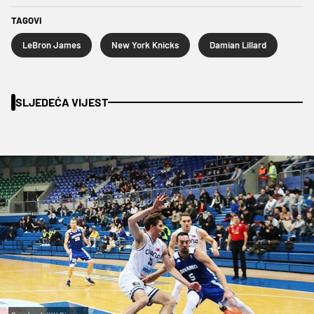
TAGOVI
LeBron James
New York Knicks
Damian Lillard
SLJEDEĆA VIJEST