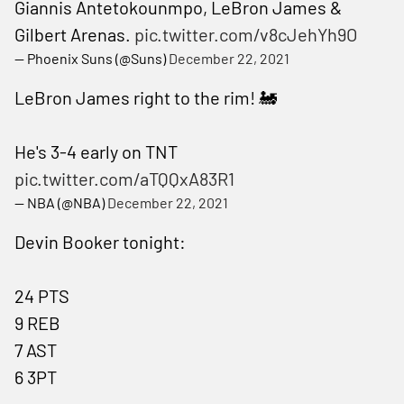
Giannis Antetokounmpo, LeBron James &
Gilbert Arenas.
pic.twitter.com/v8cJehYh9O
— Phoenix Suns (@Suns)
December 22, 2021
LeBron James right to the rim! 🚂
He's 3-4 early on TNT
pic.twitter.com/aTQQxA83R1
— NBA (@NBA)
December 22, 2021
Devin Booker tonight:
24 PTS
9 REB
7 AST
6 3PT