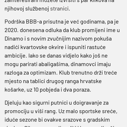
njihovoj službenoj
stranici
.
Podrška BBB-a prisutna je već godinama, pa je
2020. donesena odluka da klub promijeni ime u
Dinamo i s novim zvučnijim nazivom pokuša
nadići kvartovske okvire i ispuniti rastuće
ambicije. Iako se danas vidjelo kako još ne
mogu parirati abaligašima, dinamovci imaju
razloga za optimizam. Klub trenutno drži treće
mjesto na tablici drugog ranga hrvatske
košarke, uz 10 pobjeda i dva poraza.
Djeluju kao sigurni putnici u doigravanje za
promociju u viši rang. Uz malo sportske sreće,
iduće sezone bi ovakve srazove s gradskim