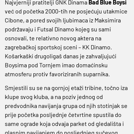
Najvjerniji pratitelji GNK Dinama
Bad Blue Boysi
već od početka 2000-tih ne posjećuju utakmice
Cibone, a pored svojih ljubimaca iz Maksimira
podržavaju i Futsal Dinamo kojeg su sami
osnovali, te relativno novog aktera na
zagrebačkoj sportskoj sceni – KK Dinamo.
Košarkaški drugoligaš danas je zahvaljujući
Boysima pod Tornjem imao domaćinsku
atmosferu protiv favoriziranih suparnika.
Smjestili su se na gornjoj etaži tribine, točno iza
klupe svog kluba, a na poziv jednog od
predvodnika navijanja grupa od njih stotinjak se
prije početka posljednje četvrtine spustila do
same ograde koja odvaja parket od gledališta i
glasnim navijanjem do posljednjeg sučevog