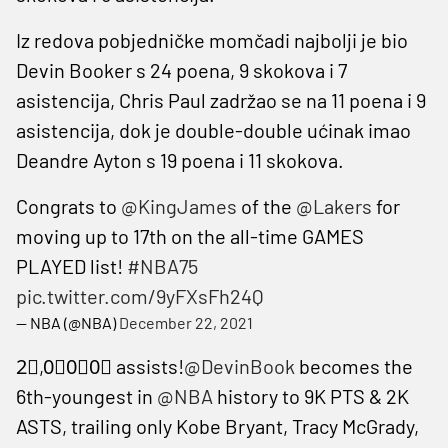
Iz redova pobjedničke momčadi najbolji je bio
Devin Booker s 24 poena, 9 skokova i 7
asistencija, Chris Paul zadržao se na 11 poena i 9
asistencija, dok je double-double ućinak imao
Deandre Ayton s 19 poena i 11 skokova.
Congrats to
@KingJames
of the
@Lakers
for
moving up to 17th on the all-time GAMES
PLAYED list!
#NBA75
pic.twitter.com/9yFXsFh24Q
— NBA (@NBA)
December 22, 2021
2⃣,0⃣0⃣0⃣ assists!
@DevinBook
becomes the
6th-youngest in
@NBA
history to 9K PTS & 2K
ASTS, trailing only Kobe Bryant, Tracy McGrady,