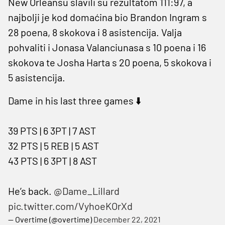
New Orleansu slavili su rezultatom 111:97, a
najbolji je kod domaćina bio Brandon Ingram s
28 poena, 8 skokova i 8 asistencija. Valja
pohvaliti i Jonasa Valanciunasa s 10 poena i 16
skokova te Josha Harta s 20 poena, 5 skokova i
5 asistencija.
Dame in his last three games ⬇️
39 PTS | 6 3PT | 7 AST
32 PTS | 5 REB | 5 AST
43 PTS | 6 3PT | 8 AST
He’s back.
@Dame_Lillard
pic.twitter.com/VyhoeKOrXd
— Overtime (@overtime)
December 22, 2021