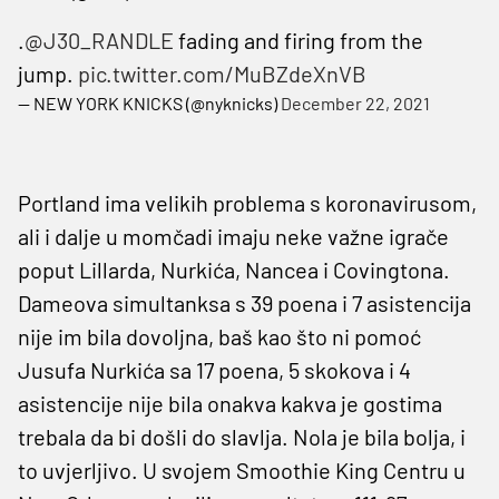
.
@J30_RANDLE
fading and firing from the
jump.
pic.twitter.com/MuBZdeXnVB
— NEW YORK KNICKS (@nyknicks)
December 22, 2021
Portland ima velikih problema s koronavirusom,
ali i dalje u momčadi imaju neke važne igrače
poput Lillarda, Nurkića, Nancea i Covingtona.
Dameova simultanksa s 39 poena i 7 asistencija
nije im bila dovoljna, baš kao što ni pomoć
Jusufa Nurkića sa 17 poena, 5 skokova i 4
asistencije nije bila onakva kakva je gostima
trebala da bi došli do slavlja. Nola je bila bolja, i
to uvjerljivo. U svojem Smoothie King Centru u