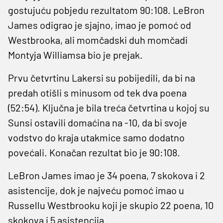
gostujuću pobjedu rezultatom 90:108. LeBron
James odigrao je sjajno, imao je pomoć od
Westbrooka, ali momčadski duh momčadi
Montyja Williamsa bio je prejak.
Prvu četvrtinu Lakersi su pobijedili, da bi na
predah otišli s minusom od tek dva poena
(52:54). Ključna je bila treća četvrtina u kojoj su
Sunsi ostavili domaćina na -10, da bi svoje
vodstvo do kraja utakmice samo dodatno
povećali. Konačan rezultat bio je 90:108.
LeBron James imao je 34 poena, 7 skokova i 2
asistencije, dok je najveću pomoć imao u
Russellu Westbrooku koji je skupio 22 poena, 10
skokova i 5 asistencija.