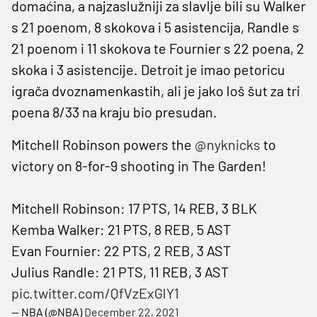
domaćina, a najzaslužniji za slavlje bili su Walker
s 21 poenom, 8 skokova i 5 asistencija, Randle s
21 poenom i 11 skokova te Fournier s 22 poena, 2
skoka i 3 asistencije. Detroit je imao petoricu
igrača dvoznamenkastih, ali je jako loš šut za tri
poena 8/33 na kraju bio presudan.
Mitchell Robinson powers the
@nyknicks
to
victory on 8-for-9 shooting in The Garden!
Mitchell Robinson: 17 PTS, 14 REB, 3 BLK
Kemba Walker: 21 PTS, 8 REB, 5 AST
Evan Fournier: 22 PTS, 2 REB, 3 AST
Julius Randle: 21 PTS, 11 REB, 3 AST
pic.twitter.com/QfVzExGlY1
— NBA (@NBA)
December 22, 2021