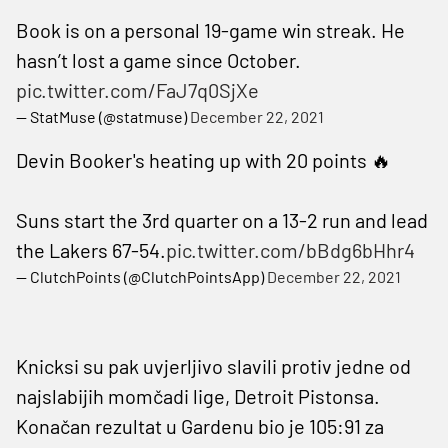
Book is on a personal 19-game win streak. He
hasn’t lost a game since October.
pic.twitter.com/FaJ7q0SjXe
— StatMuse (@statmuse)
December 22, 2021
Devin Booker's heating up with 20 points 🔥
Suns start the 3rd quarter on a 13-2 run and lead
the Lakers 67-54.
pic.twitter.com/bBdg6bHhr4
— ClutchPoints (@ClutchPointsApp)
December 22, 2021
Knicksi su pak uvjerljivo slavili protiv jedne od
najslabijih momčadi lige, Detroit Pistonsa.
Konačan rezultat u Gardenu bio je 105:91 za