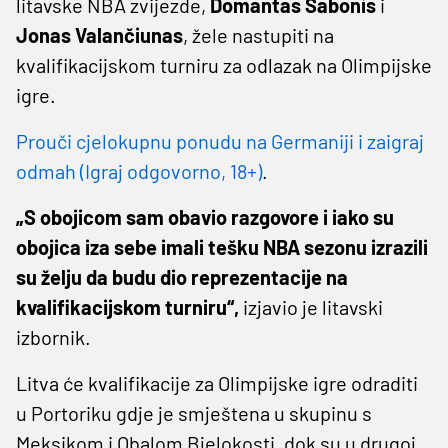
litavske NBA zvijezde,
Domantas
Sabonis
i
Jonas
Valančiunas
, žele nastupiti na
kvalifikacijskom turniru za odlazak na Olimpijske
igre.
Prouči cjelokupnu ponudu na Germaniji i zaigraj
odmah (Igraj odgovorno, 18+)
.
„S obojicom sam obavio razgovore i iako su
obojica iza sebe imali tešku NBA sezonu izrazili
su želju da budu dio reprezentacije na
kvalifikacijskom turniru“,
izjavio je litavski
izbornik.
Litva će kvalifikacije za Olimpijske igre odraditi
u Portoriku gdje je smještena u skupinu s
Meksikom i Obalom Bjelokosti, dok su u drugoj