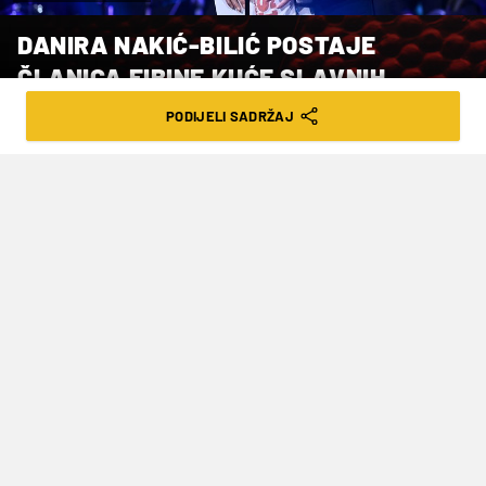
DANIRA NAKIĆ-BILIĆ POSTAJE
ČLANICA FIBINE KUĆE SLAVNIH
PODIJELI SADRŽAJ
VRIJEME ČITANJA: 1MIN | UTO. 30.04.24. | 18:06
Velika čast
Proslavljena hrvatska košarkašica
Danira
Nakić-Bilić
bit će uvrštena u Fibinu kuću slavnih
na svečanosti koja će biti održana u rujnu ove
godine u
Singapuru
, priopćili su u utorak iz