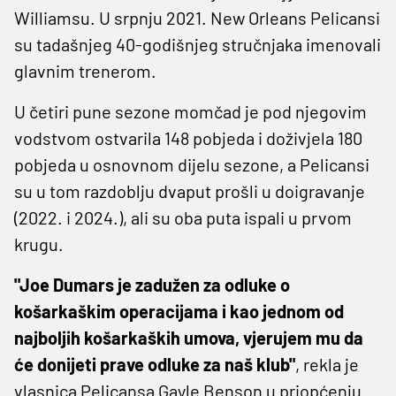
Williamsu. U srpnju 2021. New Orleans Pelicansi
su tadašnjeg 40-godišnjeg stručnjaka imenovali
glavnim trenerom.
U četiri pune sezone momčad je pod njegovim
vodstvom ostvarila 148 pobjeda i doživjela 180
pobjeda u osnovnom dijelu sezone, a Pelicansi
su u tom razdoblju dvaput prošli u doigravanje
(2022. i 2024.), ali su oba puta ispali u prvom
krugu.
"Joe Dumars je zadužen za odluke o
košarkaškim operacijama i kao jednom od
najboljih košarkaških umova, vjerujem mu da
će donijeti prave odluke za naš klub"
, rekla je
vlasnica Pelicansa Gayle Benson u priopćenju.