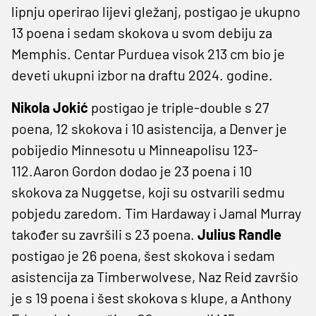
lipnju operirao lijevi gležanj, postigao je ukupno
13 poena i sedam skokova u svom debiju za
Memphis. Centar Purduea visok 213 cm bio je
deveti ukupni izbor na draftu 2024. godine.
Nikola Jokić
postigao je triple-double s 27
poena, 12 skokova i 10 asistencija, a Denver je
pobijedio Minnesotu u Minneapolisu 123-
112.Aaron Gordon dodao je 23 poena i 10
skokova za Nuggetse, koji su ostvarili sedmu
pobjedu zaredom. Tim Hardaway i Jamal Murray
također su završili s 23 poena.
Julius Randle
postigao je 26 poena, šest skokova i sedam
asistencija za Timberwolvese, Naz Reid završio
je s 19 poena i šest skokova s ​​klupe, a Anthony