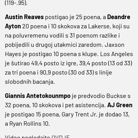
(119-.95).
Austin Reaves
postigao je 25 poena, a
Deandre
Ayton
20 poena i 10 skokova za Lakerse, koji su
na poluvremenu vodili s 31 poenom razlike i
pobijedili u drugoj utakmici zaredom. Jaxson
Hayes je postigao 10 poena s klupe. Los Angeles
je šutirao 49,4 posto iz igre, 39,4 posto (13 od 33)
za tri poena i 90,9 posto (30 od 33) s linije
slobodnih bacanja.
Giannis Antetokounmpo
je predvodio Buckse s
32 poena, 10 skokova i pet asistencija.
AJ Green
je postigao 15 poena, Gary Trent Jr. je dodao 13,
a Ryan Rollins 10.
Video pogledajte
OVDJE
.