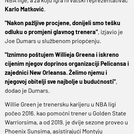
Karlo Matković
.
"Nakon pažljive procjene, donijeli smo tešku
odluku o promjeni glavnog trenera"
, izjavio je
Joe Dumars u službenom priopćenju.
"Iznimno poštujem Willieja Greena i iskreno
cijenim njegov doprinos organizaciji Pelicansa i
zajednici New Orleansa. Želimo njemu i
njegovoj obitelji sve najbolje u budućnosti"
,
dodao je Dumars.
Willie Green je trenersku karijeru u NBA ligi
počeo 2016. kao pomoćni trener u Golden State
Warriorsima, a od 2019. je dvije sezone proveo u
Phoenix Sunsima, asistirajući Montyju