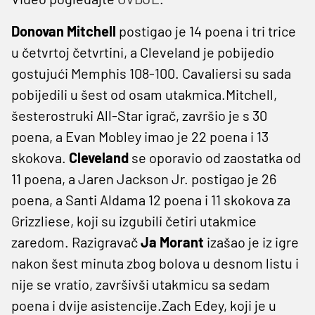
Donovan Mitchell
postigao je 14 poena i tri trice
u četvrtoj četvrtini, a Cleveland je pobijedio
gostujući Memphis 108-100. Cavaliersi su sada
pobijedili u šest od osam utakmica.Mitchell,
šesterostruki All-Star igrač, završio je s 30
poena, a Evan Mobley imao je 22 poena i 13
skokova.
Cleveland
se oporavio od zaostatka od
11 poena, a Jaren Jackson Jr. postigao je 26
poena, a Santi Aldama 12 poena i 11 skokova za
Grizzliese, koji su izgubili četiri utakmice
zaredom. Razigravač
Ja Morant
izašao je iz igre
nakon šest minuta zbog bolova u desnom listu i
nije se vratio, završivši utakmicu sa sedam
poena i dvije asistencije.Zach Edey, koji je u