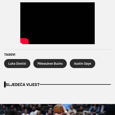
TAGOVI
Luka Dončić
Milwaukee Bucks
Austin Daye
SLJEDEĆA VIJEST