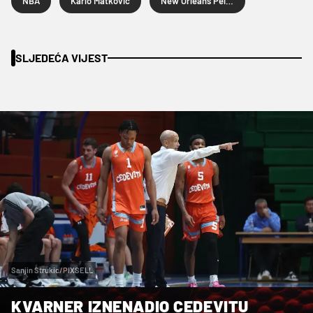
NBA
Karlo Matković
New Orleans Pelicans
SLJEDEĆA VIJEST
Sanjin Strukic/PIXSELL
KVARNER IZNENADIO CEDEVITU