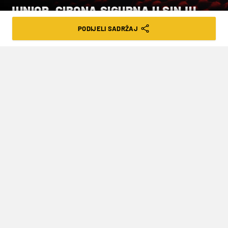
JUNIOR, CIBONA SIGURNA U SINJU
PODIJELI SADRŽAJ
VRIJEME ČITANJA: 3MIN | NED. 16.11.25. | 08:21
Odigrane su još dvije utakmice
Premijer lige
Košarkaši Cibone slavili su u Sinju protiv Alkara
73-66 (22-16, 18-12, 17-16, 16-22) u utakmici
osmog kola domaćeg prvenstva čime su upisali
četvrtu ligašku pobjedu ove sezone.