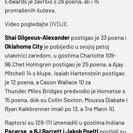
Edwards je završio s 26 poena, ali i 15
promašenih šuteva.
Video pogledajte
OVDJE
.
Shai Gilgeous-Alexander
postigao je 33 poena i
Oklahoma City
je pobijedio u svojoj petoj
utakmici zaredom, u gostima Charlotte 109-
96.Chet Holmgren postigao je 25 poena, a Ajay
Mitchell 14 s klupe. Isaiah Hartenstein postigao
je 12 poena, a Cason Wallace 10 za
Thunder.Miles Bridges predvodio je Hornetse s
15 poena, dok su Collin Sexton, Moussa Diabate i
Ryan Kalkbrenner imali po 13, a Tre Mann 10.
Raptorsi su 129-111 iznenadili u gostima Indiana
Pacerse, a RJ Barrett i Jakob Poeltl
postigli su