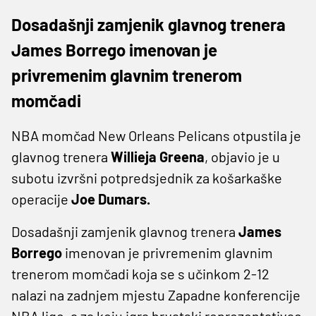
Dosadašnji zamjenik glavnog trenera
James Borrego imenovan je
privremenim glavnim trenerom
momčadi
NBA momčad New Orleans Pelicans otpustila je
glavnog trenera
Willieja Greena
, objavio je u
subotu izvršni potpredsjednik za košarkaške
operacije
Joe Dumars.
Dosadašnji zamjenik glavnog trenera
James
Borrego
imenovan je privremenim glavnim
trenerom momčadi koja se s učinkom 2-12
nalazi na zadnjem mjestu Zapadne konferencije
NBA lige, a za koju igra hrvatski reprezentativac