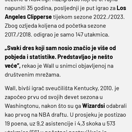
napuniti 35 godina, posljednji je put igrao za
Los
Angeles Clipperse
tijekom sezone 2022./2023.
Zbog ozljeda koljena od početka sezone
2017./2018. odigrao je samo 147 utakmica.
„Svaki dres koji sam nosio značio je više od
pobjeda i statistike. Predstavljao je nešto
veće”,
rekao je Wall u snimci objavljenoj na
društvenim mrežama.
Wall, bivši igrač sveučilišta Kentucky, 2010. je
započeo prvu od svojih devet sezona u
Washingtonu, nakon što su ga
Wizardsi
odabrali
kao prvog na NBA draftu. U prosjeku je postizao
19 poena, uz 9,2 asistencije i 4,3 skoka u 573
utakmice (561 u početnoj postavi) koje je