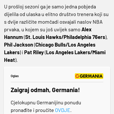
U prošloj sezoni ga je samo jedna pobjeda
dijelila od ulaska u elitno društvo trenera koji su
s dvije različite momčadi osvajali naslov NBA
prvaka, u kojem su još uvijek samo
Alex
Hannum
(
St. Louis Hawks/Philadelphia 76ers
),
Phil Jackson
(
Chicago Bulls/Los Angeles
Lakers
) i
Pat Riley
(
Los Angeles Lakers/Miami
Heat
).
Oglas
Zaigraj odmah, Germania!
Cjelokupnu Germanijinu ponudu
pronađite i proučite
OVDJE
.