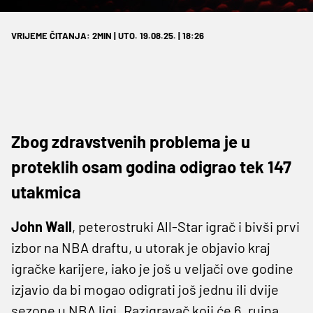
VRIJEME ČITANJA: 2MIN | UTO. 19.08.25. | 18:26
Zbog zdravstvenih problema je u
proteklih osam godina odigrao tek 147
utakmica
John Wall
, peterostruki All-Star igrač i bivši prvi
izbor na NBA draftu, u utorak je objavio kraj
igračke karijere, iako je još u veljači ove godine
izjavio da bi mogao odigrati još jednu ili dvije
sezone u NBA ligi. Razigravač koji će 6. rujna