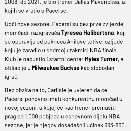
2008. do 2021. je bio trener Dallas Mavericksa, iz
kojih se vratio u Pacerse.
Uoči nove sezone, Pacersi su bez prve zvijezde
momčadi, razigravača
Tyresea Haliburtona
, koji
se oporavlja od puknuća Ahilove tetive, ozljede
koju je zaradio u sedmoj utakmici NBA finala.
Klub je napustio i startni centar
Myles Turner
, a
otišao je u
Milwaukee Buckse
kao slobodan
igrač.
Bez obzira na to, Carlisle je uvjeren da će
Pacersi ponovno imati konkurentnu momčad u
novoj sezoni, u kojoj će kao trener premašiti
prag od 1.000 pobjeda u osnovnom dijelu NBA
sezone, jer je njegov dosadašnji učinak 993-860.