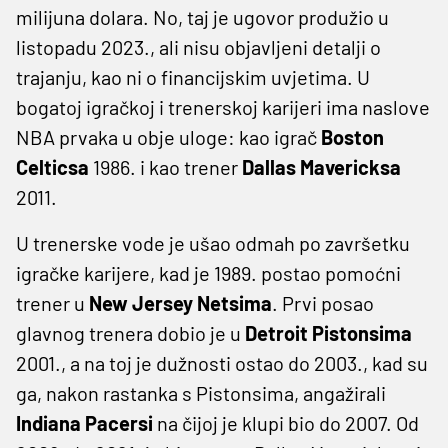
milijuna dolara. No, taj je ugovor produžio u
listopadu 2023., ali nisu objavljeni detalji o
trajanju, kao ni o financijskim uvjetima. U
bogatoj igračkoj i trenerskoj karijeri ima naslove
NBA prvaka u obje uloge: kao igrač
Boston
Celticsa
1986. i kao trener
Dallas Mavericksa
2011.
U trenerske vode je ušao odmah po završetku
igračke karijere, kad je 1989. postao pomoćni
trener u
New Jersey Netsima
. Prvi posao
glavnog trenera dobio je u
Detroit Pistonsima
2001., a na toj je dužnosti ostao do 2003., kad su
ga, nakon rastanka s Pistonsima, angažirali
Indiana Pacersi
na čijoj je klupi bio do 2007. Od