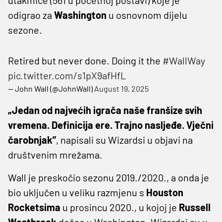
odigrao za
Washington
u osnovnom dijelu
sezone.
Retired but never done. Doing it the
#WallWay
pic.twitter.com/s1pX9afHfL
— John Wall (@JohnWall)
August 19, 2025
„Jedan od najvećih igrača naše franšize svih
vremena. Definicija ere. Trajno nasljeđe. Vječni
čarobnjak”
, napisali su Wizardsi u objavi na
društvenim mrežama.
Wall je preskočio sezonu 2019./2020., a onda je
bio uključen u veliku razmjenu s
Houston
Rocketsima
u prosincu 2020., u kojoj je
Russell
Westbrook
došao u Washington. Wizardsi su u