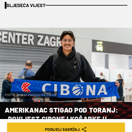
SLJEDEĆA VIJEST
PHOTO - Vedran Vlahović/KK CIbona
AMERIKANAC STIGAO POD TORANJ:
„POVIJEST CIBONE I KOŠARKE U
ZAGREBU U MENI BUDI DODATNU
PODIJELI SADRŽAJ