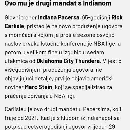
Ovo mu je drugi mandat s Indianom
Glavni trener
Indiana Pacersa
, 65-godišnji
Rick
Carlisle
, pristao je na novo produženje ugovora
s momčadi s kojom je prošle sezone osvojio
naslov prvaka Istočne konferencije NBA lige, a
potom u velikom finalu izgubio u sedam
utakmica od
Oklahoma City Thundera
. Vijest o
višegodišnjem produženju ugovora, ne
objavljujući detalje, prvi je objavio američki
novinar
Marc Stein
, koji se specijalizirao za
praćenje zbivanja u NBA ligi.
Carlisleu je ovo drugi mandat u Pacersima, koji
traje od 2021., kad je s klubom iz Indianapolisa
potpisao četverogodišnji ugovor vrijedan 29