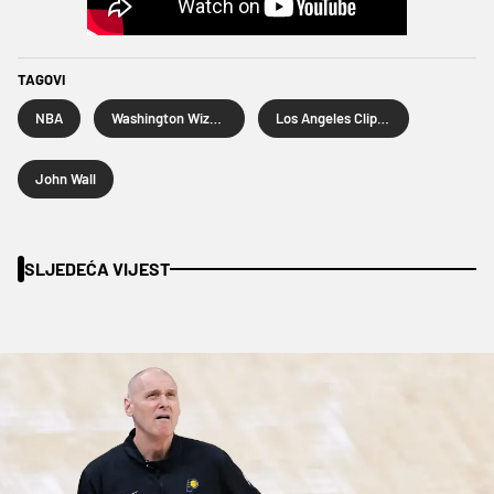
TAGOVI
NBA
Washington Wizards
Los Angeles Clippers
John Wall
SLJEDEĆA VIJEST