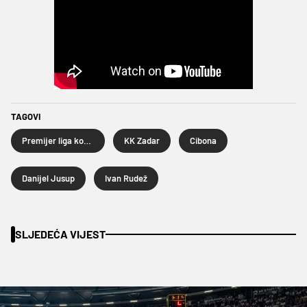
TAGOVI
Premijer liga košarkaša
KK Zadar
Cibona
Danijel Jusup
Ivan Rudež
SLJEDEĆA VIJEST