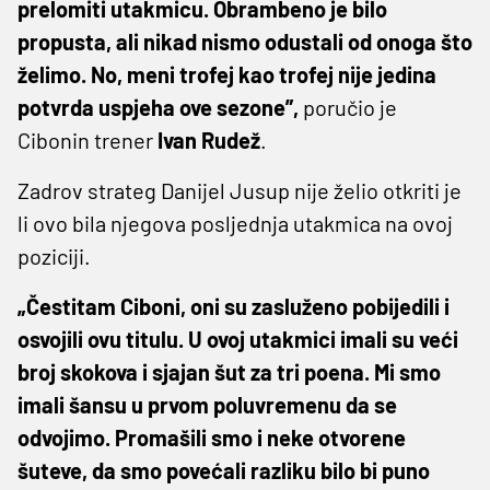
prelomiti utakmicu. Obrambeno je bilo
propusta, ali nikad nismo odustali od onoga što
želimo. No, meni trofej kao trofej nije jedina
potvrda uspjeha ove sezone”,
poručio je
Cibonin trener
Ivan
Rudež
.
Zadrov strateg Danijel Jusup nije želio otkriti je
li ovo bila njegova posljednja utakmica na ovoj
poziciji.
„Čestitam Ciboni, oni su zasluženo pobijedili i
osvojili ovu titulu. U ovoj utakmici imali su veći
broj skokova i sjajan šut za tri poena. Mi smo
imali šansu u prvom poluvremenu da se
odvojimo. Promašili smo i neke otvorene
šuteve, da smo povećali razliku bilo bi puno