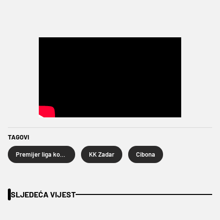
TAGOVI
Premijer liga košarkaša
KK Zadar
Cibona
SLJEDEĆA VIJEST