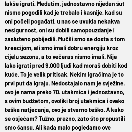
lakše igrati. Međutim, jednostavno nijedan šut
nismo pogodili kad je trebalo i kasnije, kad su
oni počeli pogađati, u nas se uvukla nekakva
nesigurnost, oni su dobili samopouzdanje i
zasluženo pobijedili. Mučili smo se dosta s tom
kreacijom, ali smo imali dobru energiju kroz
cijelu sezonu, a to večeras nismo imali. Nije
lako igrati pred 9.000 ljudi kad moraš dobiti kod
kuće. To je velik pritisak. Nekim igračima je to
prvi put da igraju. Nedostajalo nam je svježine,
ovo je nama preko 70. utakmica i jednostavno,
s ovim budžetom, ovoliki broj utakmica i ovako
teška natjecanja, ovo je stvarno teško. A kako
se osjećam? Tužno, prazno, zato što propustili
smo šansu. Ali kada malo pogledamo ove