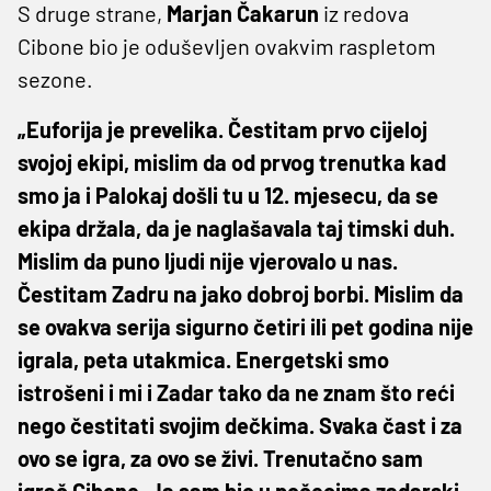
S druge strane,
Marjan
Čakarun
iz redova
Cibone bio je oduševljen ovakvim raspletom
sezone.
„Euforija je prevelika. Čestitam prvo cijeloj
svojoj ekipi, mislim da od prvog trenutka kad
smo ja i Palokaj došli tu u 12. mjesecu, da se
ekipa držala, da je naglašavala taj timski duh.
Mislim da puno ljudi nije vjerovalo u nas.
Čestitam Zadru na jako dobroj borbi. Mislim da
se ovakva serija sigurno četiri ili pet godina nije
igrala, peta utakmica. Energetski smo
istrošeni i mi i Zadar tako da ne znam što reći
nego čestitati svojim dečkima. Svaka čast i za
ovo se igra, za ovo se živi. Trenutačno sam
igrač Cibone. Ja sam bio u počecima zadarski