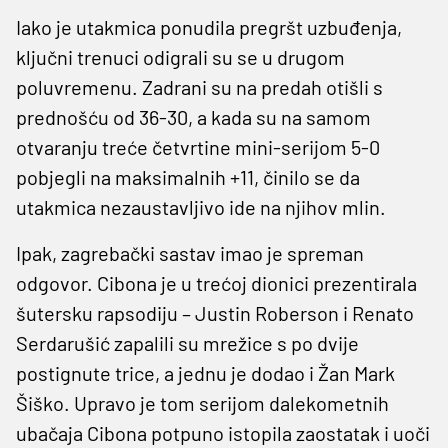
Iako je utakmica ponudila pregršt uzbuđenja,
ključni trenuci odigrali su se u drugom
poluvremenu. Zadrani su na predah otišli s
prednošću od 36-30, a kada su na samom
otvaranju treće četvrtine mini-serijom 5-0
pobjegli na maksimalnih +11, činilo se da
utakmica nezaustavljivo ide na njihov mlin.
Ipak, zagrebački sastav imao je spreman
odgovor. Cibona je u trećoj dionici prezentirala
šutersku rapsodiju – Justin Roberson i Renato
Serdarušić zapalili su mrežice s po dvije
postignute trice, a jednu je dodao i Žan Mark
Šiško. Upravo je tom serijom dalekometnih
ubačaja Cibona potpuno istopila zaostatak i uoči