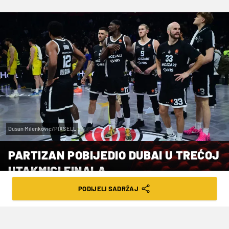
Dusan Milenkovic/PIXSELL
PARTIZAN POBIJEDIO DUBAI U TREĆOJ
UTAKMICI FINALA
PODIJELI SADRŽAJ
VRIJEME ČITANJA: 3MIN | SRI. 10.06.26. | 23:47