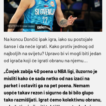
REUTERS/Eloisa Lopez
Na koncu Dončić ipak igra, iako su postojale
šanse i da neće igrati. Kako protiv jednog od
najboljih na svijetu? Upravo bi vi mogli biti jedan
od igrača koji će igrati obranu na njemu...
„Čovjek zabija 40 poena u NBA ligi, iluzorno je
misliti kako će sada netko od nas izaći na
parket i ostaviti ga na pet poena. Nemam
uopće takav rezon i sigurno da bi bilo glupo
tako razmišljati. Igrat ćemo kolektivnu obranu,