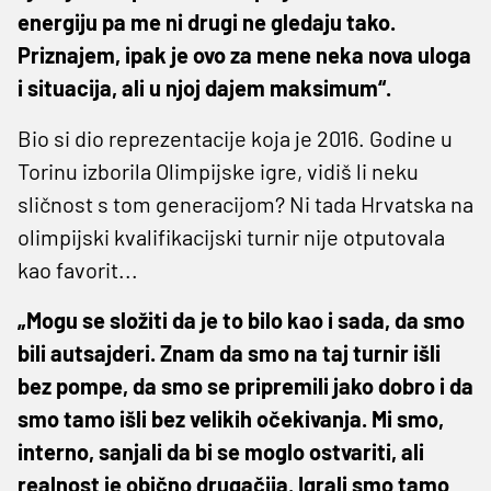
energiju pa me ni drugi ne gledaju tako.
Priznajem, ipak je ovo za mene neka nova uloga
i situacija, ali u njoj dajem maksimum“.
Bio si dio reprezentacije koja je 2016. Godine u
Torinu izborila Olimpijske igre, vidiš li neku
sličnost s tom generacijom? Ni tada Hrvatska na
olimpijski kvalifikacijski turnir nije otputovala
kao favorit...
„Mogu se složiti da je to bilo kao i sada, da smo
bili autsajderi. Znam da smo na taj turnir išli
bez pompe, da smo se pripremili jako dobro i da
smo tamo išli bez velikih očekivanja. Mi smo,
interno, sanjali da bi se moglo ostvariti, ali
realnost je obično drugačija. Igrali smo tamo