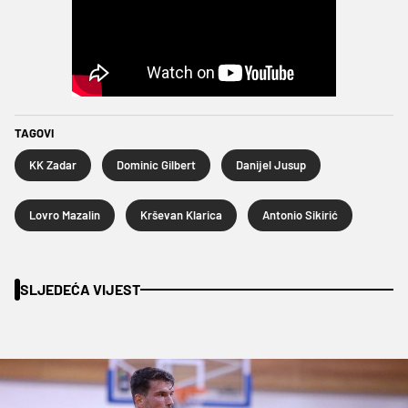
TAGOVI
KK Zadar
Dominic Gilbert
Danijel Jusup
Lovro Mazalin
Krševan Klarica
Antonio Sikirić
SLJEDEĆA VIJEST