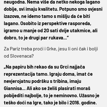
neugodna. Nema više da netko nekoga lagano
dobije, svi imaju kvalitetu. Potpuno smo svjesni
izazova, ne idemo tamo s mišlju da će biti
lagano. Osobito iz perspektive rasporeda,
igramo u manje od 20 sati dvije utakmice, ali
dobro, to je drugi par rukava...“
Za Pariz treba proći i Grke, jesu li oni čak i bolji
od Slovenaca?
„Na papiru bih rekao da su Grci najjača
reprezentacija tamo. Igraju doma, imat će
nevjerojatnu podršku s tribina, imaju
Giannisa... Ali ako se želiš plasirati moraš
pobijediti najbolje, to je neminovno. Užasno je
teško doći na Igre, tako je bilo i 2016. godine.