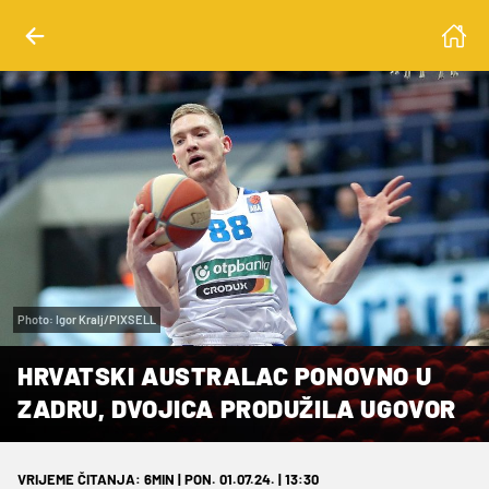
Photo: Igor Kralj/PIXSELL
HRVATSKI AUSTRALAC PONOVNO U
ZADRU, DVOJICA PRODUŽILA UGOVOR
VRIJEME ČITANJA: 6MIN | PON. 01.07.24. | 13:30