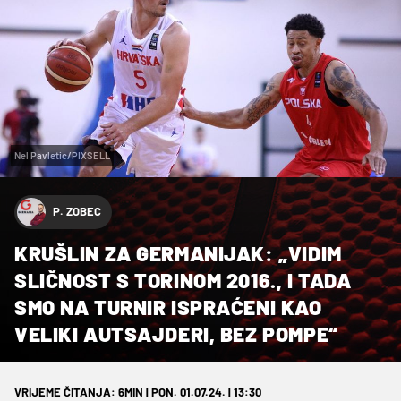
Nel Pavletic/PIXSELL
P. ZOBEC
KRUŠLIN ZA GERMANIJAK: „VIDIM
SLIČNOST S TORINOM 2016., I TADA
SMO NA TURNIR ISPRAĆENI KAO
VELIKI AUTSAJDERI, BEZ POMPE“
VRIJEME ČITANJA: 6MIN | PON. 01.07.24. | 13:30