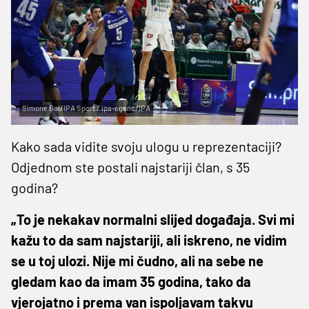
Simone Boi/IPA Sport / ipa-agenc/IPA
Kako sada vidite svoju ulogu u reprezentaciji?
Odjednom ste postali najstariji član, s 35
godina?
„To je nekakav normalni slijed događaja. Svi mi
kažu to da sam najstariji, ali iskreno, ne vidim
se u toj ulozi. Nije mi čudno, ali na sebe ne
gledam kao da imam 35 godina, tako da
vjerojatno i prema van ispoljavam takvu