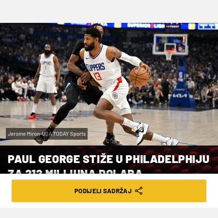
Jerome Miron-USA TODAY Sports
PAUL GEORGE STIŽE U PHILADELPHIJU
ZA 212 MILIJUNA DOLARA
PODIJELI SADRŽAJ
VRIJEME ČITANJA: 6MIN | PON. 01.07.24. | 13:30