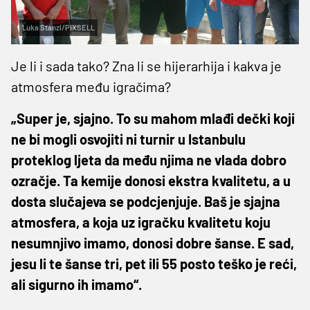
Luka Stanzl/PIXSELL
Je li i sada tako? Zna li se hijerarhija i kakva je
atmosfera među igračima?
„Super je, sjajno. To su mahom mlađi dečki koji
ne bi mogli osvojiti ni turnir u Istanbulu
proteklog ljeta da među njima ne vlada dobro
ozračje. Ta kemije donosi ekstra kvalitetu, a u
dosta slučajeva se podcjenjuje. Baš je sjajna
atmosfera, a koja uz igračku kvalitetu koju
nesumnjivo imamo, donosi dobre šanse. E sad,
jesu li te šanse tri, pet ili 55 posto teško je reći,
ali sigurno ih imamo“.