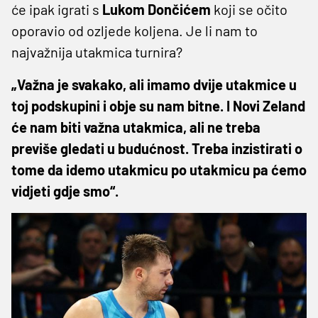
će ipak igrati s
Lukom Dončićem
koji se očito
oporavio od ozljede koljena. Je li nam to
najvažnija utakmica turnira?
„Važna je svakako, ali imamo dvije utakmice u
toj podskupini i obje su nam bitne. I Novi Zeland
će nam biti važna utakmica, ali ne treba
previše gledati u budućnost. Treba inzistirati o
tome da idemo utakmicu po utakmicu pa ćemo
vidjeti gdje smo“.