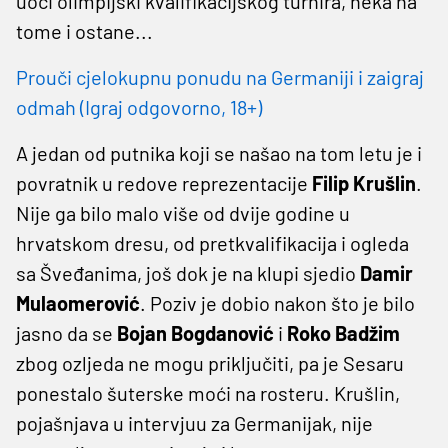
uoči olimpijski kvalifikacijskog turnira, neka na
tome i ostane...
Prouči cjelokupnu ponudu na Germaniji i zaigraj
odmah (Igraj odgovorno, 18+)
A jedan od putnika koji se našao na tom letu je i
povratnik u redove reprezentacije
Filip Krušlin
.
Nije ga bilo malo više od dvije godine u
hrvatskom dresu, od pretkvalifikacija i ogleda
sa Šveđanima, još dok je na klupi sjedio
Damir
Mulaomerović
. Poziv je dobio nakon što je bilo
jasno da se
Bojan
Bogdanović
i
Roko Badžim
zbog ozljeda ne mogu priključiti, pa je Sesaru
ponestalo šuterske moći na rosteru. Krušlin,
pojašnjava u intervjuu za Germanijak, nije