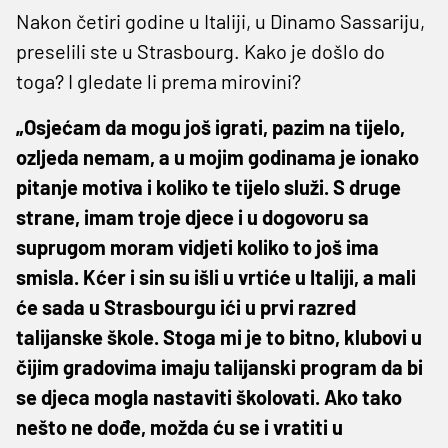
Nakon četiri godine u Italiji, u Dinamo Sassariju,
preselili ste u Strasbourg. Kako je došlo do
toga? I gledate li prema mirovini?
„Osjećam da mogu još igrati, pazim na tijelo,
ozljeda nemam, a u mojim godinama je ionako
pitanje motiva i koliko te tijelo služi. S druge
strane, imam troje djece i u dogovoru sa
suprugom moram vidjeti koliko to još ima
smisla. Kćer i sin su išli u vrtiće u Italiji, a mali
će sada u Strasbourgu ići u prvi razred
talijanske škole. Stoga mi je to bitno, klubovi u
čijim gradovima imaju talijanski program da bi
se djeca mogla nastaviti školovati. Ako tako
nešto ne dođe, možda ću se i vratiti u