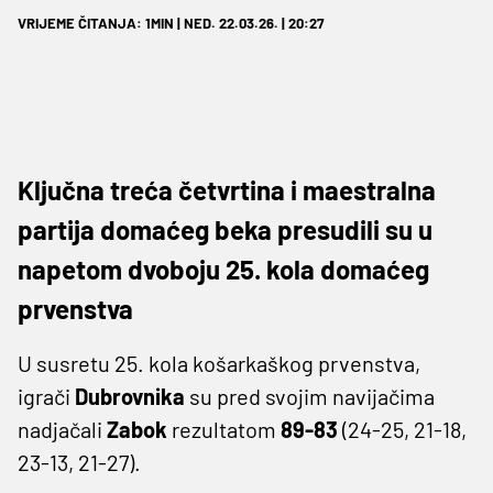
VRIJEME ČITANJA: 1MIN | NED. 22.03.26. | 20:27
Ključna treća četvrtina i maestralna
partija domaćeg beka presudili su u
napetom dvoboju 25. kola domaćeg
prvenstva
U susretu 25. kola košarkaškog prvenstva,
igrači
Dubrovnika
su pred svojim navijačima
nadjačali
Zabok
rezultatom
89-83
(24-25, 21-18,
23-13, 21-27).