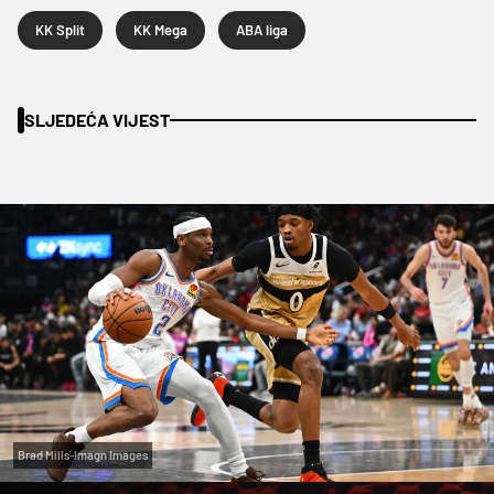
KK Split
KK Mega
ABA liga
SLJEDEĆA VIJEST
Brad Mills-Imagn Images