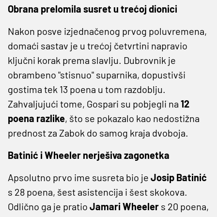
Obrana prelomila susret u trećoj dionici
Nakon posve izjednačenog prvog poluvremena,
domaći sastav je u trećoj četvrtini napravio
ključni korak prema slavlju. Dubrovnik je
obrambeno "stisnuo" suparnika, dopustivši
gostima tek 13 poena u tom razdoblju.
Zahvaljujući tome, Gospari su pobjegli na
12
poena razlike
, što se pokazalo kao nedostižna
prednost za Zabok do samog kraja dvoboja.
Batinić i Wheeler nerješiva zagonetka
Apsolutno prvo ime susreta bio je
Josip Batinić
s 28 poena, šest asistencija i šest skokova.
Odlično ga je pratio
Jamari Wheeler
s 20 poena,