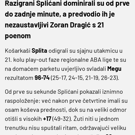
Razigrani Splićani dominirali su od prve
do zadnje minute, a predvodio ih je
nezaustavljivi Zoran Dragić s 21
poenom
Košarkaši
Splita
odigrali su sjajnu utakmicu u
21. kolu play-out faze regionalne ABA lige te su
na domaćem parketu uvjerljivo svladali
Megu
rezultatom
96-74
(25-17, 24-15, 21-19, 26-23).
Od prve su sekunde Splićani pokazali iznimno
raspoloženje; već nakon prve četvrtine imali su
osam koševa prednosti, dok su na veliki odmor
otišli s visokih
+17
(49-32). Žuti niti u jednom
trenutku nisu spuštali ritam, održavajući veliku