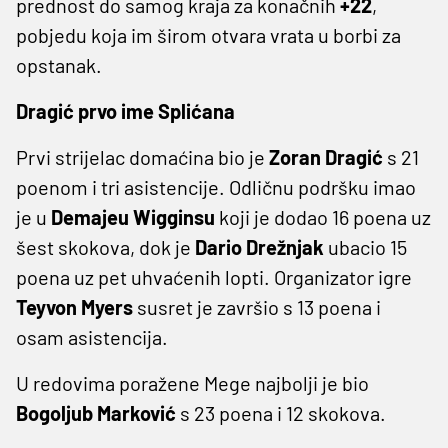
prednost do samog kraja za konačnih
+22
,
pobjedu koja im širom otvara vrata u borbi za
opstanak.
Dragić prvo ime Splićana
Prvi strijelac domaćina bio je
Zoran Dragić
s 21
poenom i tri asistencije. Odličnu podršku imao
je u
Demajeu Wigginsu
koji je dodao 16 poena uz
šest skokova, dok je
Dario Drežnjak
ubacio 15
poena uz pet uhvaćenih lopti. Organizator igre
Teyvon Myers
susret je završio s 13 poena i
osam asistencija.
U redovima poražene Mege najbolji je bio
Bogoljub Marković
s 23 poena i 12 skokova.