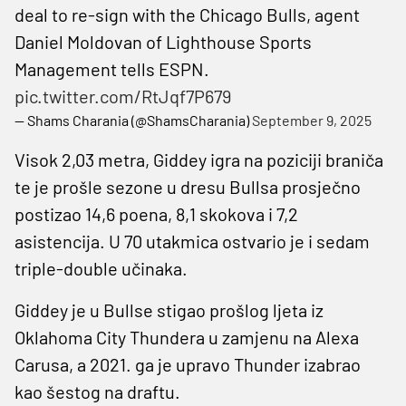
deal to re-sign with the Chicago Bulls, agent
Daniel Moldovan of Lighthouse Sports
Management tells ESPN.
pic.twitter.com/RtJqf7P679
— Shams Charania (@ShamsCharania)
September 9, 2025
Visok 2,03 metra, Giddey igra na poziciji braniča
te je prošle sezone u dresu Bullsa prosječno
postizao 14,6 poena, 8,1 skokova i 7,2
asistencija. U 70 utakmica ostvario je i sedam
triple-double učinaka.
Giddey je u Bullse stigao prošlog ljeta iz
Oklahoma City Thundera u zamjenu na Alexa
Carusa, a 2021. ga je upravo Thunder izabrao
kao šestog na draftu.