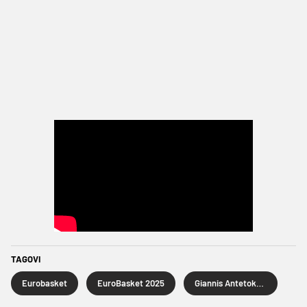
TAGOVI
Eurobasket
EuroBasket 2025
Giannis Antetokounmpo