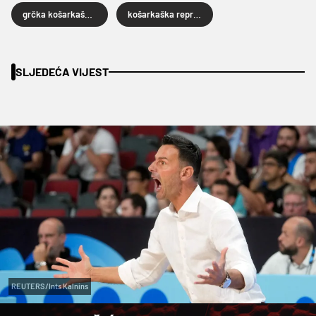
grčka košarkaška reprezentacija
košarkaška reprezentacije Litve
SLJEDEĆA VIJEST
REUTERS/Ints Kalnins