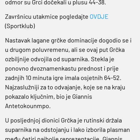
odmor su Grci dočekali u plusu 44-38.
Završnicu utakmice pogledajte
OVDJE
(Sportklub)
Nastavak lagane grčke dominacije dogodio se i
u drugom poluvremenu, ali se ovaj put Grčka
ozbiljnije odvojila od suparnika. Stekla je
ponovno dvoznamenkastu prednost i prije
zadnjih 10 minuta igre imala osjetnih 64-52.
Najzaslužniji za to odvajanje, koje se na kraju
pokazalo ključnim, bio je Giannis
Antetokounmpo.
U posljednjoj dionici Grčka je rutinski držala
suparnika na odstojanju i lako izborila plasman
među četiri najbolje reprezentacije. Giannis