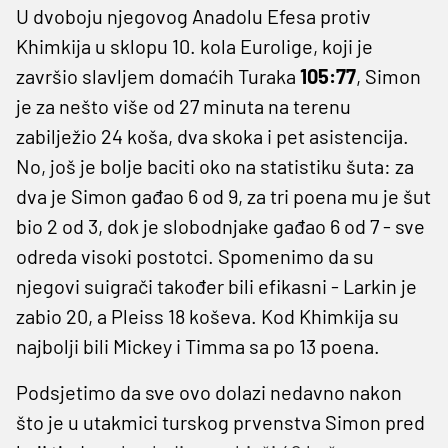
U dvoboju njegovog Anadolu Efesa protiv
Khimkija u sklopu 10. kola Eurolige, koji je
završio slavljem domaćih Turaka
105:77
, Simon
je za nešto više od 27 minuta na terenu
zabilježio 24 koša, dva skoka i pet asistencija.
No, još je bolje baciti oko na statistiku šuta: za
dva je Simon gađao 6 od 9, za tri poena mu je šut
bio 2 od 3, dok je slobodnjake gađao 6 od 7 - sve
odreda visoki postotci. Spomenimo da su
njegovi suigrači također bili efikasni - Larkin je
zabio 20, a Pleiss 18 koševa. Kod Khimkija su
najbolji bili Mickey i Timma sa po 13 poena.
Podsjetimo da sve ovo dolazi nedavno nakon
što je u utakmici turskog prvenstva Simon pred