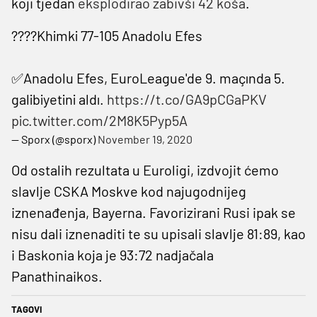
koji tjedan
eksplodirao zabivši 42 koša
.
????Khimki 77-105 Anadolu Efes
✅Anadolu Efes, EuroLeague'de 9. maçında 5.
galibiyetini aldı.
https://t.co/GA9pCGaPKV
pic.twitter.com/2M8K5Pyp5A
— Sporx (@sporx)
November 19, 2020
Od ostalih rezultata u Euroligi, izdvojit ćemo
slavlje CSKA Moskve kod najugodnijeg
iznenađenja, Bayerna. Favorizirani Rusi ipak se
nisu dali iznenaditi te su upisali slavlje 81:89, kao
i Baskonia koja je 93:72 nadjačala
Panathinaikos.
TAGOVI