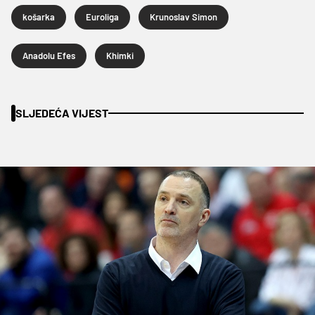
košarka
Euroliga
Krunoslav Simon
Anadolu Efes
Khimki
SLJEDEĆA VIJEST