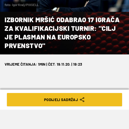
foto: Igor Kralj/PIXSELL
IZBORNIK MRŠIĆ ODABRAO 17 IGRAČA
ZA KVALIFIKACIJSKI TURNIR: "CILJ
JE PLASMAN NA EUROPSKO
PRVENSTVO"
VRIJEME ČITANJA: 1MIN | ČET. 19.11.20. | 19:23
PODIJELI SADRŽAJ
Optimističan je.
Izbornik košarkaške reprezentacije Veljko Mršić