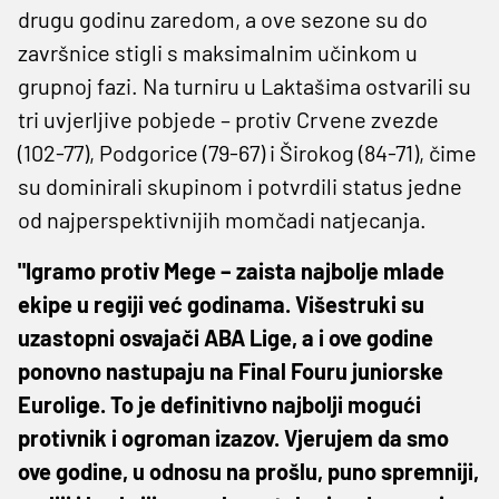
drugu godinu zaredom, a ove sezone su do
završnice stigli s maksimalnim učinkom u
grupnoj fazi. Na turniru u Laktašima ostvarili su
tri uvjerljive pobjede – protiv Crvene zvezde
(102-77), Podgorice (79-67) i Širokog (84-71), čime
su dominirali skupinom i potvrdili status jedne
od najperspektivnijih momčadi natjecanja.
"Igramo protiv Mege – zaista najbolje mlade
ekipe u regiji već godinama. Višestruki su
uzastopni osvajači ABA Lige, a i ove godine
ponovno nastupaju na Final Fouru juniorske
Eurolige. To je definitivno najbolji mogući
protivnik i ogroman izazov. Vjerujem da smo
ove godine, u odnosu na prošlu, puno spremniji,