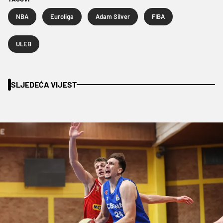
NBA
Euroliga
Adam Silver
FIBA
ULEB
SLJEDEĆA VIJEST