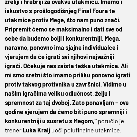
zreliji i hrabriji za ovakvu utakmicu. Imamo i
iskustvo s prošlogodišnjeg Final Foura te
utakmice protiv Mege, što nam puno znači.
Pripremit ćemo se maksimalno i dati sve od
sebe da budemo bolji i konkurentniji. Mega,
naravno, ponovno ima sjajne individualce i
vjerujem da će igrati svi njihovi najvažniji
igrači. Očekuje nas zaista teška utakmica. Ali
mi smo sretni što imamo priliku ponovno igrati
protiv takvog protivnika u završnici. Vidimo u
našim igračima veliku odlučnost, želju i
spremnost za taj dvoboj. Zato ponavljam – ove
godine vjerujem da ćemo biti puno spremniji i
konkurentniji u susretu s Megom,“
poručio je
trener
Luka Kralj
uoči polufinalne utakmice.