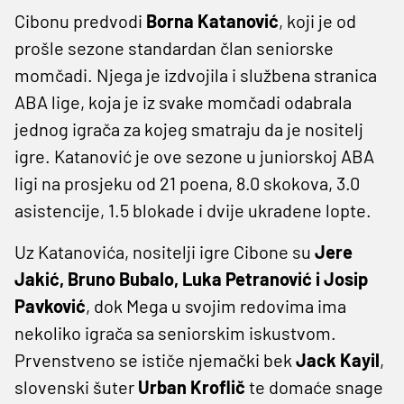
Cibonu predvodi
Borna Katanović
, koji je od
prošle sezone standardan član seniorske
momčadi. Njega je izdvojila i službena stranica
ABA lige, koja je iz svake momčadi odabrala
jednog igrača za kojeg smatraju da je nositelj
igre. Katanović je ove sezone u juniorskoj ABA
ligi na prosjeku od 21 poena, 8.0 skokova, 3.0
asistencije, 1.5 blokade i dvije ukradene lopte.
Uz Katanovića, nositelji igre Cibone su
Jere
Jakić, Bruno Bubalo, Luka Petranović i Josip
Pavković
, dok Mega u svojim redovima ima
nekoliko igrača sa seniorskim iskustvom.
Prvenstveno se ističe njemački bek
Jack Kayil
,
slovenski šuter
Urban Kroflič
te domaće snage