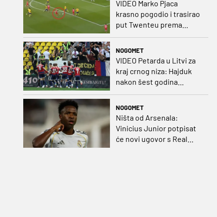
VIDEO Marko Pjaca
krasno pogodio i trasirao
put Twenteu prema
važnoj pobjedi
NOGOMET
VIDEO Petarda u Litvi za
kraj crnog niza: Hajduk
nakon šest godina
pobijedio na europskom
gostovanju
NOGOMET
Ništa od Arsenala:
Vinicius Junior potpisat
će novi ugovor s Real
Madridom