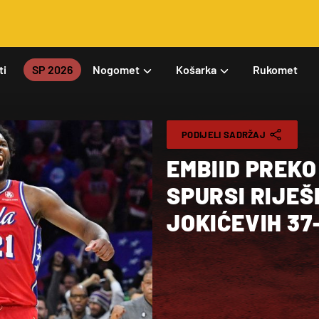
ti
SP 2026
Nogomet
Košarka
Rukomet
PODIJELI SADRŽAJ
EMBIID PREKO
SPURSI RIJEŠ
JOKIĆEVIH 37-