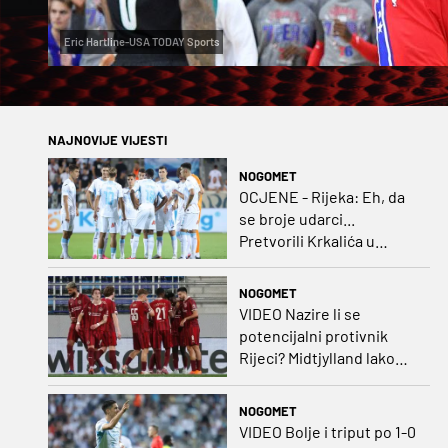
Eric Hartline-USA TODAY Sports
NAJNOVIJE VIJESTI
NOGOMET
OCJENE - Rijeka: Eh, da
se broje udarci...
Pretvorili Krkalića u
junaka, a izlet na uzvrat u
ozbiljan posao!
NOGOMET
VIDEO Nazire li se
potencijalni protivnik
Rijeci? Midtjylland lako
protiv Iraca za slavlje u
prvoj utakmici
NOGOMET
VIDEO Bolje i triput po 1-0