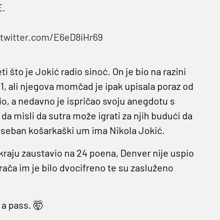
E.
.twitter.com/E6eD8iHr69
ti što je Jokić radio sinoć. On je bio na razini
11, ali njegova momčad je ipak upisala poraz od
io, a nedavno je ispričao svoju anegdotu s
a misli da sutra može igrati za njih budući da
Poseban košarkaški um ima Nikola Jokić.
kraju zaustavio na 24 poena, Denver nije uspio
igrača im je bilo dvocifreno te su zasluženo
 pass. 🤯