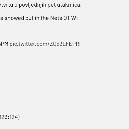
etvrtu u posljednjih pet utakmica.
ie showed out in the Nets OT W:
 3PM
pic.twitter.com/ZOd3LFEPRi
123:124)