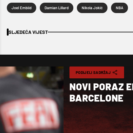
Joel Embiid
Damian Lillard
Nikola Jokić
NBA
SLJEDEĆA VIJEST
PODIJELI SADRŽAJ
NOVI PORAZ E
BARCELONE