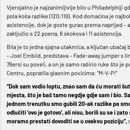
Vjerojatno je najzanimljivije bilo u Philadelphiji g
pola koša razlike (120:119). Kod domaćina je najbol
asistencije, dok je goste gurao prema naprijed – a 
zaključio s 22 poena, 6 skokova i 11 asistencija.
Bila je to jedna sjajna utakmica, a ključan ubačaj b
– Joel Embiid, predstava – Fade-away jumper s lin
76ersi su poveli, a on je samo raširio ruke što je pu
Centru, popratila glasnim povicima: “M-V-P!”
“Dok sam vodio loptu, znao sam da ću morati šu
mjesta, što je baš tamo negdje gdje sam i bio. S
jednom trenutku smo gubili 20-ak razlike pa smo 
odlučiti ‘ovo je gotovo’, ali nisu, borili su se i za
moramo prestati dovoditi se u ovakvu poziciju”,
r