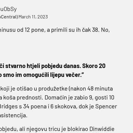
znuObSy
Central)
March 11, 2023
inusu od 12 pone, a primili su ih čak 38. No,
či stvarno htjeli pobjedu danas. Skoro 20
to smo im omogućili lijepu večer.”
koji je otišao u produžetke (nakon 48 minuta
ola koša prednosti. Domaćin je zabio 9, gosti 10
 Bridges s 34 poena i 6 skokova, dok je Spencer
asistencija.
bjedu, ali njegovu tricu je blokirao Dinwiddie