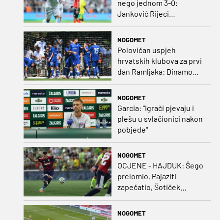
nego jednom 3-0:
Janković Rijeci
projektilom donio slavlje
protiv inferiornijeg
NOGOMET
protivnika
Polovičan uspjeh
hrvatskih klubova za prvi
dan Ramljaka: Dinamo
poražen od Juventusa,
Hajduk bolji od Bologne
NOGOMET
Garcia: "Igrači pjevaju i
plešu u svlačionici nakon
pobjede"
NOGOMET
OCJENE - HAJDUK: Šego
prelomio, Pajaziti
zapečatio, Šotiček
oduševio u predstavi
splitskih 'odlikaša'
NOGOMET