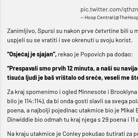
pic.twitter.com/qth
— Hoop Central (@TheHoop
Zanimljivo, Spursi su nakon prve četvrtine bili u m
uspjeli su se vratiti i sve okrenuti u svoju korist.
“Osjećaj je sjajan”,
rekao je Popovich pa dodao:
“Prespavali smo prvih 12 minuta, a naši su navija
tisuća ljudi je baš vrištalo od sreće, veseli me š
Za kraj spomenimo i ogled Minnesote i Brooklyna 
bilo je 114:114), da bi onda gosti slavli sa svega p
poena, a najbolji pojedinac utakmice bio je Mikal
Dinwiddie bio odmah tu kraj njega s 29 poena i 11 
Na kraju utakmice je Conley pokušao šutirati za po