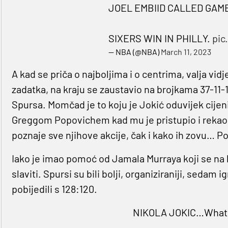
JOEL EMBIID CALLED GAM
SIXERS WIN IN PHILLY.
pic
— NBA (@NBA)
March 11, 2023
A kad se priča o najboljima i o centrima, valja vidje
zadatka, na kraju se zaustavio na brojkama 37-11-
Spursa. Momčad je to koju je Jokić oduvijek cijen
Greggom Popovichem kad mu je pristupio i rekao d
poznaje sve njihove akcije, čak i kako ih zovu… 
Iako je imao pomoć od Jamala Murraya koji se na 
slaviti. Spursi su bili bolji, organiziraniji, sedam 
pobijedili s 128:120.
NIKOLA JOKIC…What a