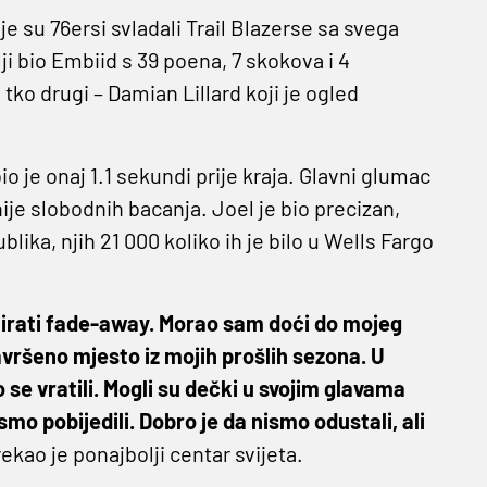
dje su 76ersi svladali Trail Blazerse sa svega
ji bio Embiid s 39 poena, 7 skokova i 4
tko drugi – Damian Lillard koji je ogled
io je onaj 1.1 sekundi prije kraja. Glavni glumac
ije slobodnih bacanja. Joel je bio precizan,
blika, njih 21 000 koliko ih je bilo u Wells Fargo
tirati fade-away. Morao sam doći do mojeg
avršeno mjesto iz mojih prošlih sezona. U
se vratili. Mogli su dečki u svojim glavama
to smo pobijedili. Dobro je da nismo odustali, ali
ekao je ponajbolji centar svijeta.