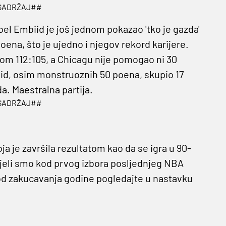
SADRŽAJ##
Joel Embiid je još jednom pokazao 'tko je gazda'
oena, što je ujedno i njegov rekord karijere.
om 112:105, a Chicagu nije pomogao ni 30
id, osim monstruoznih 50 poena, skupio 17
da. Maestralna partija.
SADRŽAJ##
 je završila rezultatom kao da se igra u 90-
djeli smo kod prvog izbora posljednjeg NBA
od zakucavanja godine pogledajte u nastavku