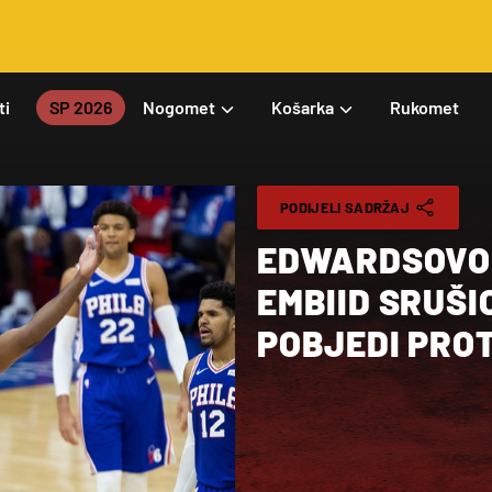
ti
SP 2026
Nogomet
Košarka
Rukomet
PODIJELI SADRŽAJ
EDWARDSOVO 
EMBIID SRUŠI
POBJEDI PROT