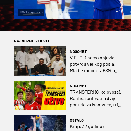
USA Today sports
NAJNOVIJE VIJESTI
NOGOMET
VIDEO Dinamo objavio
potvrdu velikog posla:
Mladi Francuz iz PSG-a
zadužio dres Plavih!
NOGOMET
TRANSFERI (8. kolovoza):
Benfica prihvatila dvije
ponude za Ivanovića, tri
kluba u borbi za potpis
Šutala
OSTALO
Kraj s 32 godine: