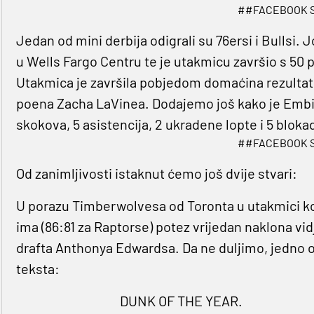
##FACEBOOK 
Jedan od mini derbija odigrali su 76ersi i Bullsi. 
u Wells Fargo Centru te je utakmicu završio s 50 p
Utakmica je završila pobjedom domaćina rezultat
poena Zacha LaVinea. Dodajemo još kako je Embi
skokova, 5 asistencija, 2 ukradene lopte i 5 bloka
##FACEBOOK 
Od zanimljivosti istaknut ćemo još dvije stvari:
U porazu Timberwolvesa od Toronta u utakmici koja
ima (86:81 za Raptorse) potez vrijedan naklona vi
drafta Anthonya Edwardsa. Da ne duljimo, jedno 
teksta:
DUNK OF THE YEAR.