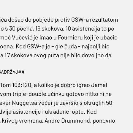
ića došao do pobjede protiv GSW-a rezultatom
o s 30 poena, 16 skokova, 10 asistencija te po
ć Vučević je imao u Fournieru koji je ubacio
oena. Kod GSW-a je - gle čuda - najbolji bio
a i 7 skokova ovog puta nije bilo dovoljno da
.
SADRŽAJ##
tom 103:120, a koliko je dobro igrao Jamal
ovom triple-double učinku gotovo nitko ni ne
maker Nuggetsa večer je završio s okruglih 50
vije asistencije i ukradene lopte. Kod
ar iz krivog vremena, Andre Drummond, ponovno