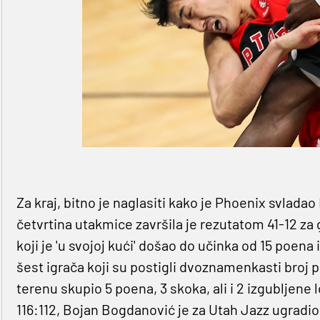
Za kraj, bitno je naglasiti kako je Phoenix svlada
četvrtina utakmice završila je rezutatom 41-12 za 
koji je 'u svojoj kući' došao do učinka od 15 poena 
šest igrača koji su postigli dvoznamenkasti broj p
terenu skupio 5 poena, 3 skoka, ali i 2 izgubljene
116:112, Bojan Bogdanović je za Utah Jazz ugradio 