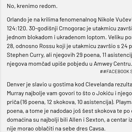
No, krenimo redom.
Orlando je na krilima fenomenalnog Nikole Vučev
124:120. 30-godišnji Crnogorac je utakmicu završi
jednom blokadom i ukradenom loptom. Veliku pomo
28, odnosno Rossu koji je utakmicu završio s 24 p
Stephen Curry, ali njegovih 29 poena, 11 asistencij
njegova momčad upiše pobjedu u Amwey Centru
##FACEBOOK 
Denver je slavio u gostima kod Clevelanda rezulta
Murray najbolje vam govori to što o Jokiću i njeg
priča (16 poena, 12 skokova, 10 asistencija). Play
poena, a tome je nadodao još šest skokova te po d
domaćina su najbolji bili Allen i Sexton, a cent
nije morao oblačiti na sebe dres Cavsa.