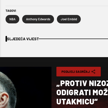
TAGOVI
NBA
Anthony Edwards
Joel Embiid
SLJEDEĆA VIJEST
PODIJELI SADRŽAJ
„PROTIV NIZ
ODIGRATI MO
UTAKMICU“