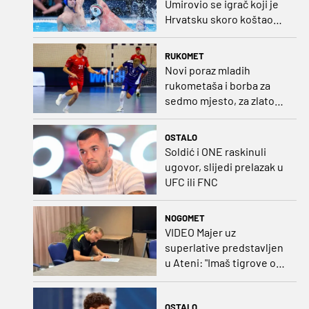
Umirovio se igrač koji je
Hrvatsku skoro koštao
svjetskog zlata
RUKOMET
Novi poraz mladih
rukometaša i borba za
sedmo mjesto, za zlato
se bore Slovenci i
Nijemci
OSTALO
Soldić i ONE raskinuli
ugovor, slijedi prelazak u
UFC ili FNC
NOGOMET
VIDEO Majer uz
superlative predstavljen
u Ateni: "Imaš tigrove oči,
vrlo si inteligentan"
OSTALO