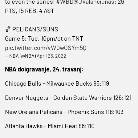
to even the series!
#WBD
@JValanciunas
: 26
PTS, 15 REB, 4 AST
🏀 PELICANS/SUNS
Game 5: Tue. 10pm/et on TNT
pic.twitter.com/vW0wQSYm5Q
— NBA (@NBA)
April 25, 2022
NBA doigravanje, 24. travanj:
Chicago Bulls - Milwaukee Bucks 95:119
Denver Nuggets - Golden State Warriors 126:121
New Orelans Pelicans - Phoenix Suns 118:103
Atlanta Hawks - Miami Heat 86:110