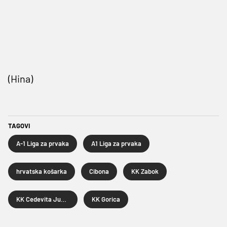
(Hina)
TAGOVI
A-1 Liga za prvaka
A1 Liga za prvaka
hrvatska košarka
Cibona
KK Zabok
KK Cedevita Junior
KK Gorica