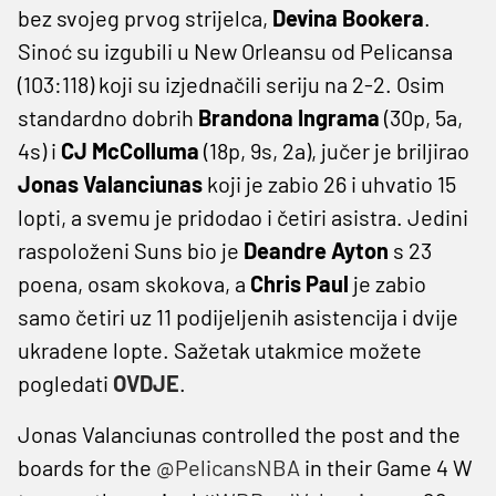
bez svojeg prvog strijelca,
Devina Bookera
.
Sinoć su izgubili u New Orleansu od Pelicansa
(103:118) koji su izjednačili seriju na 2-2. Osim
standardno dobrih
Brandona Ingrama
(30p, 5a,
4s) i
CJ McColluma
(18p, 9s, 2a), jučer je briljirao
Jonas Valanciunas
koji je zabio 26 i uhvatio 15
lopti, a svemu je pridodao i četiri asistra. Jedini
raspoloženi Suns bio je
Deandre Ayton
s 23
poena, osam skokova, a
Chris Paul
je zabio
samo četiri uz 11 podijeljenih asistencija i dvije
ukradene lopte. Sažetak utakmice možete
pogledati
OVDJE
.
Jonas Valanciunas controlled the post and the
boards for the
@PelicansNBA
in their Game 4 W