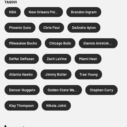
TAGOVI
NBA
New Orleans Pelicans
Brandon Ingram
Phoenix Suns
Chris Paul
DeAndre Ayton
Milwaukee Bucks
Chicago Bulls
Giannis Antetokounmpo
DeMar DeRozan
Zach LaVine
Miami Heat
Atlanta Hawks
Jimmy Butler
Trae Young
Denver Nuggets
Golden State Warriors
Stephen Curry
Klay Thompson
Nikola Jokić