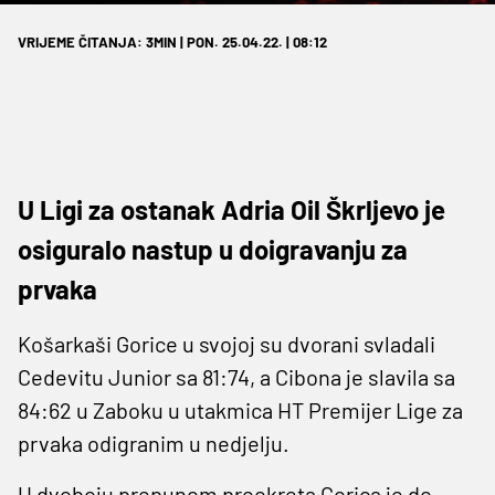
VRIJEME ČITANJA: 3MIN | PON. 25.04.22. | 08:12
U Ligi za ostanak Adria Oil Škrljevo je
osiguralo nastup u doigravanju za
prvaka
Košarkaši Gorice u svojoj su dvorani svladali
Cedevitu Junior sa 81:74, a Cibona je slavila sa
84:62 u Zaboku u utakmica HT Premijer Lige za
prvaka odigranim u nedjelju.
U dvoboju prepunom preokreta Gorica je do