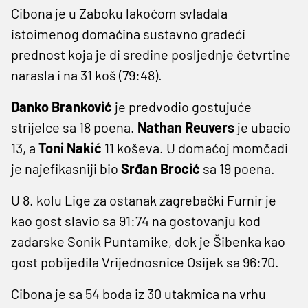
Cibona je u Zaboku lakoćom svladala
istoimenog domaćina sustavno gradeći
prednost koja je di sredine posljednje četvrtine
narasla i na 31 koš (79:48).
Danko Branković
je predvodio gostujuće
strijelce sa 18 poena.
Nathan Reuvers
je ubacio
13, a
Toni Nakić
11 koševa. U domaćoj momčadi
je najefikasniji bio
Srđan Brocić
sa 19 poena.
U 8. kolu Lige za ostanak zagrebački Furnir je
kao gost slavio sa 91:74 na gostovanju kod
zadarske Sonik Puntamike, dok je Šibenka kao
gost pobijedila Vrijednosnice Osijek sa 96:70.
Cibona je sa 54 boda iz 30 utakmica na vrhu