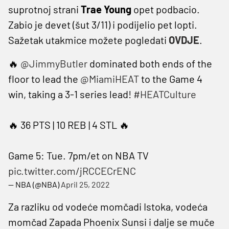
suprotnoj strani
Trae Young
opet podbacio.
Zabio je devet (šut 3/11) i podijelio pet lopti.
Sažetak utakmice možete pogledati
OVDJE
.
🔥
@JimmyButler
dominated both ends of the
floor to lead the
@MiamiHEAT
to the Game 4
win, taking a 3-1 series lead!
#HEATCulture
🔥 36 PTS | 10 REB | 4 STL 🔥
Game 5: Tue. 7pm/et on NBA TV
pic.twitter.com/jRCCECrENC
— NBA (@NBA)
April 25, 2022
Za razliku od vodeće momčadi Istoka, vodeća
momčad Zapada Phoenix Sunsi i dalje se muče