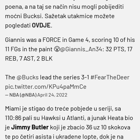
poena, a na taj se način nisu mogli pobijediti
moćni Bucksi. Sažetak utakmice možete
pogledati
OVDJE
.
Giannis was a FORCE in Game 4, scoring 10 of his
11 FGs in the paint 😤
@Giannis_An34
: 32 PTS, 17
REB, 7 AST, 2 BLK
The
@Bucks
lead the series 3-1
#FearTheDeer
pic.twitter.com/KPu4paMmCe
— NBA (@NBA)
April 24, 2022
Miami je stigao do treće pobjede u seriji, sa
110:86 pali su Hawksi u Atlanti, a junak Heata bio
je
Jimmy Butler
koji je zbacio 36 uz 10 skokova
te po četiri asista i ukradene lopte, dok je na