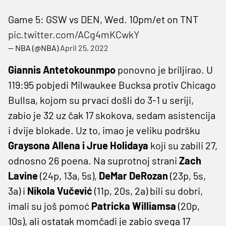
Game 5: GSW vs DEN, Wed. 10pm/et on TNT
pic.twitter.com/ACg4mKCwkY
— NBA (@NBA)
April 25, 2022
Giannis Antetokounmpo
ponovno je briljirao. U
119:95 pobjedi Milwaukee Bucksa protiv Chicago
Bullsa, kojom su prvaci došli do 3-1 u seriji,
zabio je 32 uz čak 17 skokova, sedam asistencija
i dvije blokade. Uz to, imao je veliku podršku
Graysona Allena i Jrue Holidaya
koji su zabili 27,
odnosno 26 poena. Na suprotnoj strani
Zach
Lavine
(24p, 13a, 5s),
DeMar DeRozan
(23p, 5s,
3a) i
Nikola Vučević
(11p, 20s, 2a) bili su dobri,
imali su još pomoć
Patricka Williamsa
(20p,
10s), ali ostatak momčadi je zabio svega 17