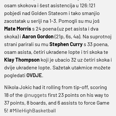
osam skokova i šest asistencija u 126:121
pobjedi nad Golden Stateom i tako smanjio
zaostatak u seriji na 1-3. Pomogli su mu još
Mate Morris
s 24 poena (uz pet asista i dva
skoka) i
Aaron Gordon
(21p, 6s, 4a). Na suprotnoj
strani parirali su mu
Stephen Curry
s 33 poena,
osam asista, četiri ukradene lopte i tri skoka te
Klay Thompson
koji je ubacio 32 uz četiri skoka i
dvije ukradene lopte. Sažetak utakmice možete
pogledati
OVDJE
.
Nikola Jokic had it rolling from tip-off, scoring
18 of the
@nuggets
first 23 points on his way to
37 points, 8 boards, and 6 assists to force Game
5!
#MileHighBasketball