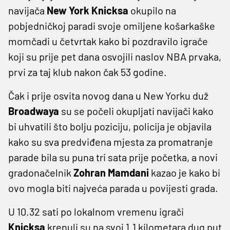
navijača
New York Knicksa
okupilo na
pobjedničkoj paradi svoje omiljene košarkaške
momčadi u četvrtak kako bi pozdravilo igrače
koji su prije pet dana osvojili naslov NBA prvaka,
prvi za taj klub nakon čak 53 godine.
Čak i prije osvita novog dana u New Yorku duž
Broadwaya
su se počeli okupljati navijači kako
bi uhvatili što bolju poziciju, policija je objavila
kako su sva predviđena mjesta za promatranje
parade bila su puna tri sata prije početka, a novi
gradonačelnik
Zohran Mamdani
kazao je kako bi
ovo mogla biti najveća parada u povijesti grada.
U 10.32 sati po lokalnom vremenu igrači
Knicksa
krenuli su na svoj 1.1 kilometara dug put