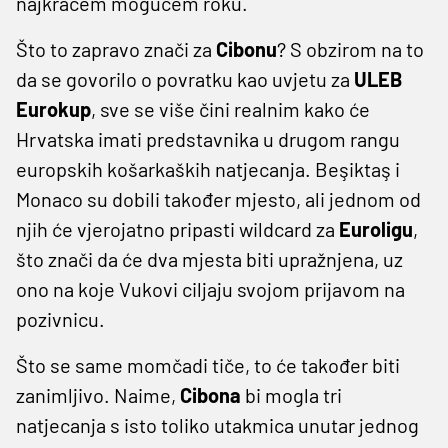
najkraćem mogućem roku.
Što to zapravo znači za
Cibonu
? S obzirom na to
da se govorilo o povratku kao uvjetu za
ULEB
Eurokup
, sve se više čini realnim kako će
Hrvatska imati predstavnika u drugom rangu
europskih košarkaških natjecanja. Beşiktaş i
Monaco su dobili također mjesto, ali jednom od
njih će vjerojatno pripasti wildcard za
Euroligu
,
što znači da će dva mjesta biti upražnjena, uz
ono na koje Vukovi ciljaju svojom prijavom na
pozivnicu.
Što se same momčadi tiče, to će također biti
zanimljivo. Naime,
Cibona
bi mogla tri
natjecanja s isto toliko utakmica unutar jednog