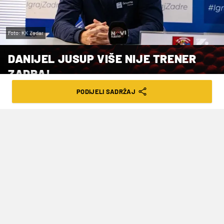
Foto: KK Zadar
DANIJEL JUSUP VIŠE NIJE TRENER
ZADRA!
PODIJELI SADRŽAJ
VRIJEME ČITANJA: 1MIN | ČET. 18.06.26. | 20:00
Istekao mu je ugovor, a klub je službeno
objavio da se suradnja neće nastaviti.