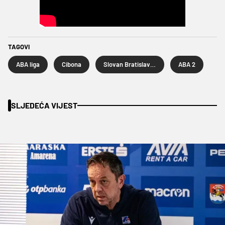
TAGOVI
ABA liga
Cibona
Slovan Bratislava košarka
ABA 2
SLJEDEĆA VIJEST