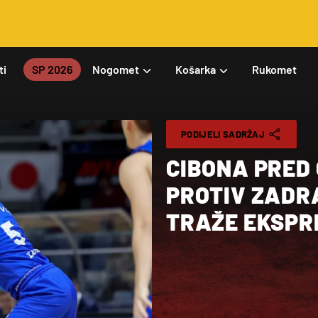
ti
SP 2026
Nogomet
Košarka
Rukomet
PODIJELI SADRŽAJ
CIBONA PRED
PROTIV ZADRA
TRAŽE EKSPR