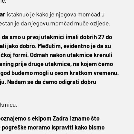
ić.
sar
istaknuo je kako je njegova momčad u
vjestan je da njegovu momčad muče ozljede.
 da smo u prvoj utakmici imali dobrih 27 do
ali jako dobro. Međutim, evidentno je da su
fizičkoj formi. Odmah nakon utakmice krenuli
ening prije druge utakmice, na kojem ćemo
iko god budemo mogli u ovom kratkom vremenu.
ju. Nadam se da ćemo odigrati dobru
akmicu.
 poznajemo s ekipom Zadra i znamo što
je pogreške moramo ispraviti kako bismo