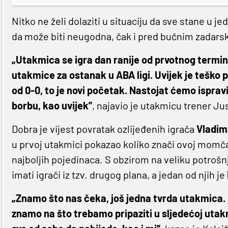
Nitko ne želi dolaziti u situaciju da sve stane u je
da može biti neugodna, čak i pred bučnim zadars
„Utakmica se igra dan ranije od prvotnog termina,
utakmice za ostanak u ABA ligi. Uvijek je teško 
od 0-0, to je novi početak. Nastojat ćemo isprav
borbu, kao uvijek”
, najavio je utakmicu trener Ju
Dobra je vijest povratak ozlijeđenih igrača
Vladim
u prvoj utakmici pokazao koliko znači ovoj momčad
najboljih pojedinaca. S obzirom na veliku potrošn
imati igrači iz tzv. drugog plana, a jedan od njih je
„Znamo što nas čeka, još jedna tvrda utakmica. 
znamo na što trebamo pripaziti u sljedećoj utakmi