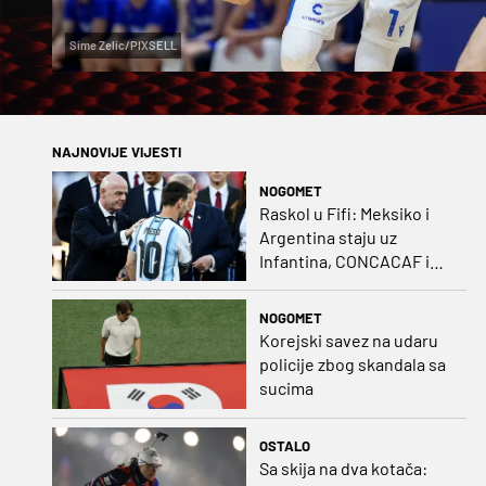
Sime Zelic/PIXSELL
NAJNOVIJE VIJESTI
NOGOMET
Raskol u Fifi: Meksiko i
Argentina staju uz
Infantina, CONCACAF i
CONMEBOL više nisu
čvrsti
NOGOMET
Korejski savez na udaru
policije zbog skandala sa
sucima
OSTALO
Sa skija na dva kotača: