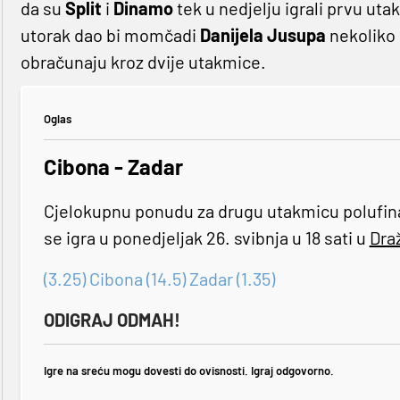
da su
Split
i
Dinamo
tek u nedjelju igrali prvu uta
utorak dao bi momčadi
Danijela Jusupa
nekoliko 
obračunaju kroz dvije utakmice.
Oglas
Cibona - Zadar
Cjelokupnu ponudu za drugu utakmicu polufina
se igra u ponedjeljak 26. svibnja u 18 sati u
Dra
(3.25) Cibona (14.5) Zadar (1.35)
ODIGRAJ ODMAH!
Igre na sreću mogu dovesti do ovisnosti. Igraj odgovorno.