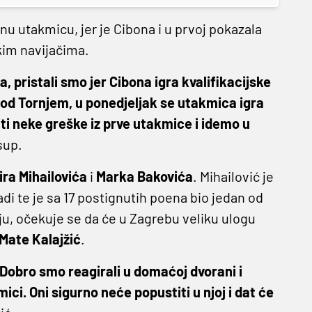
dnu utakmicu, jer je Cibona i u prvoj pokazala
kim navijačima.
 pristali smo jer Cibona igra kvalifikacijske
pod Tornjem, u ponedjeljak se utakmica igra
iti neke greške iz prve utakmice i idemo u
sup.
ira Mihailovića
i
Marka Bakovića
. Mihailović je
i te je sa 17 postignutih poena bio jedan od
ju, očekuje se da će u Zagrebu veliku ulogu
Mate Kalajžić
.
Dobro smo reagirali u domaćoj dvorani i
ci. Oni sigurno neće popustiti u njoj i dat će