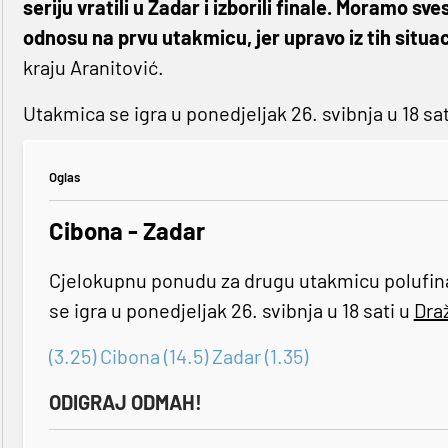
seriju vratili u Zadar i izborili finale. Moramo s
odnosu na prvu utakmicu, jer upravo iz tih situac
kraju Aranitović.
Utakmica se igra u ponedjeljak 26. svibnja u 18 sa
Oglas
Cibona - Zadar
Cjelokupnu ponudu za drugu utakmicu polufina
se igra u ponedjeljak 26. svibnja u 18 sati u
Dra
(3.25) Cibona (14.5) Zadar (1.35)
ODIGRAJ ODMAH!