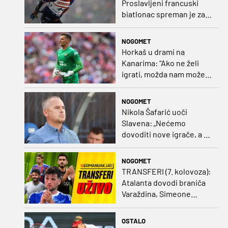
Proslavljeni francuski
biatlonac spreman je za
debi u profesionalnom
biciklizmu
NOGOMET
Horkaš u drami na
Kanarima: “Ako ne želi
igrati, možda nam može
pomoći obilježavati teren
ili postavljati mreže”
NOGOMET
Nikola Šafarić uoči
Slavena: „Nećemo
dovoditi nove igrače, a o
prodaji ćemo razmisliti
ako dođe ponuda”
NOGOMET
TRANSFERI (7. kolovoza):
Atalanta dovodi braniča
Varaždina, Simeone
dovodi stopera po svom
ukusu
OSTALO