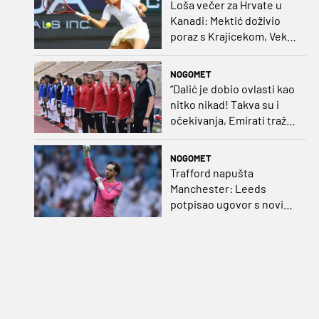
Loša večer za Hrvate u
Kanadi: Mektić doživio
poraz s Krajicekom, Vekić
poražena u paru sa
Sakkari
NOGOMET
“Dalić je dobio ovlasti kao
nitko nikad! Takva su i
očekivanja, Emirati traže
i veliki rezultat!“
NOGOMET
Trafford napušta
Manchester: Leeds
potpisao ugovor s novim
golmanom i oborio
nekoliko rekorda