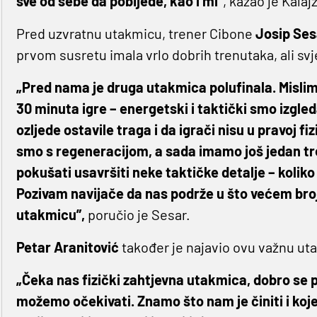
sve od sebe da pobijede, kao i mi”
, kazao je Kalajž
Pred uzvratnu utakmicu, trener Cibone
Josip Se
prvom susretu imala vrlo dobrih trenutaka, ali s
„Pred nama je druga utakmica polufinala. Mislim
30 minuta igre – energetski i taktički smo izgled
ozljede ostavile traga i da igrači nisu u pravoj 
smo s regeneracijom, a sada imamo još jedan tr
pokušati usavršiti neke taktičke detalje – kol
Pozivam navijače da nas podrže u što većem bro
utakmicu”,
poručio je Sesar.
Petar Aranitović
također je najavio ovu važnu ut
„Čeka nas fizički zahtjevna utakmica, dobro se
možemo očekivati. Znamo što nam je činiti i ko