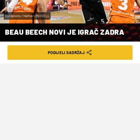
nordphoto / Hafner /PIXSELL
BEAU BEECH NOVI JE IGRAČ ZADRA
VRIJEME ČITANJA: 1MIN | PON. 22.09.25. | 10:21
PODIJELI SADRŽAJ
Već ima iskustvo igranja ABA lige u
dresu beogradskog FMP-a
Novi igrač KK Zadar je
Lewis Henry Beech III
poznat i kao
Beau Beech
(rođen 1. ožujka 1994.),