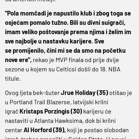
"Pola momčadi je napustilo klub i zbog toga se
osjećam pomalo tužno. Bili su divni suigrači,
imam veliko poštovanje prema njima i želim im
sve najbolje u nastavku karijere. Sve
se promijenilo, čini mi se da smo na početku
nove ere",
rekao je MVP finala od prije dvije
sezone u kojem su Celticsi došli do 18. NBA
titule.
Ovog ljeta bek-šuter
Jrue Holiday (35)
otišao je
u Portland Trail Blazerse, latvijski krilni
igrač
Kristaps Porzingis (30)
karijeru će
nastaviti u Atlanta Hawksima, dok bi krilni
centar
Al Horford (39),
koji je postao slobodan
igrač, trebao preseliti u Golden State. U novoj