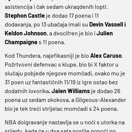
asistencija i čak sedam ukraqdenih lopti.
Stephon Castle
je dodao 17 poena i 11
dodavanja, po 13 ubačaja imali su
Devin Vassell i
Keldon Johnson
, a dvocifren je bio i
Julien
Champaigne
s 11 poena.
Kod Thundera, najefikasniji je bio
Alex Caruso
.
Požrtvovni defenvac s klupe, bio bi X faktor u
slučaju pobjede njegove momčadi, ovako mu je
31 poen uz fantastičnih 11/19 iz igre ostao bez
dodatnih lovorika
. Jalen Williams
je dodao 26
poena uz sedam skokova, a Gilgeous-Alexander
bio je tek treći strijelac momčadi s 24 poena.
NBA doigravanje nastavlja se u noći s utorka na
srijedu, kada će u dva sata poslije ponoći po