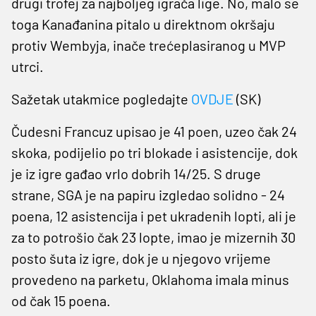
drugi trofej za najboljeg igrača lige. No, malo se
toga Kanađanina pitalo u direktnom okršaju
protiv Wembyja, inače trećeplasiranog u MVP
utrci.
Sažetak utakmice pogledajte
OVDJE
(SK)
Čudesni Francuz upisao je 41 poen, uzeo čak 24
skoka, podijelio po tri blokade i asistencije, dok
je iz igre gađao vrlo dobrih 14/25. S druge
strane, SGA je na papiru izgledao solidno - 24
poena, 12 asistencija i pet ukradenih lopti, ali je
za to potrošio čak 23 lopte, imao je mizernih 30
posto šuta iz igre, dok je u njegovo vrijeme
provedeno na parketu, Oklahoma imala minus
od čak 15 poena.