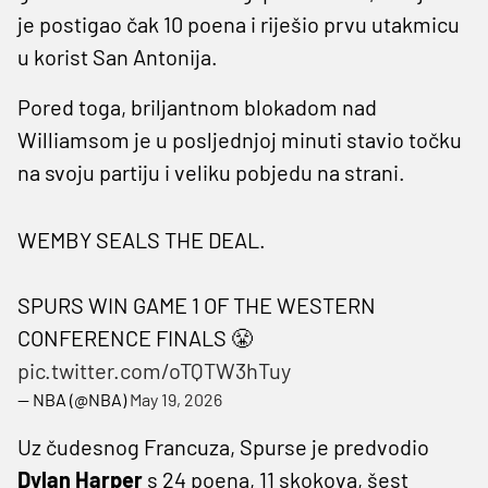
je postigao čak 10 poena i riješio prvu utakmicu
u korist San Antonija.
Pored toga, briljantnom blokadom nad
Williamsom je u posljednjoj minuti stavio točku
na svoju partiju i veliku pobjedu na strani.
WEMBY SEALS THE DEAL.
SPURS WIN GAME 1 OF THE WESTERN
CONFERENCE FINALS 😤
pic.twitter.com/oTQTW3hTuy
— NBA (@NBA)
May 19, 2026
Uz čudesnog Francuza, Spurse je predvodio
Dylan Harper
s 24 poena, 11 skokova, šest