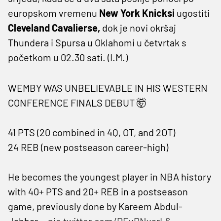
europskom vremenu
New York Knicksi
ugostiti
Cleveland Cavalierse,
dok je novi okršaj
Thundera i Spursa u Oklahomi u četvrtak s
početkom u 02.30 sati. (I.M.)
WEMBY WAS UNBELIEVABLE IN HIS WESTERN
CONFERENCE FINALS DEBUT 🤯
41 PTS (20 combined in 4Q, OT, and 2OT)
24 REB (new postseason career-high)
He becomes the youngest player in NBA history
with 40+ PTS and 20+ REB in a postseason
game, previously done by Kareem Abdul-
Jabbar…
pic.twitter.com/PFuPNxsrL6