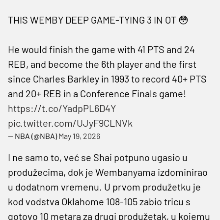
THIS WEMBY DEEP GAME-TYING 3 IN OT 😳
He would finish the game with 41 PTS and 24
REB, and become the 6th player and the first
since Charles Barkley in 1993 to record 40+ PTS
and 20+ REB in a Conference Finals game!
https://t.co/YadpPL6D4Y
pic.twitter.com/UJyF9CLNVk
— NBA (@NBA)
May 19, 2026
I ne samo to, već se Shai potpuno ugasio u
produžecima, dok je Wembanyama izdominirao
u dodatnom vremenu. U prvom produžetku je
kod vodstva Oklahome 108-105 zabio tricu s
gotovo 10 metara za drugi produžetak, u kojemu