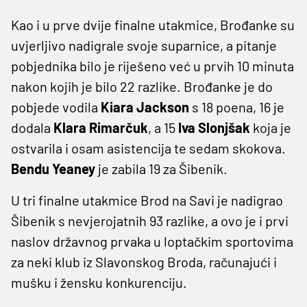
Kao i u prve dvije finalne utakmice, Brođanke su
uvjerljivo nadigrale svoje suparnice, a pitanje
pobjednika bilo je riješeno već u prvih 10 minuta
nakon kojih je bilo 22 razlike. Brođanke je do
pobjede vodila
Kiara Jackson
s 18 poena, 16 je
dodala
Klara Rimarčuk
, a 15
Iva Slonjšak
koja je
ostvarila i osam asistencija te sedam skokova.
Bendu Yeaney
je zabila 19 za Šibenik.
U tri finalne utakmice Brod na Savi je nadigrao
Šibenik s nevjerojatnih 93 razlike, a ovo je i prvi
naslov državnog prvaka u loptačkim sportovima
za neki klub iz Slavonskog Broda, računajući i
mušku i žensku konkurenciju.