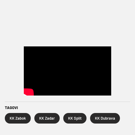
TAGOVI
KK Zabok
KK Zadar
KK Split
KK Dubrava