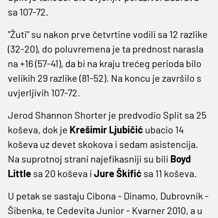
sa 107-72.
"Žuti" su nakon prve četvrtine vodili sa 12 razlike
(32-20), do poluvremena je ta prednost narasla
na +16 (57-41), da bi na kraju trećeg perioda bilo
velikih 29 razlike (81-52). Na koncu je završilo s
uvjerljivih 107-72.
Jerod Shannon Shorter je predvodio Split sa 25
koševa, dok je
Krešimir Ljubičić
ubacio 14
koševa uz devet skokova i sedam asistencija.
Na suprotnoj strani najefikasniji su bili
Boyd
Little
sa 20 koševa i
Jure Škifić
sa 11 koševa.
U petak se sastaju Cibona - Dinamo, Dubrovnik -
Šibenka, te Cedevita Junior - Kvarner 2010, a u