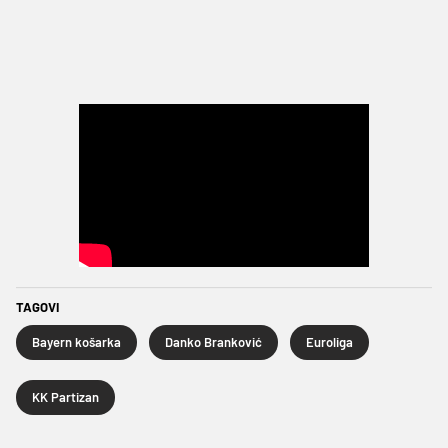
TAGOVI
Bayern košarka
Danko Branković
Euroliga
KK Partizan