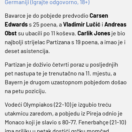
Germaniji (Igrajte odgovorno, 18+)
Bavarce je do pobjede predvodio
Carsen
Edwards
s 25 poena, a
Vladimir Lučić
i
Andreas
Obst
su ubacili po 11 koševa.
Carlik Jones
je bio
najbolji strijelac Partizana s 19 poena, a imao je i
deset asistencija.
Partizan je doživio četvrti poraz u posljednjih
pet nastupa te je trenutačno na 11. mjestu, a
Bayern je drugom uzastopnom pobjedom došao
na petu poziciju.
Vodeći Olympiakos (22-10) je izgubio treću
utakmicu zaredom, a pobjedu iz Pireja odnio je
Monaco koji je slavio s 80-77. Fenerbahçe (21-10)
ima priliku u petak dostići grčku momčad