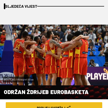
SLJEDEĆA VIJEST
REUTERS/Annegret Hilse
ODRŽAN ŽDRIJEB EUROBASKETA
VRIJEME ČITANJA: 2MIN | ČET. 27.03.25. | 21:12
PODIJELI SADRŽAJ