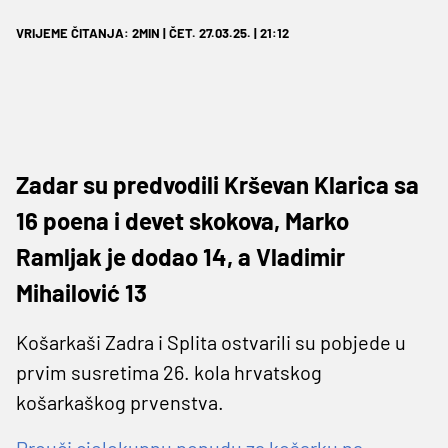
VRIJEME ČITANJA: 2MIN | ČET. 27.03.25. | 21:12
Zadar su predvodili Krševan Klarica sa
16 poena i devet skokova, Marko
Ramljak je dodao 14, a Vladimir
Mihailović 13
Košarkaši Zadra i Splita ostvarili su pobjede u
prvim susretima 26. kola hrvatskog
košarkaškog prvenstva.
Prouči cjelokupnu ponudu za košarku na