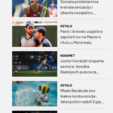
Domaća predstavnica
kreirala senzaciju i
izbacila osvajačicu
Roland Garrosa
OSTALO
Pavić i Arevalo uspješno
započeli lov na Masters
titulu u Montrealu
NOGOMET
Juniori koračali stopama
seniora: Izvedba
Badeljevih pulena za
čistu peticu protiv
Bruggea!
OSTALO
Mlade Barakude bez
ikakve konkurencije:
Vaterpolisti razbili Egipat
za polufinale SP-a!