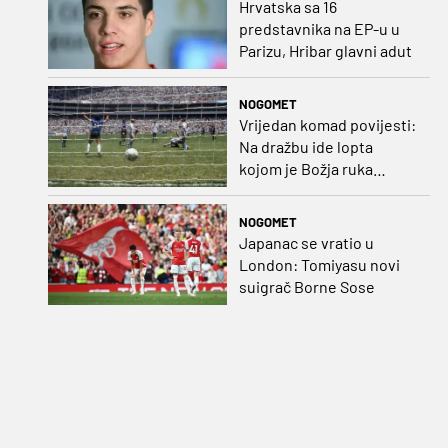
Hrvatska sa 16
predstavnika na EP-u u
Parizu, Hribar glavni adut
NOGOMET
Vrijedan komad povijesti:
Na dražbu ide lopta
kojom je Božja ruka
postigla gol
NOGOMET
Japanac se vratio u
London: Tomiyasu novi
suigrač Borne Sose