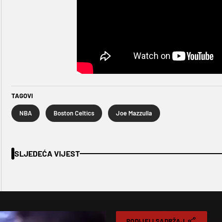
TAGOVI
NBA
Boston Celtics
Joe Mazzulla
SLJEDEĆA VIJEST
PODIJELI SADRŽAJ