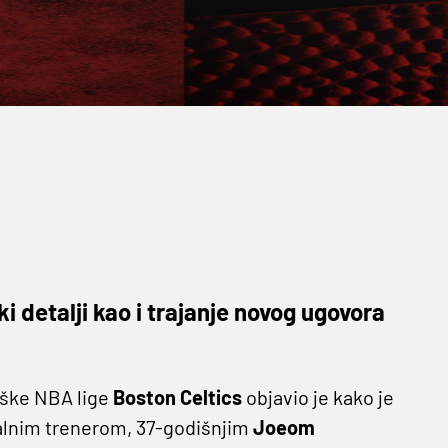
i detalji kao i trajanje novog ugovora
aške NBA lige
Boston Celtics
objavio je kako je
ualnim trenerom, 37-godišnjim
Joeom