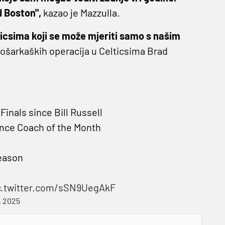
d Boston",
kazao je Mazzulla.
ticsima koji se može mjeriti samo s našim
košarkaških operacija u Celticsima Brad
inals since Bill Russell
nce Coach of the Month
season
c.twitter.com/sSN9UegAkF
, 2025