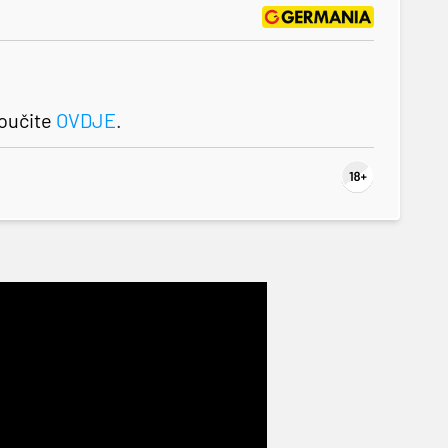
roučite
OVDJE
.