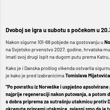
Dvoboj se igra u subotu s počekom u 20.3
Nakon sigurne 101-68 pobjede na gostovanju u
No
na Svjetsko prvenstvo 2027. godine, hrvatska mu
imati svoj drugi ispit na dugom putu prema Katru, a
Kako je i Danska prošlog vikenda ostvarila sigurn
je kako je pred izabranicima
Tomislava Mijatović
"Po povratku iz Norveške i uspješno apsolviran
najprije regeneraciji nakon putovanja, a potom 
s dobra priprema za sutrašnju utakmicu protiv D
okrenute pripremi utakmice, svjesni smo da je to 