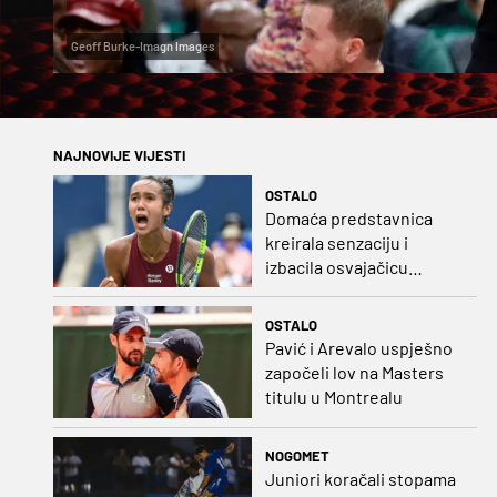
Geoff Burke-Imagn Images
NAJNOVIJE VIJESTI
OSTALO
Domaća predstavnica
kreirala senzaciju i
izbacila osvajačicu
Roland Garrosa
OSTALO
Pavić i Arevalo uspješno
započeli lov na Masters
titulu u Montrealu
NOGOMET
Juniori koračali stopama