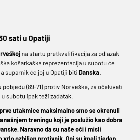
0 sati u Opatiji
rveškoj
na startu pretkvalifikacija za odlazak
ška košarkaška reprezentacija u subotu će
 suparnik će joj u Opatiji biti
Danska
.
u pobjedu (89-71) protiv Norveške, za očekivati
a
u subotu ipak teži zadatak.
e prve utakmice maksimalno smo se okrenuli
današnjem treningu koji je poslužio kao dobra
anske. Naravno da su naše oči i misli
vrlo ozbiljan protivnik. Oni su imali tjedan