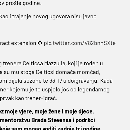
lov prošle godine.
 kao i trajanje novog ugovora nisu javno
tract extension ☘️
pic.twitter.com/V82bnnSXte
trenera Celticsa Mazzulla, koji je rođen u
 pa su mu stoga Celticsi domaća momčad,
kom dijelu sezone te 33-17 u doigravanju. Kada
rener kojemu je to uspjelo još od legendarnog
 prvak kao trener-igrač.
bez moje vjere, moje žene i moje djece.
a mentorstvu Brada Stevensa i podršci
koje sam mogao voditi zadnje tri godine.