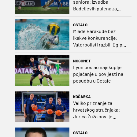
seniora: Izvedba
Badeljevih pulena za
čistu peticu protiv
Bruggea!
OSTALO
Mlade Barakude bez
ikakve konkurencije:
Vaterpolisti razbili Egipat
za polufinale SP-a!
NOGOMET
Lyon poslao najskuplje
pojačanje u povijesti na
posudbu u Getafe
KOŠARKA
Veliko priznanje za
hrvatskog stručnjaka:
Jurica Žuža novi je
pomoćni trener
Barcelone!
OSTALO