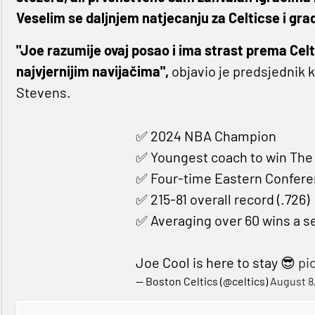
Veselim se daljnjem natjecanju za Celticse i gra
"Joe razumije ovaj posao i ima strast prema Cel
najvjernijim navijačima",
objavio je predsjednik 
Stevens.
✅ 2024 NBA Champion
✅ Youngest coach to win The F
✅ Four-time Eastern Confere
✅ 215-81 overall record (.726)
✅ Averaging over 60 wins a 
Joe Cool is here to stay 😎
pi
— Boston Celtics (@celtics)
August 8