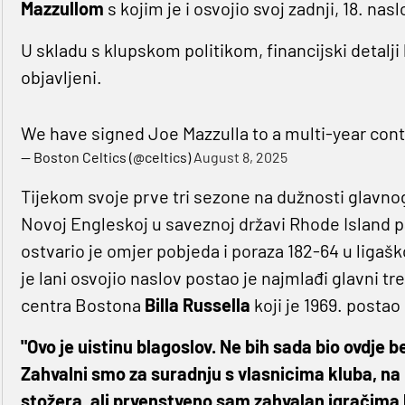
Mazzullom
s kojim je i osvojio svoj zadnji, 18. nas
U skladu s klupskom politikom, financijski detalji
objavljeni.
We have signed Joe Mazzulla to a multi-year con
— Boston Celtics (@celtics)
August 8, 2025
Tijekom svoje prve tri sezone na dužnosti glavnog 
Novoj Engleskoj u saveznoj državi Rhode Island
ostvario je omjer pobjeda i poraza 182-64 u ligaš
je lani osvojio naslov postao je najmlađi glavni t
centra Bostona
Billa Russella
koji je 1969. postao
"Ovo je uistinu blagoslov. Ne bih sada bio ovdje 
Zahvalni smo za suradnju s vlasnicima kluba, n
stožera, ali prvenstveno sam zahvalan igračima 